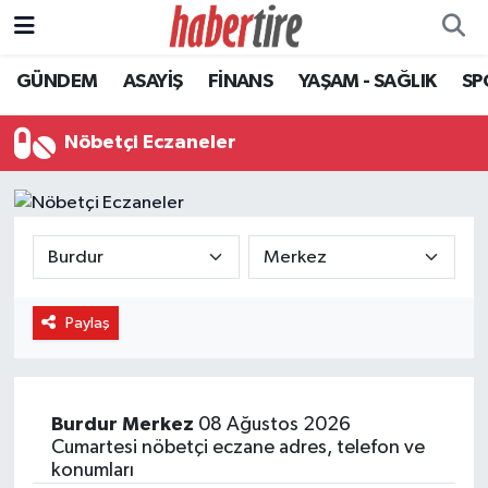
GÜNDEM
ASAYİŞ
FİNANS
YAŞAM - SAĞLIK
SP
Tire Nöbetçi Eczaneler
Tire Hava Durumu
Nöbetçi Eczaneler
Tire Trafik Yoğunluk Haritası
Süper Lig Puan Durumu ve Fikstür
Tüm Manşetler
Paylaş
Son Dakika Haberleri
Haber Arşivi
Burdur
Merkez
08 Ağustos 2026
Cumartesi nöbetçi eczane adres, telefon ve
konumları