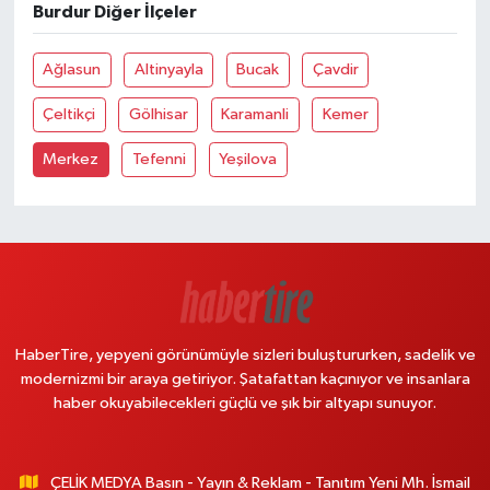
Burdur Diğer İlçeler
Ağlasun
Altinyayla
Bucak
Çavdir
Çeltikçi
Gölhisar
Karamanli
Kemer
Merkez
Tefenni
Yeşilova
HaberTire, yepyeni görünümüyle sizleri buluştururken, sadelik ve
modernizmi bir araya getiriyor. Şatafattan kaçınıyor ve insanlara
haber okuyabilecekleri güçlü ve şık bir altyapı sunuyor.
ÇELİK MEDYA Basın - Yayın & Reklam - Tanıtım Yeni Mh. İsmail