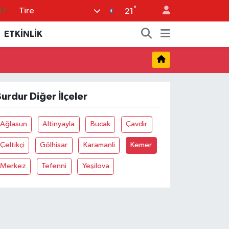
°
Tire
87
21
18
ETKİNLİK
32
38
03
urdur Diğer İlçeler
14
Ağlasun
Altinyayla
Bucak
Çavdir
Çeltikçi
Gölhisar
Karamanli
Kemer
Merkez
Tefenni
Yeşilova