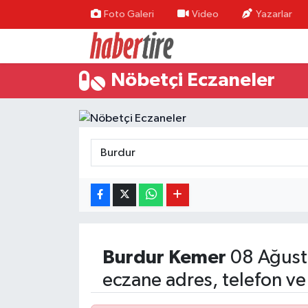
Foto Galeri
Video
Yazarlar
Tire Nöbetçi Eczaneler
Nöbetçi Eczaneler
Tire Hava Durumu
Tire Trafik Yoğunluk Haritası
Süper Lig Puan Durumu ve Fikstür
Tüm Manşetler
Son Dakika Haberleri
Burdur
Kemer
08 Ağust
Haber Arşivi
eczane adres, telefon ve