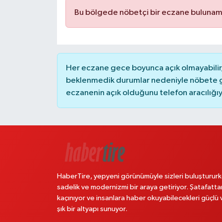
Bu bölgede nöbetçi bir eczane bulunam
Her eczane gece boyunca açık olmayabilir, 
beklenmedik durumlar nedeniyle nöbete g
eczanenin açık olduğunu telefon aracılığıyla 
HaberTire, yepyeni görünümüyle sizleri buluştururk
sadelik ve modernizmi bir araya getiriyor. Şatafatta
kaçınıyor ve insanlara haber okuyabilecekleri güçlü 
şık bir altyapı sunuyor.