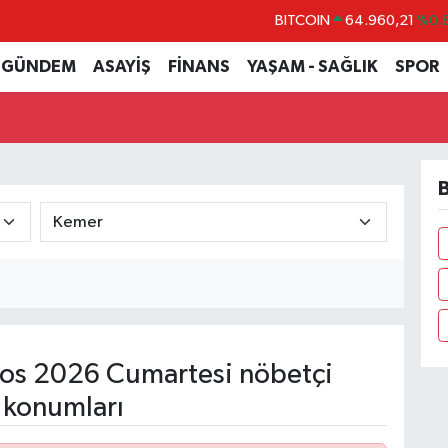
BITCOIN
64.960,21
%0.
DOLAR
47,7436
%0.
GÜNDEM
ASAYİŞ
FİNANS
YAŞAM - SAĞLIK
SPOR
EURO
55,2510
%0.
STERLİN
64,4811
%0.
GRAM ALTIN
6660.55
%0.
B
BİST100
13.779
%-
os 2026 Cumartesi nöbetçi
 konumları