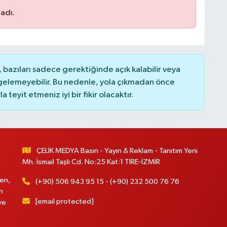
adı.
bazıları sadece gerektiğinde açık kalabilir veya
elemeyebilir. Bu nedenle, yola çıkmadan önce
teyit etmeniz iyi bir fikir olacaktır.
ÇELİK MEDYA Basın - Yayın & Reklam - Tanıtım Yeni
Mh. İsmail Taşlı Cd. No:25 Kat:1 TİRE-İZMİR
en,
(+90) 506 943 95 15 - (+90) 232 500 76 76
n
[email protected]
ve