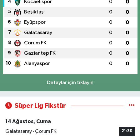
4
Kocaelispor
0
0
5
Beşiktaş
0
0
6
Eyüpspor
0
0
7
Galatasaray
0
0
8
Çorum FK
0
0
9
Gaziantep FK
0
0
10
Alanyaspor
0
0
Detaylar için tıklayın
Süper Lig Fikstür
14 Ağustos, Cuma
Galatasaray - Çorum FK
21:30