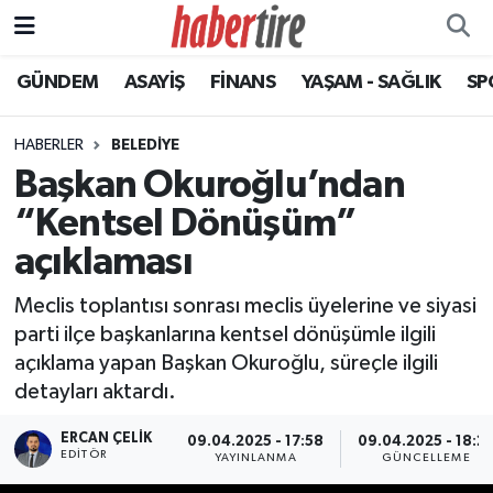
GÜNDEM
ASAYİŞ
FİNANS
YAŞAM - SAĞLIK
SP
Tire Nöbetçi Eczaneler
Tire Hava Durumu
HABERLER
BELEDİYE
Başkan Okuroğlu’ndan
Tire Trafik Yoğunluk Haritası
“Kentsel Dönüşüm”
Süper Lig Puan Durumu ve Fikstür
açıklaması
Meclis toplantısı sonrası meclis üyelerine ve siyasi
Tüm Manşetler
parti ilçe başkanlarına kentsel dönüşümle ilgili
açıklama yapan Başkan Okuroğlu, süreçle ilgili
Son Dakika Haberleri
detayları aktardı.
Haber Arşivi
ERCAN ÇELIK
09.04.2025 - 17:58
09.04.2025 - 18:2
EDITÖR
YAYINLANMA
GÜNCELLEME