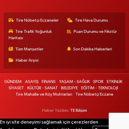
Tire Nöbetçi Eczaneler
Tire Hava Durumu
Tire Trafik Yoğunluk
Puan Durumu ve Fikstür
Haritası
Tüm Manşetler
Son Dakika Haberleri
Haber Arşivi
GÜNDEM
ASAYİŞ
FİNANS
YAŞAM - SAĞLIK
SPOR
ETKİNLİK
SİYASET
KÜLTÜR - SANAT
BELEDİYE
EĞİTİM - TEKNOLOJİ
Tire Mahalle ve Köy Muhtarları
Tire Nöbetçi Eczane
Haber Yazılımı:
TE Bilişim
En iyi site deneyimi sağlamak için çerezlerden