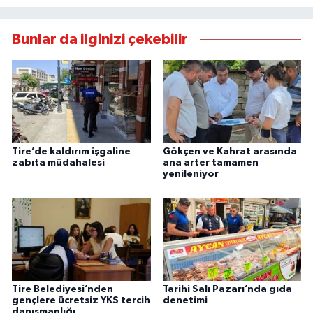
Bunlar da ilginizi çekebilir
Tire’de kaldırım işgaline
Gökçen ve Kahrat arasında
zabıta müdahalesi
ana arter tamamen
yenileniyor
Tire Belediyesi’nden
Tarihi Salı Pazarı’nda gıda
gençlere ücretsiz YKS tercih
denetimi
danışmanlığı