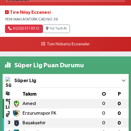
Tıre Nılay Eczanesi
YENI MAH.ATATÜRK CAD.NO:39
0 (232) 511 03 12
Yol Tarifi Al
Tüm Nöbetçi Eczaneler
Süper Lig Puan Durumu
Süper Lig
#
Takım
O
P
1
Amed
0
0
2
Erzurumspor FK
0
0
3
Başakşehir
0
0