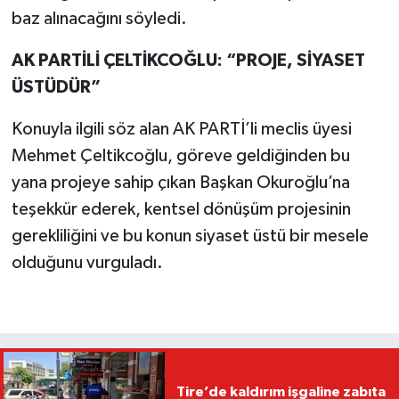
baz alınacağını söyledi.
AK PARTİLİ ÇELTİKCOĞLU: “PROJE, SİYASET
ÜSTÜDÜR”
Konuyla ilgili söz alan AK PARTİ’li meclis üyesi
Mehmet Çeltikcoğlu, göreve geldiğinden bu
yana projeye sahip çıkan Başkan Okuroğlu’na
teşekkür ederek, kentsel dönüşüm projesinin
gerekliliğini ve bu konun siyaset üstü bir mesele
olduğunu vurguladı.
Tire’de kaldırım işgaline zabıta