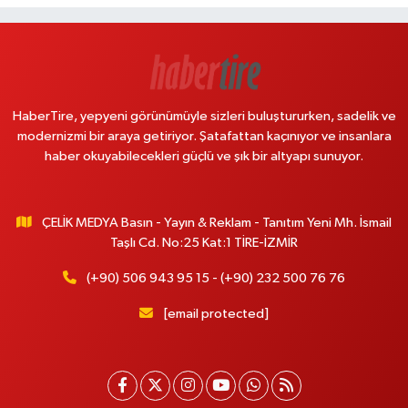
HaberTire, yepyeni görünümüyle sizleri buluştururken, sadelik ve
modernizmi bir araya getiriyor. Şatafattan kaçınıyor ve insanlara
haber okuyabilecekleri güçlü ve şık bir altyapı sunuyor.
ÇELİK MEDYA Basın - Yayın & Reklam - Tanıtım Yeni Mh. İsmail
Taşlı Cd. No:25 Kat:1 TİRE-İZMİR
(+90) 506 943 95 15 - (+90) 232 500 76 76
[email protected]