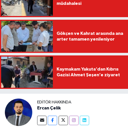
müdahalesi
Gökçen ve Kahrat arasında ana
arter tamamen yenileniyor
Kaymakam Yakuta’dan Kıbrıs
Gazisi Ahmet Şeşen’e ziyaret
EDITÖR HAKKINDA
Ercan Çelik