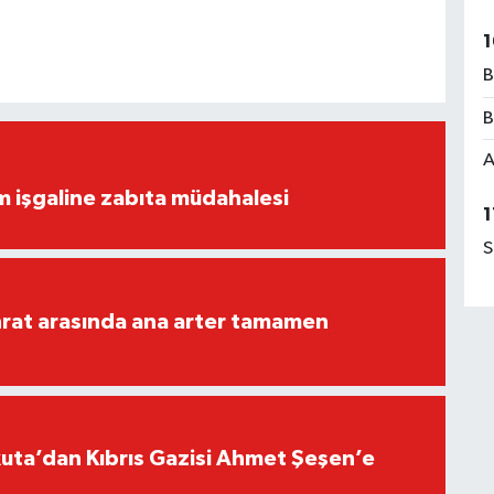
1
B
B
A
ım işgaline zabıta müdahalesi
1
S
rat arasında ana arter tamamen
ta’dan Kıbrıs Gazisi Ahmet Şeşen’e