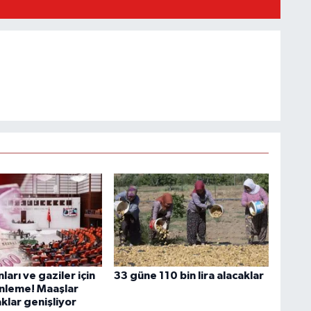
ları ve gaziler için
33 güne 110 bin lira alacaklar
nleme! Maaşlar
aklar genişliyor