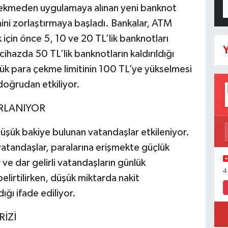
çekmeden uygulamaya alınan yeni banknot
mini zorlaştırmaya başladı. Bankalar, ATM
 için önce 5, 10 ve 20 TL’lik banknotları
Y
ihazda 50 TL’lik banknotların kaldırıldığı
k para çekme limitinin 100 TL’ye yükselmesi
 doğrudan etkiliyor.
ORLANIYOR
şük bakiye bulunan vatandaşlar etkileniyor.
tandaşlar, paralarına erişmekte güçlük
 ve dar gelirli vatandaşların günlük
4
belirtilirken, düşük miktarda nakit
ğı ifade ediliyor.
İZİ