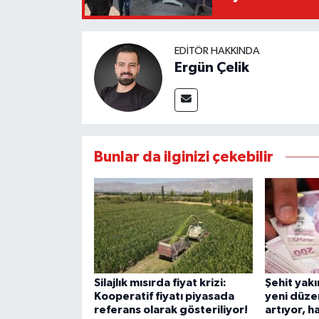
EDITÖR HAKKINDA
Ergün Çelik
Bunlar da ilginizi çekebilir
Silajlık mısırda fiyat krizi:
Şehit yakın
Kooperatif fiyatı piyasada
yeni düze
referans olarak gösteriliyor!
artıyor, h