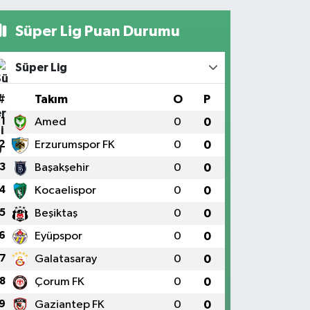
Süper Lig Puan Durumu
Süper Lig
#
Takım
O
P
1
Amed
0
0
2
Erzurumspor FK
0
0
3
Başakşehir
0
0
4
Kocaelispor
0
0
5
Beşiktaş
0
0
6
Eyüpspor
0
0
7
Galatasaray
0
0
8
Çorum FK
0
0
9
Gaziantep FK
0
0