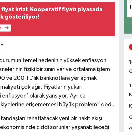
1
a fiyat krizi: Kooperatif fiyatı piyasada
k gösteriliyor!
e
U”
durumun temel nedeninin yüksek enflasyon
1
erinin fiziki bir sınırı var ve ortalama işlem
G
00 ve 200 TL’lik banknotlara yer açmak
1
aliyeti çok ağır. Fiyatların yukarı
K
li enflasyon’ olarak yansıyor. Ayrıca
bakiyelerine erişememesi büyük problem” dedi.
K
G
tandaşları rahatlatacak yeni bir nakit akışı
 ekonomisinde ciddi sorunlar yaşanabileceği
G