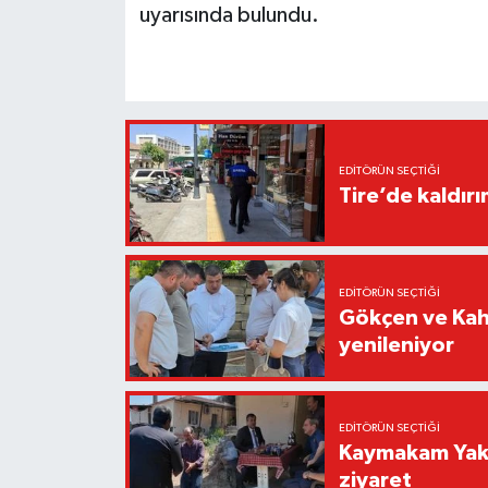
uyarısında bulundu.
EDITÖRÜN SEÇTIĞI
Tire’de kaldır
EDITÖRÜN SEÇTIĞI
Gökçen ve Kah
yenileniyor
EDITÖRÜN SEÇTIĞI
Kaymakam Yaku
ziyaret