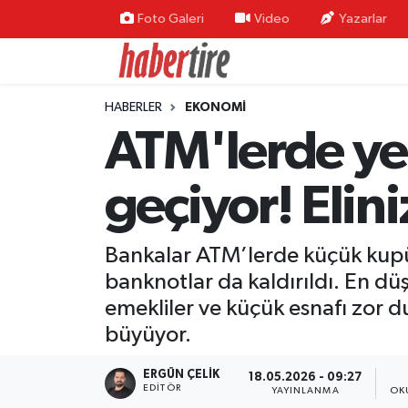
Foto Galeri
Video
Yazarlar
Tire Nöbetçi Eczaneler
HABERLER
EKONOMİ
Tire Hava Durumu
ATM'lerde ye
Tire Trafik Yoğunluk Haritası
geçiyor! Elini
Süper Lig Puan Durumu ve Fikstür
Bankalar ATM’lerde küçük kupü
Tüm Manşetler
banknotlar da kaldırıldı. En dü
Son Dakika Haberleri
emekliler ve küçük esnafı zor 
büyüyor.
Haber Arşivi
ERGÜN ÇELIK
18.05.2026 - 09:27
EDITÖR
YAYINLANMA
OK