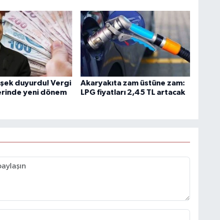
şek duyurdu! Vergi
Akaryakıta zam üstüne zam:
erinde yeni dönem
LPG fiyatları 2,45 TL artacak