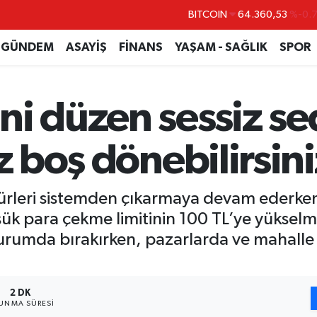
DOLAR
47,7069
%0.
EURO
55,0265
%0.
GÜNDEM
ASAYİŞ
FİNANS
YAŞAM - SAĞLIK
SPOR
STERLİN
64,1897
%0.
GRAM ALTIN
6618.49
%2.
ni düzen sessiz se
BİST100
13.887
%6
z boş dönebilirsini
rleri sistemden çıkarmaya devam ederken,
şük para çekme limitinin 100 TL’ye yükselme
durumda bırakırken, pazarlarda ve mahalle
2 DK
UNMA SÜRESI