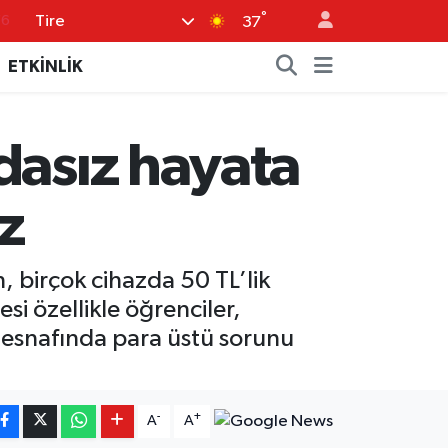
°
Tire
37
17
01
ETKİNLİK
02
12
dasız hayata
4
z
 birçok cihazda 50 TL’lik
si özellikle öğrenciler,
 esnafında para üstü sorunu
-
+
A
A