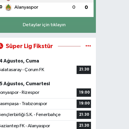
0
Alanyaspor
0
0
Detaylar için tıklayın
Süper Lig Fikstür
4 Ağustos, Cuma
alatasaray - Çorum FK
21:30
5 Ağustos, Cumartesi
onyaspor - Rizespor
19:00
asımpaşa - Trabzonspor
19:00
ençlerbirliği S.K. - Fenerbahçe
21:30
aziantep FK - Alanyaspor
21:30