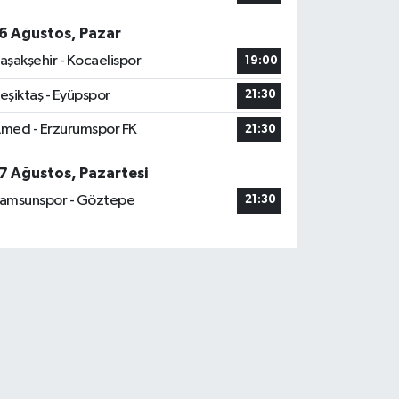
6 Ağustos, Pazar
aşakşehir - Kocaelispor
19:00
eşiktaş - Eyüpspor
21:30
med - Erzurumspor FK
21:30
7 Ağustos, Pazartesi
amsunspor - Göztepe
21:30