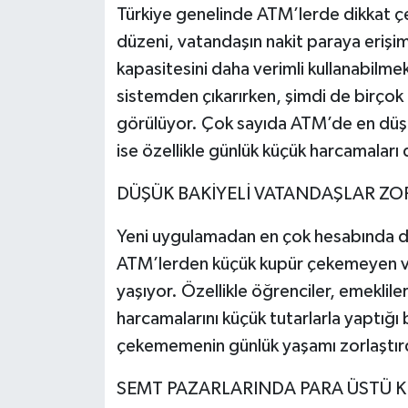
Türkiye genelinde ATM’lerde dikkat 
düzeni, vatandaşın nakit paraya erişi
kapasitesini daha verimli kullanabilmek
sistemden çıkarırken, şimdi de birçok c
görülüyor. Çok sayıda ATM’de en düşü
ise özellikle günlük küçük harcamaları
DÜŞÜK BAKİYELİ VATANDAŞLAR Z
Yeni uygulamadan en çok hesabında dü
ATM’lerden küçük kupür çekemeyen va
yaşıyor. Özellikle öğrenciler, emekliler
harcamalarını küçük tutarlarla yaptığı 
çekememenin günlük yaşamı zorlaştırdı
SEMT PAZARLARINDA PARA ÜSTÜ KR