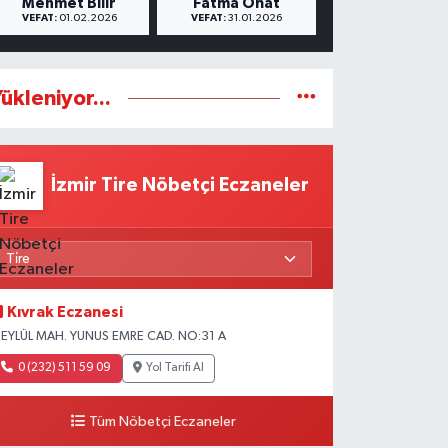
Mehmet Bilir
Fatma Onat
VEFAT:
01.02.2026
VEFAT:
31.01.2026
ükleniyor...
İzmir Tire Nöbetçi Eczaneler
Kıvrak Eczanesi
 EYLÜL MAH. YUNUS EMRE CAD. NO:31 A
0 (232) 511 59 09
Yol Tarifi Al
Tüm Nöbetçi Eczaneler