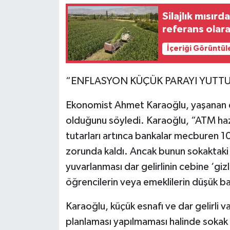
Silajlık mısırd
referans olara
İçeriği Görüntül
“ENFLASYON KÜÇÜK PARAYI YUTT
Ekonomist Ahmet Karaoğlu, yaşanan 
olduğunu söyledi. Karaoğlu, “ATM haznel
tutarları artınca bankalar mecburen 1
zorunda kaldı. Ancak bunun sokaktaki m
yuvarlanması dar gelirlinin cebine ‘giz
öğrencilerin veya emeklilerin düşük 
Karaoğlu, küçük esnafı ve dar gelirli va
planlaması yapılmaması halinde sokak