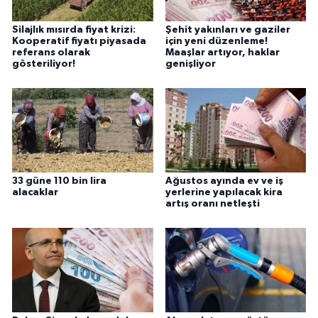
Silajlık mısırda fiyat krizi:
Şehit yakınları ve gaziler
Kooperatif fiyatı piyasada
için yeni düzenleme!
referans olarak
Maaşlar artıyor, haklar
gösteriliyor!
genişliyor
33 güne 110 bin lira
Ağustos ayında ev ve iş
alacaklar
yerlerine yapılacak kira
artış oranı netleşti