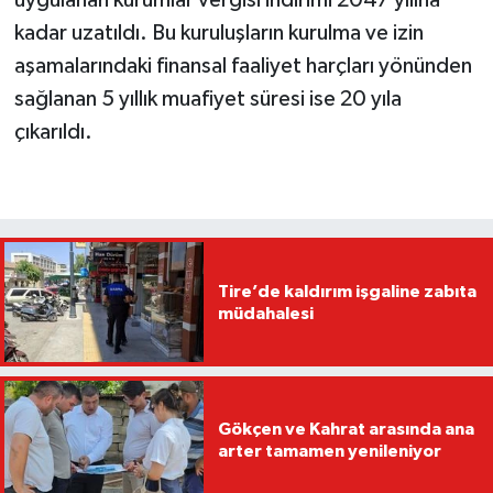
uygulanan kurumlar vergisi indirimi 2047 yılına
kadar uzatıldı. Bu kuruluşların kurulma ve izin
aşamalarındaki finansal faaliyet harçları yönünden
sağlanan 5 yıllık muafiyet süresi ise 20 yıla
çıkarıldı.
Tire’de kaldırım işgaline zabıta
müdahalesi
Gökçen ve Kahrat arasında ana
arter tamamen yenileniyor