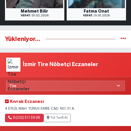
Mehmet Bilir
Fatma Onat
VEFAT:
01.02.2026
VEFAT:
31.01.2026
Yükleniyor...
İzmir Tire Nöbetçi Eczaneler
Kıvrak Eczanesi
4 EYLÜL MAH. YUNUS EMRE CAD. NO:31 A
0 (232) 511 59 09
Yol Tarifi Al