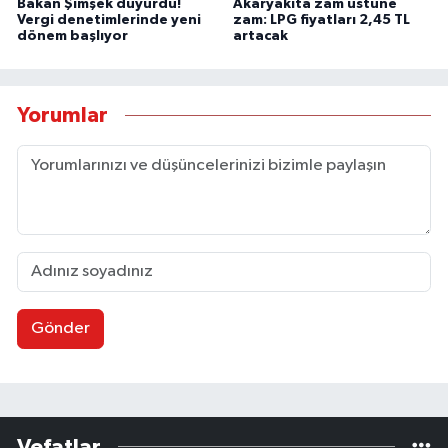
Bakan Şimşek duyurdu!
Akaryakıta zam üstüne
Vergi denetimlerinde yeni
zam: LPG fiyatları 2,45 TL
dönem başlıyor
artacak
Yorumlar
Gönder
Vefatlar