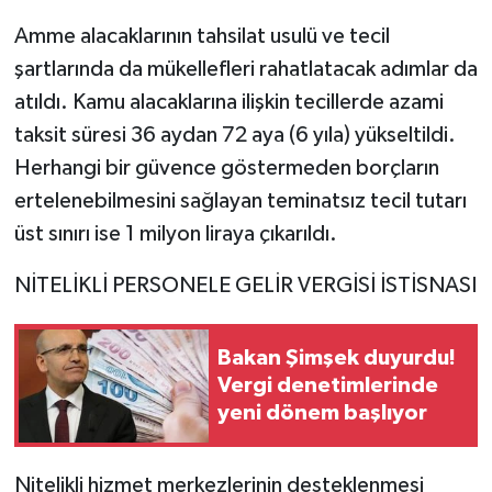
Amme alacaklarının tahsilat usulü ve tecil
şartlarında da mükellefleri rahatlatacak adımlar da
atıldı. Kamu alacaklarına ilişkin tecillerde azami
taksit süresi 36 aydan 72 aya (6 yıla) yükseltildi.
Herhangi bir güvence göstermeden borçların
ertelenebilmesini sağlayan teminatsız tecil tutarı
üst sınırı ise 1 milyon liraya çıkarıldı.
NİTELİKLİ PERSONELE GELİR VERGİSİ İSTİSNASI
Bakan Şimşek duyurdu!
Vergi denetimlerinde
yeni dönem başlıyor
Nitelikli hizmet merkezlerinin desteklenmesi