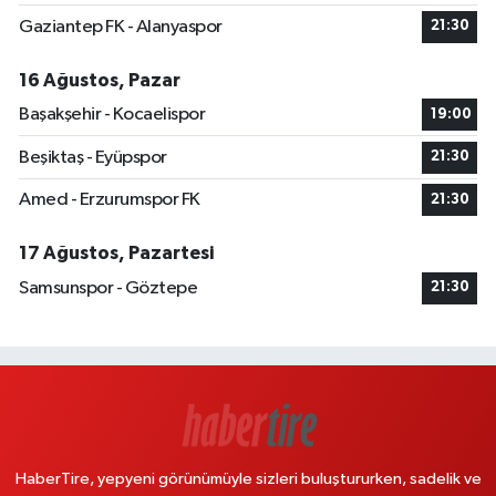
Gaziantep FK - Alanyaspor
21:30
16 Ağustos, Pazar
Başakşehir - Kocaelispor
19:00
Beşiktaş - Eyüpspor
21:30
Amed - Erzurumspor FK
21:30
17 Ağustos, Pazartesi
Samsunspor - Göztepe
21:30
HaberTire, yepyeni görünümüyle sizleri buluştururken, sadelik ve