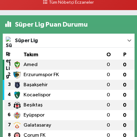
Tüm Nöbetçi Eczaneler
Süper Lig Puan Durumu
Süper Lig
#
Takım
O
P
1
Amed
0
0
2
Erzurumspor FK
0
0
3
Başakşehir
0
0
4
Kocaelispor
0
0
5
Beşiktaş
0
0
6
Eyüpspor
0
0
7
Galatasaray
0
0
8
Çorum FK
0
0