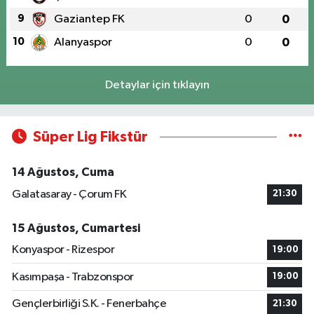
9
Gaziantep FK
0
0
10
Alanyaspor
0
0
Detaylar için tıklayın
Süper Lig Fikstür
14 Ağustos, Cuma
Galatasaray - Çorum FK
21:30
15 Ağustos, Cumartesi
Konyaspor - Rizespor
19:00
Kasımpaşa - Trabzonspor
19:00
Gençlerbirliği S.K. - Fenerbahçe
21:30