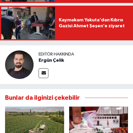
Kaymakam Yakuta’dan Kıbrıs
Gazisi Ahmet Şeşen’e ziyaret
EDITÖR HAKKINDA
Ergün Çelik
Bunlar da ilginizi çekebilir