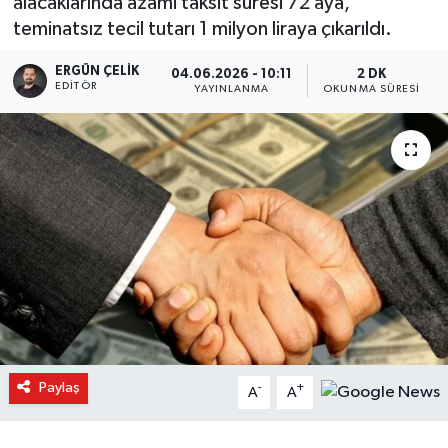
alacaklarında azami taksit süresi 72 aya,
teminatsız tecil tutarı 1 milyon liraya çıkarıldı.
ERGÜN ÇELIK
04.06.2026 - 10:11
2 DK
EDITÖR
YAYINLANMA
OKUNMA SÜRESI
Paylaş
-
+
A
A