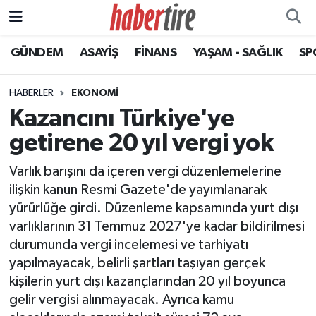
GÜNDEM
ASAYİŞ
FİNANS
YAŞAM - SAĞLIK
SP
Tire Nöbetçi Eczaneler
Tire Hava Durumu
HABERLER
EKONOMİ
Kazancını Türkiye'ye
Tire Trafik Yoğunluk Haritası
getirene 20 yıl vergi yok
Süper Lig Puan Durumu ve Fikstür
Varlık barışını da içeren vergi düzenlemelerine
ilişkin kanun Resmi Gazete'de yayımlanarak
Tüm Manşetler
yürürlüğe girdi. Düzenleme kapsamında yurt dışı
varlıklarının 31 Temmuz 2027'ye kadar bildirilmesi
Son Dakika Haberleri
durumunda vergi incelemesi ve tarhiyatı
yapılmayacak, belirli şartları taşıyan gerçek
Haber Arşivi
kişilerin yurt dışı kazançlarından 20 yıl boyunca
gelir vergisi alınmayacak. Ayrıca kamu