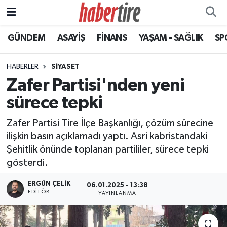
GÜNDEM
ASAYİŞ
FİNANS
YAŞAM - SAĞLIK
SP
Tire Nöbetçi Eczaneler
Tire Hava Durumu
HABERLER
SİYASET
Zafer Partisi'nden yeni
Tire Trafik Yoğunluk Haritası
sürece tepki
Süper Lig Puan Durumu ve Fikstür
Zafer Partisi Tire İlçe Başkanlığı, çözüm sürecine
ilişkin basın açıklamadı yaptı. Asri kabristandaki
Tüm Manşetler
Şehitlik önünde toplanan partililer, sürece tepki
gösterdi.
Son Dakika Haberleri
ERGÜN ÇELIK
06.01.2025 - 13:38
Haber Arşivi
EDITÖR
YAYINLANMA