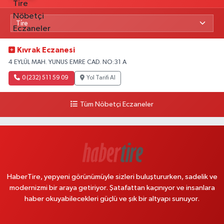
Kıvrak Eczanesi
4 EYLÜL MAH. YUNUS EMRE CAD. NO:31 A
0 (232) 511 59 09
Yol Tarifi Al
Tüm Nöbetçi Eczaneler
HaberTire, yepyeni görünümüyle sizleri buluştururken, sadelik ve
modernizmi bir araya getiriyor. Şatafattan kaçınıyor ve insanlara
haber okuyabilecekleri güçlü ve şık bir altyapı sunuyor.