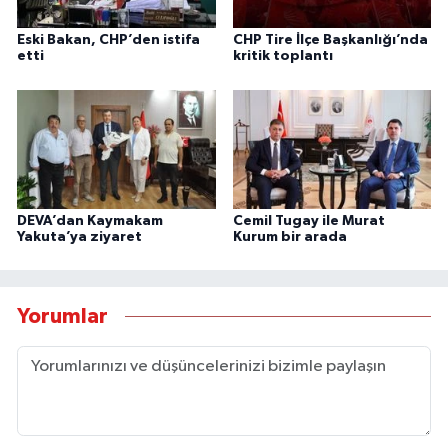
Eski Bakan, CHP’den istifa
CHP Tire İlçe Başkanlığı’nda
etti
kritik toplantı
DEVA’dan Kaymakam
Cemil Tugay ile Murat
Yakuta’ya ziyaret
Kurum bir arada
Yorumlar