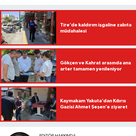
Tire’de kaldırım işgaline zabıta
müdahalesi
Gökçen ve Kahrat arasında ana
arter tamamen yenileniyor
Kaymakam Yakuta’dan Kıbrıs
Gazisi Ahmet Şeşen’e ziyaret
EDITÖR HAKKINDA