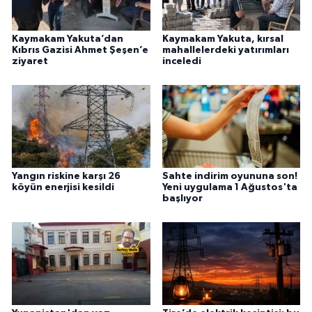
Kaymakam Yakuta’dan
Kaymakam Yakuta, kırsal
Kıbrıs Gazisi Ahmet Şeşen’e
mahallelerdeki yatırımları
ziyaret
inceledi
Yangın riskine karşı 26
Sahte indirim oyununa son!
köyün enerjisi kesildi
Yeni uygulama 1 Ağustos'ta
başlıyor