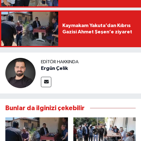
Kaymakam Yakuta’dan Kıbrıs
Gazisi Ahmet Şeşen’e ziyaret
EDITÖR HAKKINDA
Ergün Çelik
Bunlar da ilginizi çekebilir