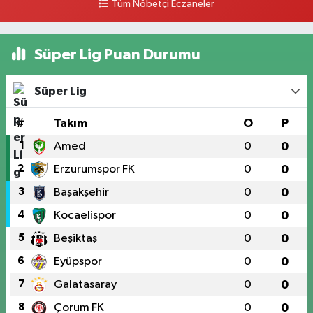
Tüm Nöbetçi Eczaneler
Süper Lig Puan Durumu
Süper Lig
#
Takım
O
P
1
Amed
0
0
2
Erzurumspor FK
0
0
3
Başakşehir
0
0
4
Kocaelispor
0
0
5
Beşiktaş
0
0
6
Eyüpspor
0
0
7
Galatasaray
0
0
8
Çorum FK
0
0