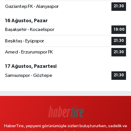
Gaziantep FK - Alanyaspor
21:30
16 Ağustos, Pazar
Başakşehir - Kocaelispor
19:00
Beşiktaş - Eyüpspor
21:30
Amed - Erzurumspor FK
21:30
17 Ağustos, Pazartesi
Samsunspor - Göztepe
21:30
HaberTire, yepyeni görünümüyle sizleri buluştururken, sadelik ve