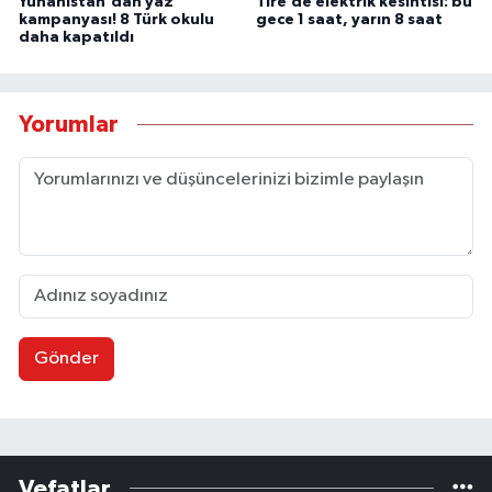
Yunanistan'dan yaz
Tire’de elektrik kesintisi: bu
kampanyası! 8 Türk okulu
gece 1 saat, yarın 8 saat
daha kapatıldı
Yorumlar
Gönder
Vefatlar