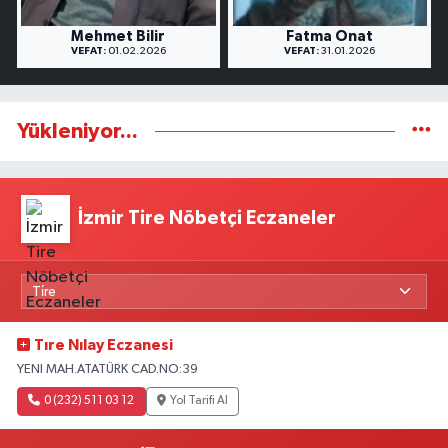
Mehmet Bilir
Fatma Onat
VEFAT:
01.02.2026
VEFAT:
31.01.2026
Yükleniyor...
İzmir Tire Nöbetçi Eczaneler
Tıre Nılay Eczanesi
YENI MAH.ATATÜRK CAD.NO:39
0 (232) 511 03 12
Yol Tarifi Al