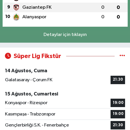
9
Gaziantep FK
0
0
10
Alanyaspor
0
0
Detaylar için tıklayın
Süper Lig Fikstür
14 Ağustos, Cuma
Galatasaray - Çorum FK
21:30
15 Ağustos, Cumartesi
Konyaspor - Rizespor
19:00
Kasımpaşa - Trabzonspor
19:00
Gençlerbirliği S.K. - Fenerbahçe
21:30