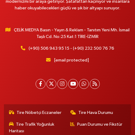
modernizmi bir araya getiriyor. Şatafattan kaçınıyor ve insanlara
haber okuyabilecekleri güçlü ve şık bir altyapı sunuyor.
ÇELİK MEDYA Basın - Yayın & Reklam - Tanıtım Yeni Mh. İsmail
Taşlı Cd. No:25 Kat:1 TİRE-İZMİR
(+90) 506 943 95 15 - (+90) 232 500 76 76
[email protected]
Tire Nöbetçi Eczaneler
Tire Hava Durumu
Tire Trafik Yoğunluk
Puan Durumu ve Fikstür
Haritası