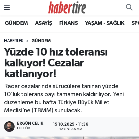
GÜNDEM
ASAYİŞ
FİNANS
YAŞAM - SAĞLIK
SP
Tire Nöbetçi Eczaneler
Tire Hava Durumu
HABERLER
GÜNDEM
Yüzde 10 hız toleransı
Tire Trafik Yoğunluk Haritası
kalkıyor! Cezalar
Süper Lig Puan Durumu ve Fikstür
katlanıyor!
Radar cezalarında sürücülere tanınan yüzde
Tüm Manşetler
10’luk tolerans payı tamamen kaldırılıyor. Yeni
düzenleme bu hafta Türkiye Büyük Millet
Son Dakika Haberleri
Meclisi’ne (TBMM) sunulacak.
Haber Arşivi
ERGÜN ÇELIK
15.10.2025 - 11:36
EDITÖR
YAYINLANMA