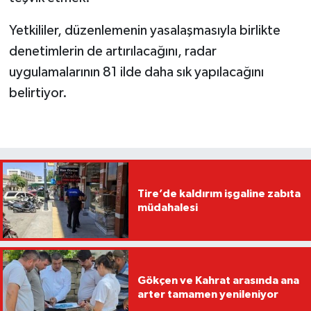
Yetkililer, düzenlemenin yasalaşmasıyla birlikte
denetimlerin de artırılacağını, radar
uygulamalarının 81 ilde daha sık yapılacağını
belirtiyor.
Tire’de kaldırım işgaline zabıta
müdahalesi
Gökçen ve Kahrat arasında ana
arter tamamen yenileniyor