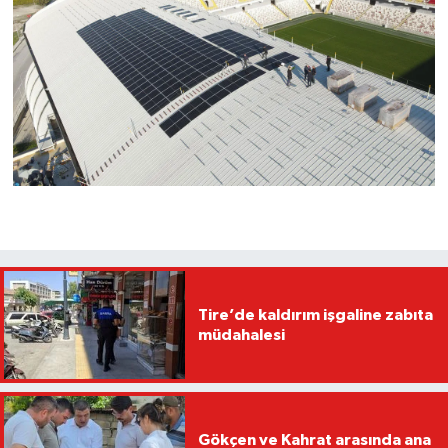
Tire’de kaldırım işgaline zabıta
müdahalesi
Gökçen ve Kahrat arasında ana