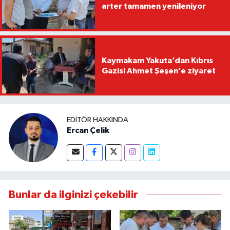
arter tamamen yenileniyor
Kaymakam Yakuta’dan Kıbrıs
Gazisi Ahmet Şeşen’e ziyaret
EDITÖR HAKKINDA
Ercan Çelik
Bunlar da ilginizi çekebilir