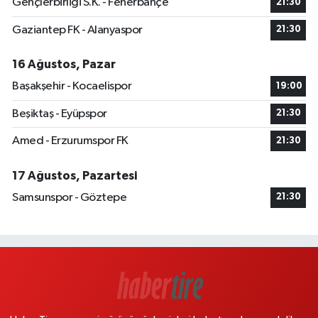
Gençlerbirliği S.K. - Fenerbahçe
21:30
Gaziantep FK - Alanyaspor
21:30
16 Ağustos, Pazar
Başakşehir - Kocaelispor
19:00
Beşiktaş - Eyüpspor
21:30
Amed - Erzurumspor FK
21:30
17 Ağustos, Pazartesi
Samsunspor - Göztepe
21:30