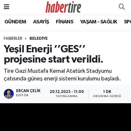
GÜNDEM
ASAYİŞ
FİNANS
YAŞAM - SAĞLIK
SP
Tire Nöbetçi Eczaneler
Tire Hava Durumu
HABERLER
BELEDİYE
Yeşil Enerji ‘’GES’’
Tire Trafik Yoğunluk Haritası
projesine start verildi.
Süper Lig Puan Durumu ve Fikstür
Tire Gazi Mustafa Kemal Atatürk Stadyumu
çatısında güneş enerji sistemi kurulumu başladı.
Tüm Manşetler
ERCAN ÇELIK
20.12.2023 - 11:00
1 DK
EDITÖR
Son Dakika Haberleri
YAYINLANMA
OKUNMA SÜRESI
Haber Arşivi