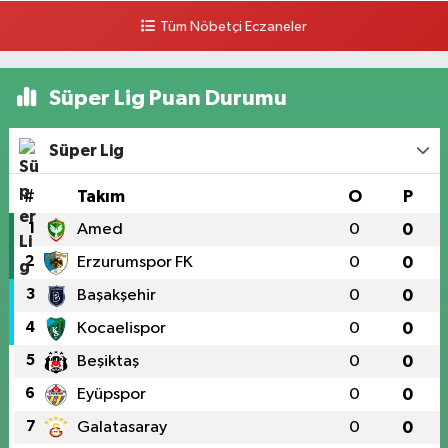
Tüm Nöbetçi Eczaneler
Süper Lig Puan Durumu
Süper Lig
#
Takım
O
P
1
Amed
0
0
2
Erzurumspor FK
0
0
3
Başakşehir
0
0
4
Kocaelispor
0
0
5
Beşiktaş
0
0
6
Eyüpspor
0
0
7
Galatasaray
0
0