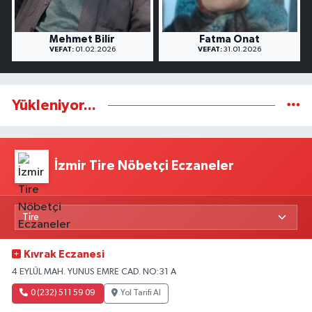
Mehmet Bilir
Fatma Onat
VEFAT:
01.02.2026
VEFAT:
31.01.2026
Yükleniyor...
İzmir Tire Nöbetçi Eczaneler
Kıvrak Eczanesi
4 EYLÜL MAH. YUNUS EMRE CAD. NO:31 A
0 (232) 511 59 09
Yol Tarifi Al