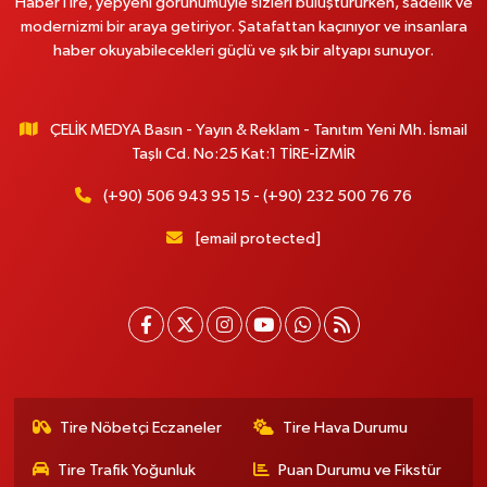
HaberTire, yepyeni görünümüyle sizleri buluştururken, sadelik ve
modernizmi bir araya getiriyor. Şatafattan kaçınıyor ve insanlara
haber okuyabilecekleri güçlü ve şık bir altyapı sunuyor.
ÇELİK MEDYA Basın - Yayın & Reklam - Tanıtım Yeni Mh. İsmail
Taşlı Cd. No:25 Kat:1 TİRE-İZMİR
(+90) 506 943 95 15 - (+90) 232 500 76 76
[email protected]
Tire Nöbetçi Eczaneler
Tire Hava Durumu
Tire Trafik Yoğunluk
Puan Durumu ve Fikstür