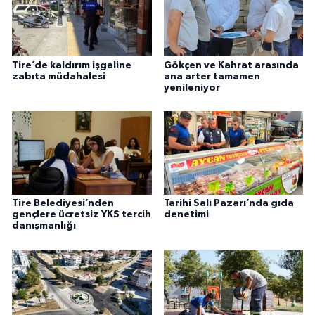
Tire’de kaldırım işgaline
Gökçen ve Kahrat arasında
zabıta müdahalesi
ana arter tamamen
yenileniyor
Tire Belediyesi’nden
Tarihi Salı Pazarı’nda gıda
gençlere ücretsiz YKS tercih
denetimi
danışmanlığı