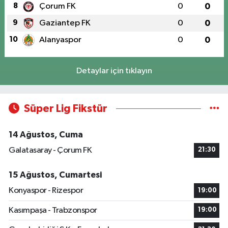
8
Çorum FK
0
0
9
Gaziantep FK
0
0
10
Alanyaspor
0
0
Detaylar için tıklayın
Süper Lig Fikstür
14 Ağustos, Cuma
Galatasaray - Çorum FK
21:30
15 Ağustos, Cumartesi
Konyaspor - Rizespor
19:00
Kasımpaşa - Trabzonspor
19:00