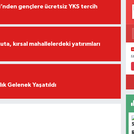
i’nden gençlere ücretsiz YKS tercih
a, kırsal mahallelerdeki yatırımları
F
lık Gelenek Yaşatıldı