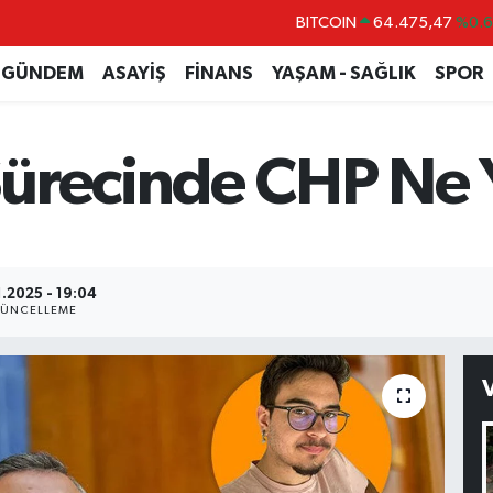
BITCOIN
64.475,47
%0.
DOLAR
47,5986
%0.
GÜNDEM
ASAYİŞ
FİNANS
YAŞAM - SAĞLIK
SPOR
EURO
55,0700
%0
STERLİN
64,2438
%0.
ürecinde CHP Ne 
GRAM ALTIN
6518.23
%0.
BİST100
13.703
%
1.2025 - 19:04
ÜNCELLEME