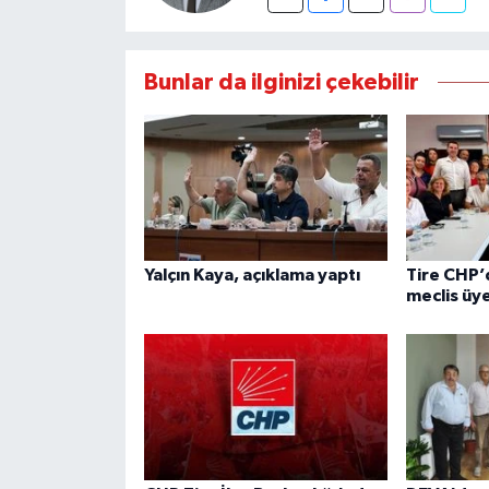
Bunlar da ilginizi çekebilir
Yalçın Kaya, açıklama yaptı
Tire CHP’d
meclis üye