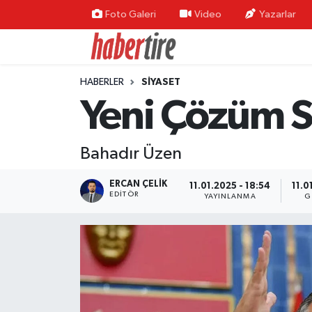
Foto Galeri
Video
Yazarlar
Tire Nöbetçi Eczaneler
HABERLER
SİYASET
Tire Hava Durumu
Yeni Çözüm S
Tire Trafik Yoğunluk Haritası
Bahadır Üzen
Süper Lig Puan Durumu ve Fikstür
ERCAN ÇELIK
11.01.2025 - 18:54
11.0
Tüm Manşetler
EDITÖR
YAYINLANMA
G
Son Dakika Haberleri
Haber Arşivi