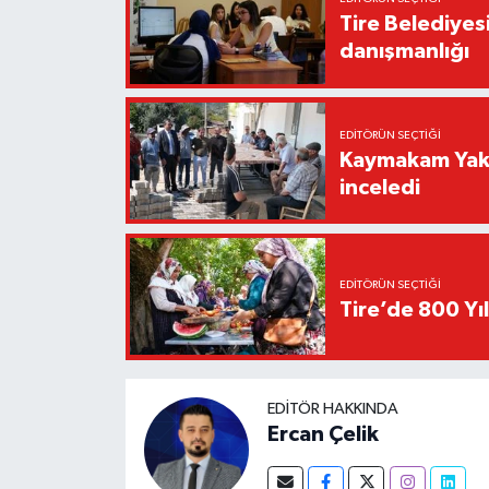
Tire Belediyes
danışmanlığı
EDITÖRÜN SEÇTIĞI
Kaymakam Yakut
inceledi
EDITÖRÜN SEÇTIĞI
Tire’de 800 Yıl
EDITÖR HAKKINDA
Ercan Çelik