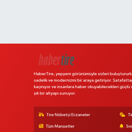
HaberTire, yepyeni görünümüyle sizleri buluştururk
sadelik ve modernizmi bir araya getiriyor. Şatafatta
kaçınıyor ve insanlara haber okuyabilecekleri güçlü 
şık bir altyapı sunuyor.
Tire Nöbetçi Eczaneler
Ti
Tüm Manşetler
Son