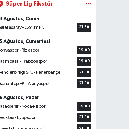
Süper Lig Fikstür
4 Ağustos, Cuma
alatasaray - Çorum FK
21:30
5 Ağustos, Cumartesi
onyaspor - Rizespor
19:00
asımpaşa - Trabzonspor
19:00
ençlerbirliği S.K. - Fenerbahçe
21:30
aziantep FK - Alanyaspor
21:30
6 Ağustos, Pazar
aşakşehir - Kocaelispor
19:00
eşiktaş - Eyüpspor
21:30
med - Erzurumspor FK
21:30