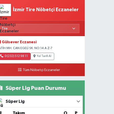
İzmir Tire Nöbetçi Eczaneler
Gülsever Eczanesi
ATİH MH. CAN EGELİ SK. NO:14 A Z-7
0 (232) 512 98 11
Yol Tarifi Al
Tüm Nöbetçi Eczaneler
Süper Lig Puan Durumu
Süper Lig
#
Takım
O
P