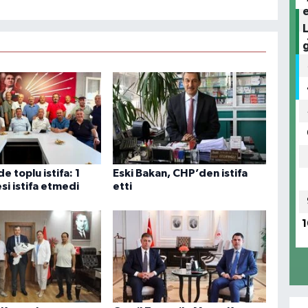
e toplu istifa: 1
Eski Bakan, CHP’den istifa
si istifa etmedi
etti
1