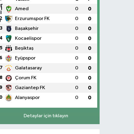
1
Amed
0
0
2
Erzurumspor FK
0
0
3
Başakşehir
0
0
4
Kocaelispor
0
0
5
Beşiktaş
0
0
6
Eyüpspor
0
0
7
Galatasaray
0
0
8
Çorum FK
0
0
9
Gaziantep FK
0
0
0
Alanyaspor
0
0
Detaylar için tıklayın