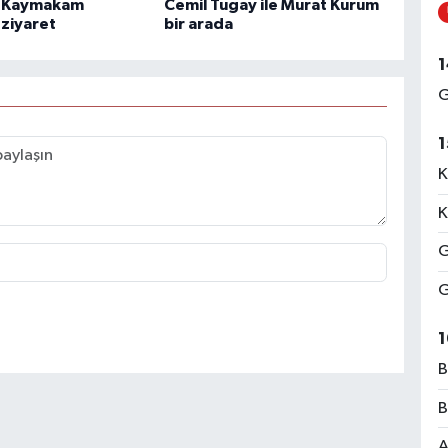
 Kaymakam
Cemil Tugay ile Murat Kurum
 ziyaret
bir arada
1
G
1
K
K
G
G
1
B
B
A