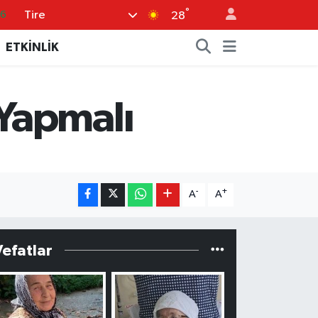
°
Tire
66
28
06
ETKİNLİK
.1
21
Yapmalı
39
0
-
+
A
A
Vefatlar