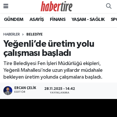
GÜNDEM
ASAYİŞ
FİNANS
YAŞAM - SAĞLIK
SP
Tire Nöbetçi Eczaneler
Tire Hava Durumu
HABERLER
BELEDİYE
Yeğenli’de üretim yolu
Tire Trafik Yoğunluk Haritası
çalışması başladı
Süper Lig Puan Durumu ve Fikstür
Tire Belediyesi Fen İşleri Müdürlüğü ekipleri,
Yeğenli Mahallesi’nde uzun yıllardır müdahale
Tüm Manşetler
bekleyen üretim yolunda çalışmalara başladı.
Son Dakika Haberleri
ERCAN ÇELIK
28.11.2025 - 14:42
EDITÖR
YAYINLANMA
Haber Arşivi