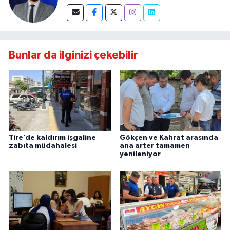
Bunlar da ilginizi çekebilir
Tire’de kaldırım işgaline
Gökçen ve Kahrat arasında
zabıta müdahalesi
ana arter tamamen
yenileniyor