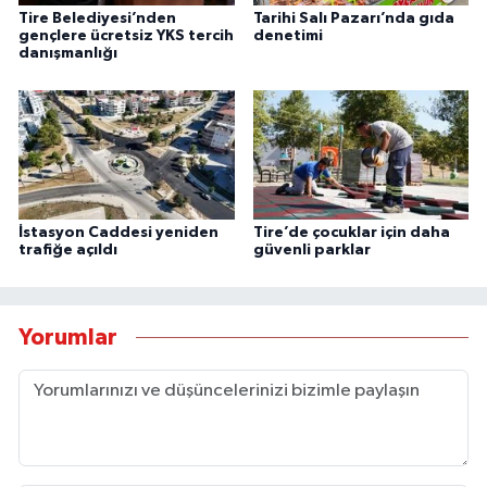
Tire Belediyesi’nden
Tarihi Salı Pazarı’nda gıda
gençlere ücretsiz YKS tercih
denetimi
danışmanlığı
İstasyon Caddesi yeniden
Tire’de çocuklar için daha
trafiğe açıldı
güvenli parklar
Yorumlar