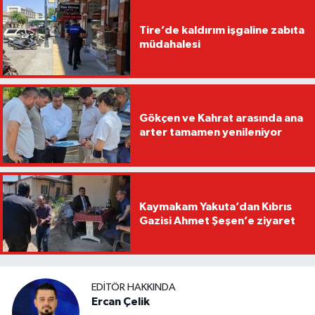
Tire’de kaldırım işgaline zabıta
müdahalesi
Gökçen ve Kahrat arasında ana
arter tamamen yenileniyor
Kaymakam Yakuta’dan Kıbrıs
Gazisi Ahmet Şeşen’e ziyaret
EDITÖR HAKKINDA
Ercan Çelik