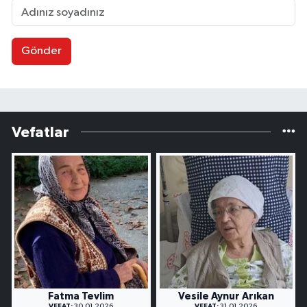
Gönder
Vefatlar
Fatma Tevlim
Vesile Aynur Arıkan
VEFAT:
30.01.2026
VEFAT:
31.01.2026