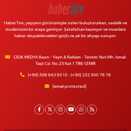
HaberTire, yepyeni görünümüyle sizleri buluştururken, sadelik ve
modernizmi bir araya getiriyor. Şatafattan kaçınıyor ve insanlara
haber okuyabilecekleri güçlü ve şık bir altyapı sunuyor.
ÇELİK MEDYA Basın - Yayın & Reklam - Tanıtım Yeni Mh. İsmail
Taşlı Cd. No:25 Kat:1 TİRE-İZMİR
(+90) 506 943 95 15 - (+90) 232 500 76 76
[email protected]