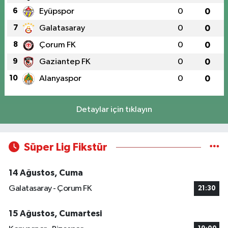
6
Eyüpspor
0
0
7
Galatasaray
0
0
8
Çorum FK
0
0
9
Gaziantep FK
0
0
10
Alanyaspor
0
0
Detaylar için tıklayın
Süper Lig Fikstür
14 Ağustos, Cuma
Galatasaray - Çorum FK
21:30
15 Ağustos, Cumartesi