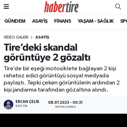
GÜNDEM
ASAYİŞ
FİNANS
YAŞAM - SAĞLIK
SP
Tire Nöbetçi Eczaneler
Tire Hava Durumu
VIDEO GALERI
ASAYIŞ
Tire’deki skandal
Tire Trafik Yoğunluk Haritası
görüntüye 2 gözaltı
Süper Lig Puan Durumu ve Fikstür
Tire’de bir eşeği motosiklete bağlayan 2 kişi
rahatsız edici görüntüyü sosyal medyada
Tüm Manşetler
paylaştı. Tepki çeken görüntülerin ardından 2
kişi jandarma tarafından gözaltına alındı.
Son Dakika Haberleri
ERCAN ÇELIK
08.07.2023 - 00:31
EDITÖR
YAYINLANMA
Haber Arşivi