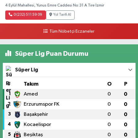
4 Eylül Mahallesi, Yunus Emre Caddesi No:31 A Tire İzmir
0 (232) 511 59 09
Yol Tarifi Al
Tüm Nöbetçi Eczaneler
Süper Lig Puan Durumu
Süper Lig
#
Takım
O
P
1
Amed
0
0
2
Erzurumspor FK
0
0
3
Başakşehir
0
0
4
Kocaelispor
0
0
5
Beşiktaş
0
0