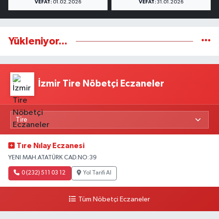
VEFAT:
01.02.2026
VEFAT:
31.01.2026
Yükleniyor...
İzmir Tire Nöbetçi Eczaneler
Tıre Nılay Eczanesi
YENI MAH.ATATÜRK CAD.NO:39
0 (232) 511 03 12
Yol Tarifi Al
Tüm Nöbetçi Eczaneler