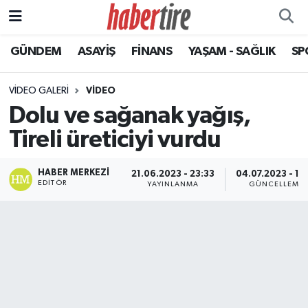
GÜNDEM
ASAYİŞ
FİNANS
YAŞAM - SAĞLIK
SP
Tire Nöbetçi Eczaneler
Tire Hava Durumu
VIDEO GALERI
VIDEO
Dolu ve sağanak yağış,
Tire Trafik Yoğunluk Haritası
Tireli üreticiyi vurdu
Süper Lig Puan Durumu ve Fikstür
HABER MERKEZI
21.06.2023 - 23:33
04.07.2023 - 12
EDITÖR
YAYINLANMA
GÜNCELLEME
Tüm Manşetler
Son Dakika Haberleri
Haber Arşivi