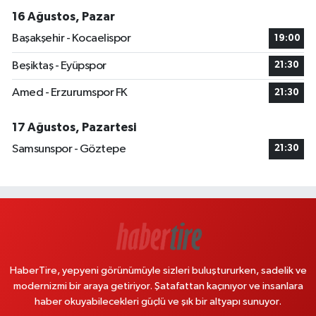
16 Ağustos, Pazar
Başakşehir - Kocaelispor
19:00
Beşiktaş - Eyüpspor
21:30
Amed - Erzurumspor FK
21:30
17 Ağustos, Pazartesi
Samsunspor - Göztepe
21:30
HaberTire, yepyeni görünümüyle sizleri buluştururken, sadelik ve
modernizmi bir araya getiriyor. Şatafattan kaçınıyor ve insanlara
haber okuyabilecekleri güçlü ve şık bir altyapı sunuyor.