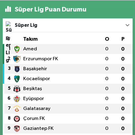
Süper Lig Puan Durumu
Süper Lig
#
Takım
O
P
1
Amed
0
0
2
Erzurumspor FK
0
0
3
Başakşehir
0
0
4
Kocaelispor
0
0
5
Beşiktaş
0
0
6
Eyüpspor
0
0
7
Galatasaray
0
0
8
Çorum FK
0
0
9
Gaziantep FK
0
0