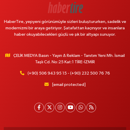
HaberTire, yepyeni görünümüyle sizleri buluştururken, sadelik ve
modernizmi bir araya getiriyor. Şatafattan kaçınıyor ve insanlara
haber okuyabilecekleri güçlü ve şık bir altyapı sunuyor.
ÇELİK MEDYA Basın - Yayın & Reklam - Tanıtım Yeni Mh. İsmail
Taşlı Cd. No:25 Kat:1 TİRE-İZMİR
(+90) 506 943 95 15 - (+90) 232 500 76 76
[email protected]