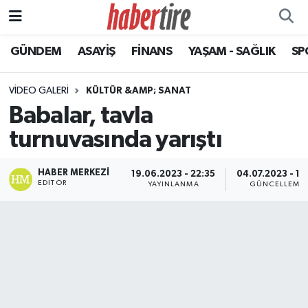
GÜNDEM
ASAYİŞ
FİNANS
YAŞAM - SAĞLIK
SP
Tire Nöbetçi Eczaneler
Tire Hava Durumu
VIDEO GALERI
KÜLTÜR &AMP; SANAT
Babalar, tavla
Tire Trafik Yoğunluk Haritası
turnuvasında yarıştı
Süper Lig Puan Durumu ve Fikstür
HABER MERKEZI
19.06.2023 - 22:35
04.07.2023 - 12
EDITÖR
YAYINLANMA
GÜNCELLEME
Tüm Manşetler
Son Dakika Haberleri
Haber Arşivi