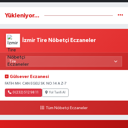
Yükleniyor...
İzmir Tire Nöbetçi Eczaneler
Gülsever Eczanesi
FATİH MH. CAN EGELİ SK. NO:14 A Z-7
0 (232) 512 98 11
Yol Tarifi Al
Tüm Nöbetçi Eczaneler