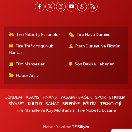
Tire Nöbetçi Eczaneler
Tire Hava Durumu
Tire Trafik Yoğunluk
Puan Durumu ve Fikstür
Haritası
Tüm Manşetler
Son Dakika Haberleri
Haber Arşivi
GÜNDEM
ASAYİŞ
FİNANS
YAŞAM - SAĞLIK
SPOR
ETKİNLİK
SİYASET
KÜLTÜR - SANAT
BELEDİYE
EĞİTİM - TEKNOLOJİ
Tire Mahalle ve Köy Muhtarları
Tire Nöbetçi Eczane
Haber Yazılımı:
TE Bilişim