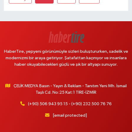
HaberTire, yepyeni görünümüyle sizleri buluştururken, sadelik ve
modernizmi bir araya getiriyor. Şatafattan kaçınıyor ve insanlara
haber okuyabilecekleri güçlü ve şık bir altyapı sunuyor.
ÇELİK MEDYA Basın - Yayın & Reklam - Tanıtım Yeni Mh. İsmail
Taşlı Cd. No:25 Kat:1 TİRE-İZMİR
(+90) 506 943 95 15 - (+90) 232 500 76 76
[email protected]