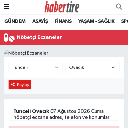
GÜNDEM
ASAYİŞ
FİNANS
YAŞAM - SAĞLIK
SP
Tire Nöbetçi Eczaneler
Tire Hava Durumu
Nöbetçi Eczaneler
Tire Trafik Yoğunluk Haritası
Süper Lig Puan Durumu ve Fikstür
Tüm Manşetler
Paylaş
Son Dakika Haberleri
Haber Arşivi
Tunceli
Ovacık
07 Ağustos 2026 Cuma
nöbetçi eczane adres, telefon ve konumları