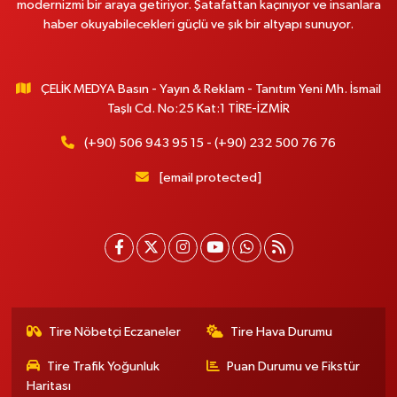
modernizmi bir araya getiriyor. Şatafattan kaçınıyor ve insanlara
haber okuyabilecekleri güçlü ve şık bir altyapı sunuyor.
ÇELİK MEDYA Basın - Yayın & Reklam - Tanıtım Yeni Mh. İsmail
Taşlı Cd. No:25 Kat:1 TİRE-İZMİR
(+90) 506 943 95 15 - (+90) 232 500 76 76
[email protected]
Tire Nöbetçi Eczaneler
Tire Hava Durumu
Tire Trafik Yoğunluk
Puan Durumu ve Fikstür
Haritası