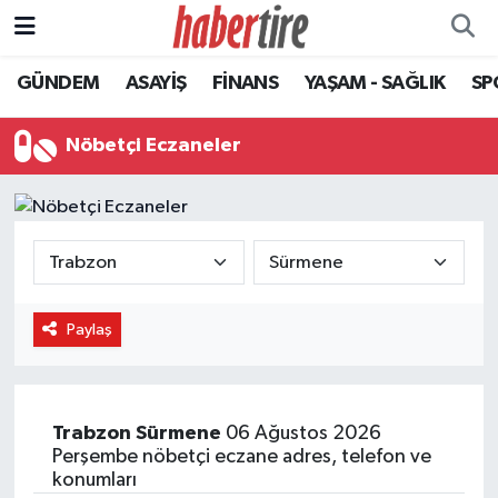
GÜNDEM
ASAYİŞ
FİNANS
YAŞAM - SAĞLIK
SP
Tire Nöbetçi Eczaneler
Tire Hava Durumu
Nöbetçi Eczaneler
Tire Trafik Yoğunluk Haritası
Süper Lig Puan Durumu ve Fikstür
Tüm Manşetler
Paylaş
Son Dakika Haberleri
Haber Arşivi
Trabzon
Sürmene
06 Ağustos 2026
Perşembe nöbetçi eczane adres, telefon ve
konumları