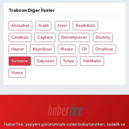
Trabzon Diğer İlçeler
Akçaabat
Arakli
Arsin
Beşikdüzü
Çarşibaşi
Çaykara
Dernekpazari
Düzköy
Hayrat
Köprübaşi
Maçka
Of
Ortahisar
Sürmene
Şalpazari
Tonya
Vakfikebir
Yomra
HaberTire, yepyeni görünümüyle sizleri buluştururken, sadelik ve