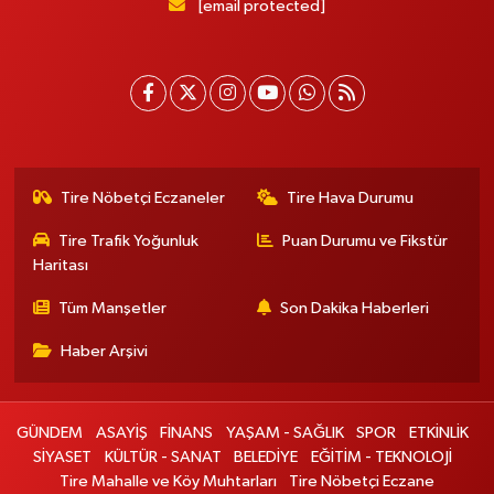
[email protected]
Tire Nöbetçi Eczaneler
Tire Hava Durumu
Tire Trafik Yoğunluk
Puan Durumu ve Fikstür
Haritası
Tüm Manşetler
Son Dakika Haberleri
Haber Arşivi
GÜNDEM
ASAYİŞ
FİNANS
YAŞAM - SAĞLIK
SPOR
ETKİNLİK
SİYASET
KÜLTÜR - SANAT
BELEDİYE
EĞİTİM - TEKNOLOJİ
Tire Mahalle ve Köy Muhtarları
Tire Nöbetçi Eczane