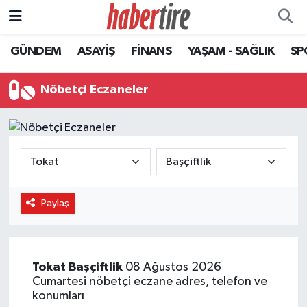
GÜNDEM
ASAYİŞ
FİNANS
YAŞAM - SAĞLIK
SP
Tire Nöbetçi Eczaneler
Tire Hava Durumu
Nöbetçi Eczaneler
Tire Trafik Yoğunluk Haritası
Süper Lig Puan Durumu ve Fikstür
Tüm Manşetler
Paylaş
Son Dakika Haberleri
Haber Arşivi
Tokat
Başçiftlik
08 Ağustos 2026
Cumartesi nöbetçi eczane adres, telefon ve
konumları