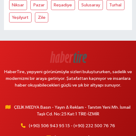
Niksar
Pazar
Reşadiye
Sulusaray
Turhal
Yeşilyurt
Zile
HaberTire, yepyeni görünümüyle sizleri buluştururken, sadelik ve
modernizmi bir araya getiriyor. Şatafattan kaçınıyor ve insanlara
haber okuyabilecekleri güçlü ve şık bir altyapı sunuyor.
ÇELİK MEDYA Basın - Yayın & Reklam - Tanıtım Yeni Mh. İsmail
Taşlı Cd. No:25 Kat:1 TİRE-İZMİR
(+90) 506 943 95 15 - (+90) 232 500 76 76