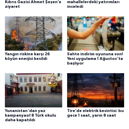
Kıbrıs Gazisi Ahmet Şeşen’e
mahallelerdeki yatırımları
ziyaret
inceledi
Yangın riskine karşı 26
Sahte indirim oyununa son!
köyün enerjisi kesildi
Yeni uygulama 1 Ağustos'ta
başlıyor
Yunanistan'dan yaz
Tire’de elektrik kesintisi: bu
kampanyası! 8 Türk okulu
gece 1 saat, yarın 8 saat
daha kapatıldı