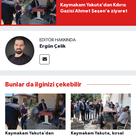
Kaymakam Yakuta’dan Kıbrıs
Gazisi Ahmet Şeşen’e ziyaret
EDITÖR HAKKINDA
Ergün Çelik
Bunlar da ilginizi çekebilir
Kaymakam Yakuta’dan
Kaymakam Yakuta, kırsal