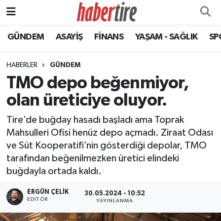
GÜNDEM
ASAYİŞ
FİNANS
YAŞAM - SAĞLIK
SP
Tire Nöbetçi Eczaneler
Tire Hava Durumu
HABERLER
GÜNDEM
TMO depo beğenmiyor,
Tire Trafik Yoğunluk Haritası
olan üreticiye oluyor.
Süper Lig Puan Durumu ve Fikstür
Tire’de buğday hasadı başladı ama Toprak
Mahsulleri Ofisi henüz depo açmadı. Ziraat Odası
Tüm Manşetler
ve Süt Kooperatifi’nin gösterdiği depolar, TMO
tarafından beğenilmezken üretici elindeki
Son Dakika Haberleri
buğdayla ortada kaldı.
Haber Arşivi
ERGÜN ÇELIK
30.05.2024 - 10:52
EDITÖR
YAYINLANMA