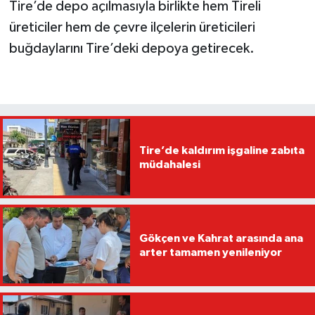
Tire’de depo açılmasıyla birlikte hem Tireli
üreticiler hem de çevre ilçelerin üreticileri
buğdaylarını Tire’deki depoya getirecek.
Tire’de kaldırım işgaline zabıta
müdahalesi
Gökçen ve Kahrat arasında ana
arter tamamen yenileniyor