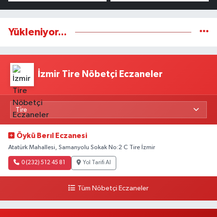
Yükleniyor...
İzmir Tire Nöbetçi Eczaneler
Öykü Berıl Eczanesi
Atatürk Mahallesi, Samanyolu Sokak No:2 C Tire İzmir
0 (232) 512 45 81
Yol Tarifi Al
Tüm Nöbetçi Eczaneler