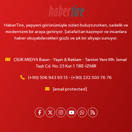
HaberTire, yepyeni görünümüyle sizleri buluştururken, sadelik ve
modernizmi bir araya getiriyor. Şatafattan kaçınıyor ve insanlara
haber okuyabilecekleri güçlü ve şık bir altyapı sunuyor.
ÇELİK MEDYA Basın - Yayın & Reklam - Tanıtım Yeni Mh. İsmail
Taşlı Cd. No:25 Kat:1 TİRE-İZMİR
(+90) 506 943 95 15 - (+90) 232 500 76 76
[email protected]