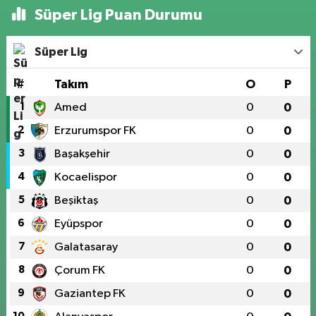
Süper Lig Puan Durumu
Süper Lig
#
Takım
O
P
1
Amed
0
0
2
Erzurumspor FK
0
0
3
Başakşehir
0
0
4
Kocaelispor
0
0
5
Beşiktaş
0
0
6
Eyüpspor
0
0
7
Galatasaray
0
0
8
Çorum FK
0
0
9
Gaziantep FK
0
0