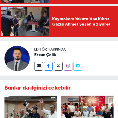
Kaymakam Yakuta’dan Kıbrıs
Gazisi Ahmet Şeşen’e ziyaret
EDITÖR HAKKINDA
Ercan Çelik
Bunlar da ilginizi çekebilir