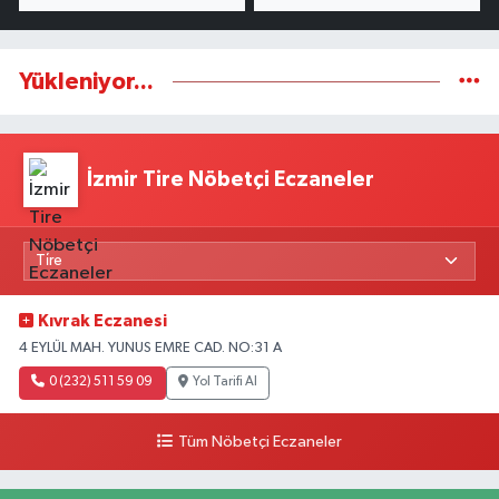
Yükleniyor...
İzmir Tire Nöbetçi Eczaneler
Kıvrak Eczanesi
4 EYLÜL MAH. YUNUS EMRE CAD. NO:31 A
0 (232) 511 59 09
Yol Tarifi Al
Tüm Nöbetçi Eczaneler