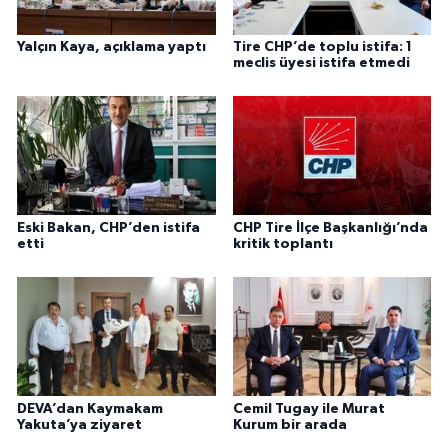
Yalçın Kaya, açıklama yaptı
Tire CHP’de toplu istifa: 1
meclis üyesi istifa etmedi
Eski Bakan, CHP’den istifa
CHP Tire İlçe Başkanlığı’nda
etti
kritik toplantı
DEVA’dan Kaymakam
Cemil Tugay ile Murat
Yakuta’ya ziyaret
Kurum bir arada