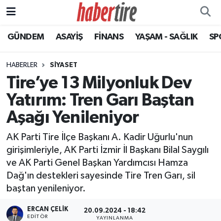
GÜNDEM
ASAYİŞ
FİNANS
YAŞAM - SAĞLIK
SP
Tire Nöbetçi Eczaneler
Tire Hava Durumu
HABERLER
SİYASET
Tire’ye 13 Milyonluk Dev
Tire Trafik Yoğunluk Haritası
Yatırım: Tren Garı Baştan
Süper Lig Puan Durumu ve Fikstür
Aşağı Yenileniyor
AK Parti Tire İlçe Başkanı A. Kadir Uğurlu'nun
Tüm Manşetler
girişimleriyle, AK Parti İzmir İl Başkanı Bilal Saygılı
ve AK Parti Genel Başkan Yardımcısı Hamza
Son Dakika Haberleri
Dağ'ın destekleri sayesinde Tire Tren Garı, sil
baştan yenileniyor.
Haber Arşivi
ERCAN ÇELIK
20.09.2024 - 18:42
EDITÖR
YAYINLANMA