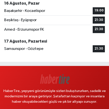
16 Ağustos, Pazar
Başakşehir - Kocaelispor
19:00
Beşiktaş - Eyüpspor
21:30
Amed - Erzurumspor FK
21:30
17 Ağustos, Pazartesi
Samsunspor - Göztepe
21:30
HaberTire, yepyeni görünümüyle sizleri buluştururken, sadelik ve
modernizmi bir araya getiriyor. Şatafattan kaçınıyor ve insanlara
haber okuyabilecekleri güçlü ve şık bir altyapı sunuyor.