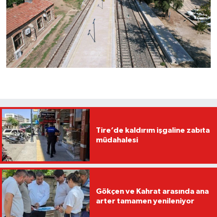
Tire’de kaldırım işgaline zabıta
müdahalesi
Gökçen ve Kahrat arasında ana
arter tamamen yenileniyor