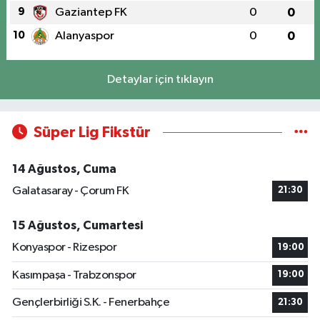
9
Gaziantep FK
0
0
10
Alanyaspor
0
0
Detaylar için tıklayın
Süper Lig Fikstür
14 Ağustos, Cuma
Galatasaray - Çorum FK
21:30
15 Ağustos, Cumartesi
Konyaspor - Rizespor
19:00
Kasımpaşa - Trabzonspor
19:00
Gençlerbirliği S.K. - Fenerbahçe
21:30