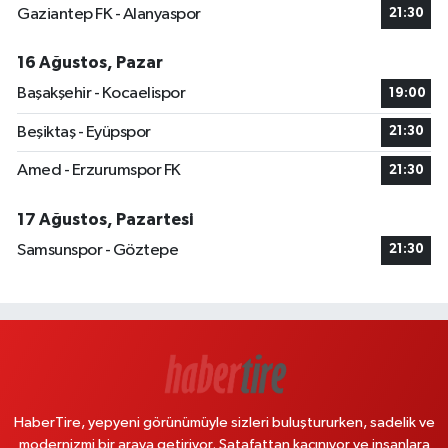
Gaziantep FK - Alanyaspor
21:30
16 Ağustos, Pazar
Başakşehir - Kocaelispor
19:00
Beşiktaş - Eyüpspor
21:30
Amed - Erzurumspor FK
21:30
17 Ağustos, Pazartesi
Samsunspor - Göztepe
21:30
HaberTire, yepyeni görünümüyle sizleri buluştururken, sadelik ve
modernizmi bir araya getiriyor. Şatafattan kaçınıyor ve insanlara