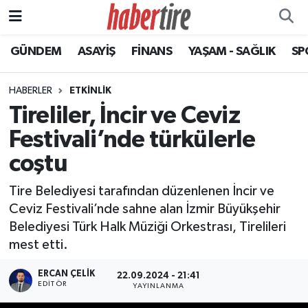
GÜNDEM
ASAYİŞ
FİNANS
YAŞAM - SAĞLIK
SP
Tire Nöbetçi Eczaneler
Tire Hava Durumu
HABERLER
ETKİNLİK
Tireliler, İncir ve Ceviz
Tire Trafik Yoğunluk Haritası
Festivali’nde türkülerle
Süper Lig Puan Durumu ve Fikstür
coştu
Tire Belediyesi tarafından düzenlenen İncir ve
Tüm Manşetler
Ceviz Festivali’nde sahne alan İzmir Büyükşehir
Belediyesi Türk Halk Müziği Orkestrası, Tirelileri
Son Dakika Haberleri
mest etti.
Haber Arşivi
ERCAN ÇELIK
22.09.2024 - 21:41
EDITÖR
YAYINLANMA