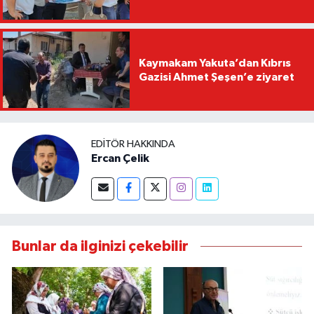
Kaymakam Yakuta’dan Kıbrıs
Gazisi Ahmet Şeşen’e ziyaret
EDITÖR HAKKINDA
Ercan Çelik
Bunlar da ilginizi çekebilir