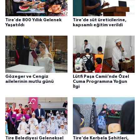
Tire’de 800 Yıllık Gelenek
Tire’de süt üreticilerine,
Yaşatıldı
kapsamlı eğitim verildi
Gözeger ve Cengiz
Lütfi Paşa Camii’nde Özel
ailelerinin mutlu günü
Cuma Programına Yoğun
İlgi
Tire Belediyesi Geleneksel
Tire’de Kerbela Şehitleri,