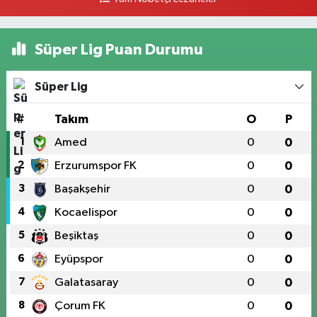
Süper Lig Puan Durumu
Süper Lig
#
Takım
O
P
1
Amed
0
0
2
Erzurumspor FK
0
0
3
Başakşehir
0
0
4
Kocaelispor
0
0
5
Beşiktaş
0
0
6
Eyüpspor
0
0
7
Galatasaray
0
0
8
Çorum FK
0
0