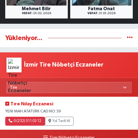
Mehmet Bilir
Fatma Onat
VEFAT:
01.02.2026
VEFAT:
31.01.2026
Yükleniyor...
İzmir Tire Nöbetçi Eczaneler
Tıre Nılay Eczanesi
YENI MAH.ATATÜRK CAD.NO:39
0 (232) 511 03 12
Yol Tarifi Al
Tüm Nöbetçi Eczaneler