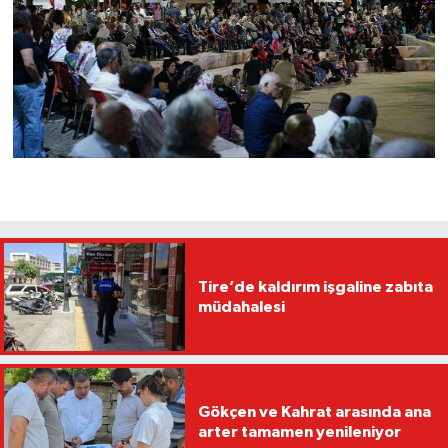
Tire’de kaldırım işgaline zabıta
müdahalesi
Gökçen ve Kahrat arasında ana
arter tamamen yenileniyor