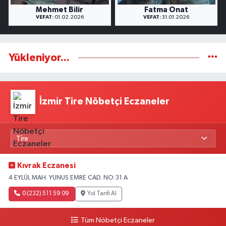
Mehmet Bilir
Fatma Onat
VEFAT:
01.02.2026
VEFAT:
31.01.2026
Yükleniyor...
İzmir Tire Nöbetçi Eczaneler
Kıvrak Eczanesi
4 EYLÜL MAH. YUNUS EMRE CAD. NO:31 A
0 (232) 511 59 09
Yol Tarifi Al
Tüm Nöbetçi Eczaneler