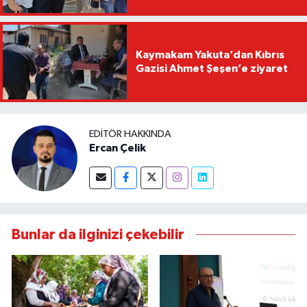
Kaymakam Yakuta’dan Kıbrıs
Gazisi Ahmet Şeşen’e ziyaret
EDITÖR HAKKINDA
Ercan Çelik
Bunlar da ilginizi çekebilir