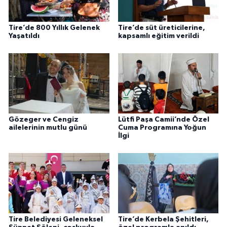
Tire’de 800 Yıllık Gelenek
Tire’de süt üreticilerine,
Yaşatıldı
kapsamlı eğitim verildi
Gözeger ve Cengiz
Lütfi Paşa Camii’nde Özel
ailelerinin mutlu günü
Cuma Programına Yoğun
İlgi
Tire Belediyesi Geleneksel
Tire’de Kerbela Şehitleri,