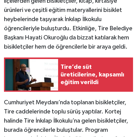
ilçelerden gelen bisikletçiler, kitap, kırtasiye
ürünleri ve çeşitli eğitim materyallerini bisiklet
heybelerinde taşıyarak İnkılap İlkokulu
öğrencileriyle buluşturdu. Etkinliğe, Tire Belediye
Başkanı Hayati Okuroğlu da bizzat katılarak hem
bisikletçiler hem de öğrencilerle bir araya geldi.
Tire’de süt
üreticilerine, kapsamlı
eğitim verildi
Cumhuriyet Meydanı’nda toplanan bisikletçiler,
Tire caddelerinde toplu sürüş yaptılar. Kortej
halinde Tire İnkılap İlkokulu’na gelen bisikletçiler,
burada öğrencilerle buluştular. Program