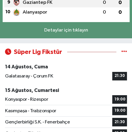
9
Gaziantep FK
0
0
10
Alanyaspor
0
0
Detaylar için tıklayın
Süper Lig Fikstür
14 Ağustos, Cuma
Galatasaray - Çorum FK
21:30
15 Ağustos, Cumartesi
Konyaspor - Rizespor
19:00
Kasımpaşa - Trabzonspor
19:00
Gençlerbirliği S.K. - Fenerbahçe
21:30