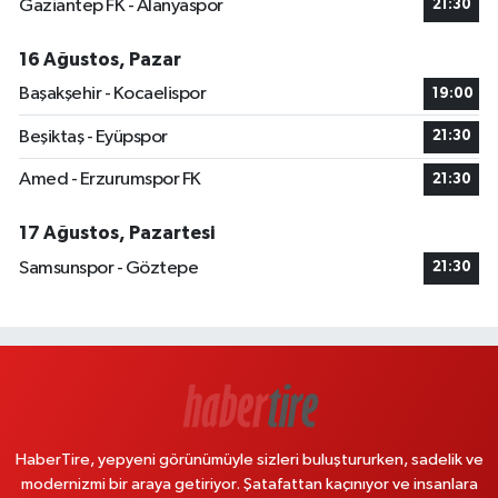
Gaziantep FK - Alanyaspor
21:30
16 Ağustos, Pazar
Başakşehir - Kocaelispor
19:00
Beşiktaş - Eyüpspor
21:30
Amed - Erzurumspor FK
21:30
17 Ağustos, Pazartesi
Samsunspor - Göztepe
21:30
HaberTire, yepyeni görünümüyle sizleri buluştururken, sadelik ve
modernizmi bir araya getiriyor. Şatafattan kaçınıyor ve insanlara