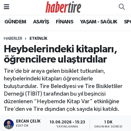
GÜNDEM
ASAYİŞ
FİNANS
YAŞAM - SAĞLIK
SP
Tire Nöbetçi Eczaneler
Tire Hava Durumu
HABERLER
ETKİNLİK
Heybelerindeki kitapları,
Tire Trafik Yoğunluk Haritası
öğrencilere ulaştırdılar
Süper Lig Puan Durumu ve Fikstür
Tire’de bir araya gelen bisiklet tutkunları,
heybelerindeki kitapları öğrencilerle
Tüm Manşetler
buluşturdular. Tire Belediyesi ve Tire Bisikletliler
Derneği (TİBİT) tarafından bu yıl beşincisi
Son Dakika Haberleri
düzenlenen “Heybemde Kitap Var” etkinliğine
Tire’den ve Tire dışından çok sayıda kişi katıldı.
Haber Arşivi
ERCAN ÇELIK
10.06.2026 - 15:23
1 DK
EDITÖR
YAYINLANMA
OKUNMA SÜRESI