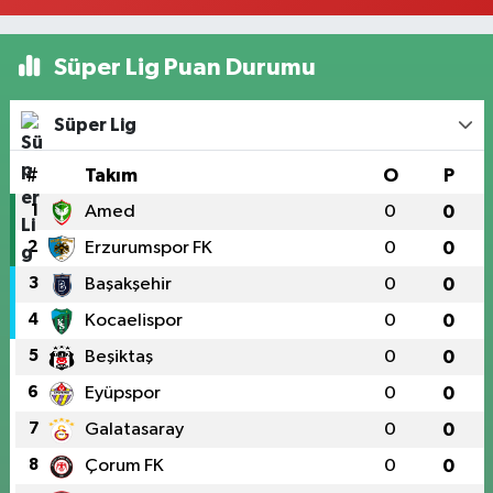
Süper Lig Puan Durumu
Süper Lig
#
Takım
O
P
1
Amed
0
0
2
Erzurumspor FK
0
0
3
Başakşehir
0
0
4
Kocaelispor
0
0
5
Beşiktaş
0
0
6
Eyüpspor
0
0
7
Galatasaray
0
0
8
Çorum FK
0
0