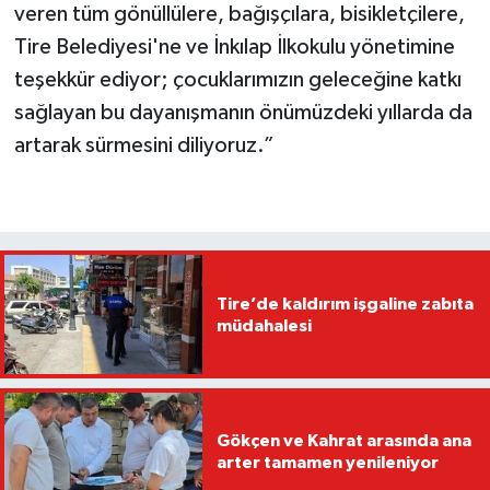
veren tüm gönüllülere, bağışçılara, bisikletçilere,
Tire Belediyesi'ne ve İnkılap İlkokulu yönetimine
teşekkür ediyor; çocuklarımızın geleceğine katkı
sağlayan bu dayanışmanın önümüzdeki yıllarda da
artarak sürmesini diliyoruz.”
Tire’de kaldırım işgaline zabıta
müdahalesi
Gökçen ve Kahrat arasında ana
arter tamamen yenileniyor