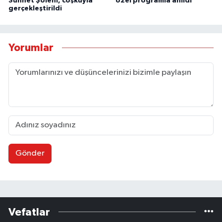
Sünnet Şöleni, coşkuyla
özel programla anıldı
gerçekleştirildi
Yorumlar
Gönder
Vefatlar