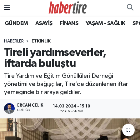
GÜNDEM
ASAYİŞ
FİNANS
YAŞAM - SAĞLIK
SP
Tire Nöbetçi Eczaneler
Tire Hava Durumu
HABERLER
ETKİNLİK
Tireli yardımseverler,
Tire Trafik Yoğunluk Haritası
iftarda buluştu
Süper Lig Puan Durumu ve Fikstür
Tire Yardım ve Eğitim Gönüllüleri Derneği
yönetimi ve bağışçılar, Tire’de düzenlenen iftar
Tüm Manşetler
yemeğinde bir araya geldiler.
Son Dakika Haberleri
ERCAN ÇELIK
14.03.2024 - 15:10
EDITÖR
YAYINLANMA
Haber Arşivi