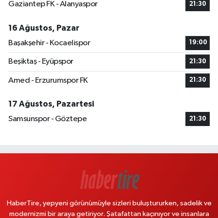
Gaziantep FK - Alanyaspor
21:30
16 Ağustos, Pazar
Başakşehir - Kocaelispor
19:00
Beşiktaş - Eyüpspor
21:30
Amed - Erzurumspor FK
21:30
17 Ağustos, Pazartesi
Samsunspor - Göztepe
21:30
HaberTire, yepyeni görünümüyle sizleri buluştururken, sadelik ve
modernizmi bir araya getiriyor. Şatafattan kaçınıyor ve insanlara