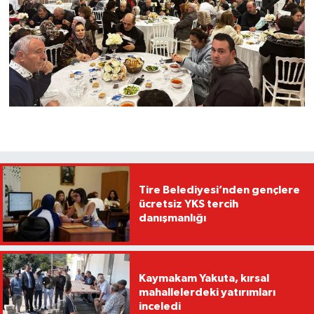
Tire Belediyesi’nden gençlere
ücretsiz YKS tercih
danışmanlığı
Kaymakam Yakuta, kırsal
mahallelerdeki yatırımları
inceledi