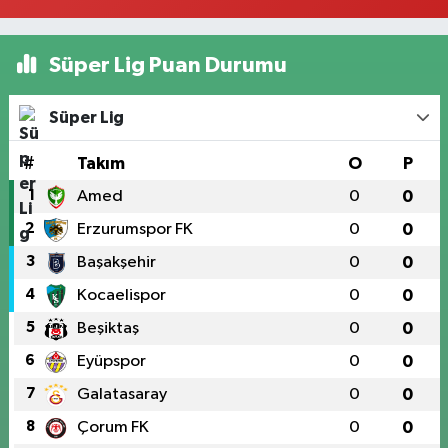
Süper Lig Puan Durumu
Süper Lig
#
Takım
O
P
1
Amed
0
0
2
Erzurumspor FK
0
0
3
Başakşehir
0
0
4
Kocaelispor
0
0
5
Beşiktaş
0
0
6
Eyüpspor
0
0
7
Galatasaray
0
0
8
Çorum FK
0
0