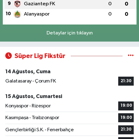
9
Gaziantep FK
0
0
10
Alanyaspor
0
0
Detaylar için tıklayın
Süper Lig Fikstür
14 Ağustos, Cuma
Galatasaray - Çorum FK
21:30
15 Ağustos, Cumartesi
Konyaspor - Rizespor
19:00
Kasımpaşa - Trabzonspor
19:00
Gençlerbirliği S.K. - Fenerbahçe
21:30