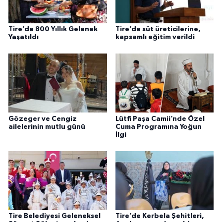
Tire’de 800 Yıllık Gelenek
Tire’de süt üreticilerine,
Yaşatıldı
kapsamlı eğitim verildi
Gözeger ve Cengiz
Lütfi Paşa Camii’nde Özel
ailelerinin mutlu günü
Cuma Programına Yoğun
İlgi
Tire Belediyesi Geleneksel
Tire’de Kerbela Şehitleri,