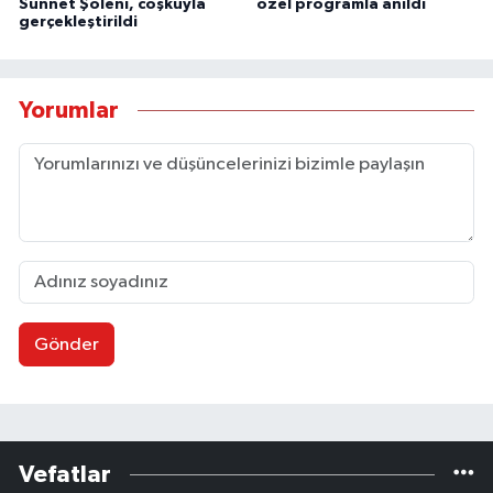
Sünnet Şöleni, coşkuyla
özel programla anıldı
gerçekleştirildi
Yorumlar
Gönder
Vefatlar