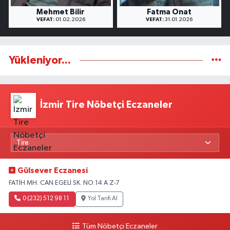
Mehmet Bilir
Fatma Onat
VEFAT:
01.02.2026
VEFAT:
31.01.2026
Yükleniyor...
İzmir Tire Nöbetçi Eczaneler
Gülsever Eczanesi
FATİH MH. CAN EGELİ SK. NO:14 A Z-7
0 (232) 512 98 11
Yol Tarifi Al
Tüm Nöbetçi Eczaneler