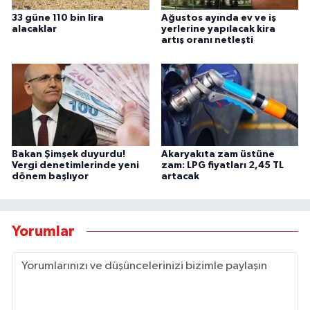
33 güne 110 bin lira
Ağustos ayında ev ve iş
alacaklar
yerlerine yapılacak kira
artış oranı netleşti
Bakan Şimşek duyurdu!
Akaryakıta zam üstüne
Vergi denetimlerinde yeni
zam: LPG fiyatları 2,45 TL
dönem başlıyor
artacak
Yorumlar