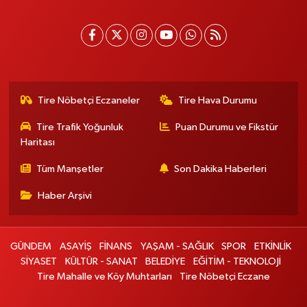
Tire Nöbetçi Eczaneler
Tire Hava Durumu
Tire Trafik Yoğunluk
Puan Durumu ve Fikstür
Haritası
Tüm Manşetler
Son Dakika Haberleri
Haber Arşivi
GÜNDEM
ASAYİŞ
FİNANS
YAŞAM - SAĞLIK
SPOR
ETKİNLİK
SİYASET
KÜLTÜR - SANAT
BELEDİYE
EĞİTİM - TEKNOLOJİ
Tire Mahalle ve Köy Muhtarları
Tire Nöbetçi Eczane