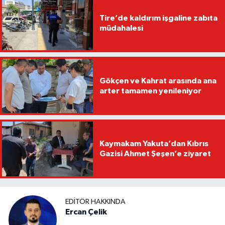
Tire’de kaldırım işgaline zabıta
müdahalesi
Gökçen ve Kahrat arasında ana
arter tamamen yenileniyor
Kaymakam Yakuta’dan Kıbrıs
Gazisi Ahmet Şeşen’e ziyaret
EDITÖR HAKKINDA
Ercan Çelik