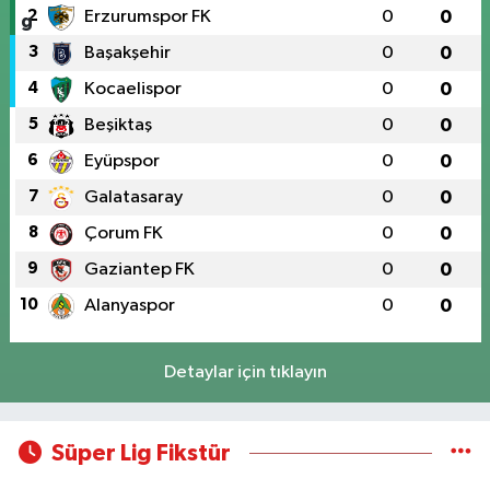
2
Erzurumspor FK
0
0
3
Başakşehir
0
0
4
Kocaelispor
0
0
5
Beşiktaş
0
0
6
Eyüpspor
0
0
7
Galatasaray
0
0
8
Çorum FK
0
0
9
Gaziantep FK
0
0
10
Alanyaspor
0
0
Detaylar için tıklayın
Süper Lig Fikstür