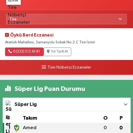
Öykü Berıl Eczanesi
Atatürk Mahallesi, Samanyolu Sokak No:2 C Tire İzmir
0 (232) 512 45 81
Yol Tarifi Al
Tüm Nöbetçi Eczaneler
Süper Lig Puan Durumu
Süper Lig
#
Takım
O
P
1
Amed
0
0