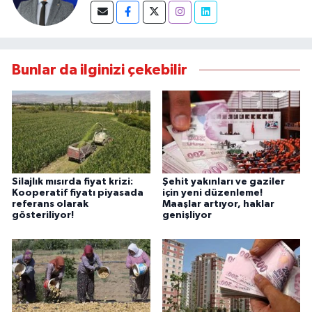
Bunlar da ilginizi çekebilir
Silajlık mısırda fiyat krizi:
Şehit yakınları ve gaziler
Kooperatif fiyatı piyasada
için yeni düzenleme!
referans olarak
Maaşlar artıyor, haklar
gösteriliyor!
genişliyor