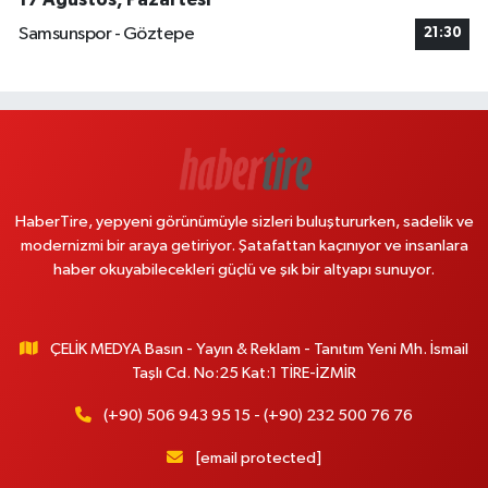
Samsunspor - Göztepe
21:30
HaberTire, yepyeni görünümüyle sizleri buluştururken, sadelik ve
modernizmi bir araya getiriyor. Şatafattan kaçınıyor ve insanlara
haber okuyabilecekleri güçlü ve şık bir altyapı sunuyor.
ÇELİK MEDYA Basın - Yayın & Reklam - Tanıtım Yeni Mh. İsmail
Taşlı Cd. No:25 Kat:1 TİRE-İZMİR
(+90) 506 943 95 15 - (+90) 232 500 76 76
[email protected]