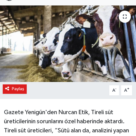
Paylaş
-
+
A
A
Gazete Yenigün'den Nurcan Etik, Tireli süt
üreticilerinin sorunlarını özel haberinde aktardı.
Tireli süt üreticileri, “Sütü alan da, analizini yapan