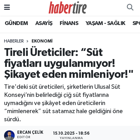
GÜNDEM
ASAYİŞ
FİNANS
YAŞAM - SAĞLIK
SP
Tire Nöbetçi Eczaneler
Tire Hava Durumu
HABERLER
EKONOMİ
Tireli Üreticiler: “Süt
Tire Trafik Yoğunluk Haritası
fiyatları uygulanmıyor!
Süper Lig Puan Durumu ve Fikstür
Şikayet eden mimleniyor!"
Tire'deki süt üreticileri, şirketlerin Ulusal Süt
Tüm Manşetler
Konseyi’nin belirlediği çiğ süt fiyatlarına
uymadığını ve şikâyet eden üreticilerin
Son Dakika Haberleri
“mimlenerek” süt satamaz hale geldiğini öne
sürdü.
Haber Arşivi
ERCAN ÇELIK
15.10.2025 - 18:56
EDITÖR
YAYINLANMA