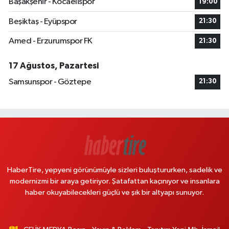
Başakşehir - Kocaelispor
19:00
Beşiktaş - Eyüpspor
21:30
Amed - Erzurumspor FK
21:30
17 Ağustos, Pazartesi
Samsunspor - Göztepe
21:30
HaberTire, yepyeni görünümüyle sizleri buluştururken, sadelik ve
modernizmi bir araya getiriyor. Şatafattan kaçınıyor ve insanlara
haber okuyabilecekleri güçlü ve şık bir altyapı sunuyor.