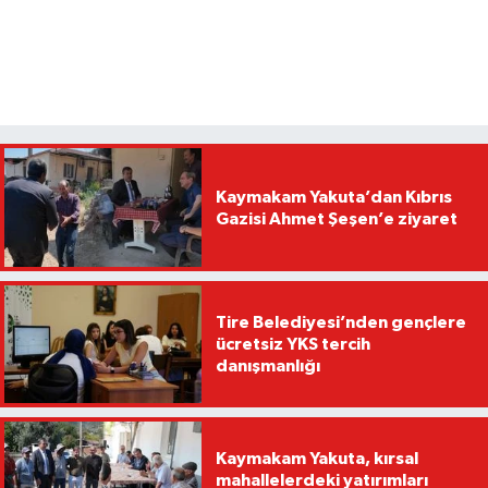
Kaymakam Yakuta’dan Kıbrıs
Gazisi Ahmet Şeşen’e ziyaret
Tire Belediyesi’nden gençlere
ücretsiz YKS tercih
danışmanlığı
Kaymakam Yakuta, kırsal
mahallelerdeki yatırımları