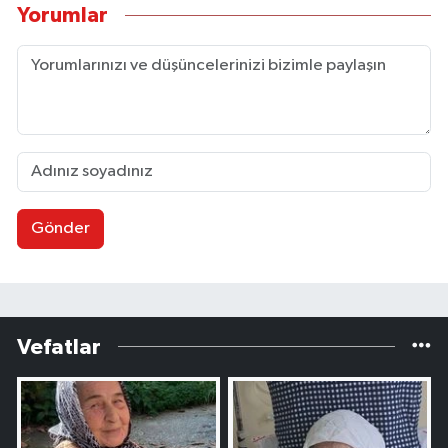
Yorumlar
Gönder
Vefatlar