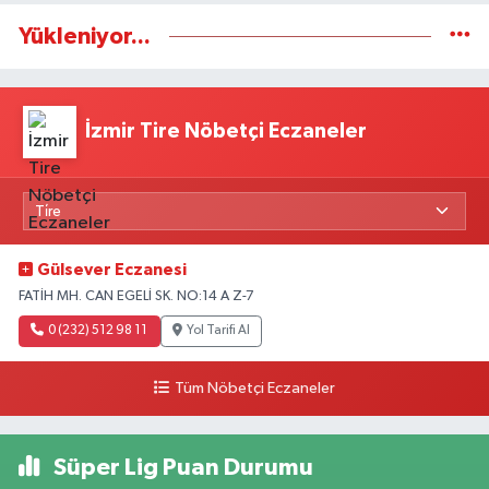
Yükleniyor...
İzmir Tire Nöbetçi Eczaneler
Gülsever Eczanesi
FATİH MH. CAN EGELİ SK. NO:14 A Z-7
0 (232) 512 98 11
Yol Tarifi Al
Tüm Nöbetçi Eczaneler
Süper Lig Puan Durumu