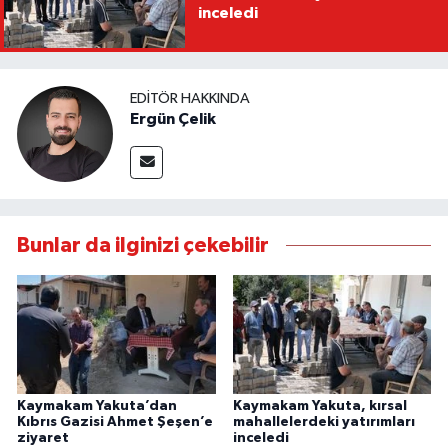
inceledi
EDITÖR HAKKINDA
Ergün Çelik
Bunlar da ilginizi çekebilir
Kaymakam Yakuta’dan
Kaymakam Yakuta, kırsal
Kıbrıs Gazisi Ahmet Şeşen’e
mahallelerdeki yatırımları
ziyaret
inceledi