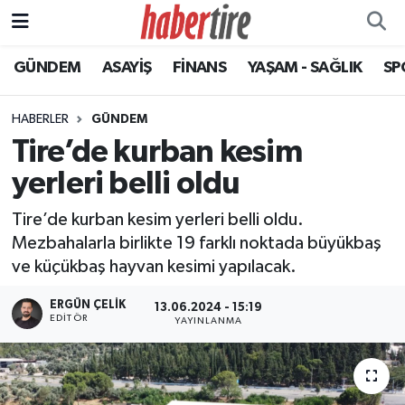
GÜNDEM
ASAYİŞ
FİNANS
YAŞAM - SAĞLIK
SP
Tire Nöbetçi Eczaneler
Tire Hava Durumu
HABERLER
GÜNDEM
Tire’de kurban kesim
Tire Trafik Yoğunluk Haritası
yerleri belli oldu
Süper Lig Puan Durumu ve Fikstür
Tire’de kurban kesim yerleri belli oldu.
Mezbahalarla birlikte 19 farklı noktada büyükbaş
Tüm Manşetler
ve küçükbaş hayvan kesimi yapılacak.
Son Dakika Haberleri
ERGÜN ÇELIK
13.06.2024 - 15:19
EDITÖR
YAYINLANMA
Haber Arşivi