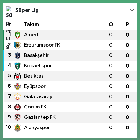
Süper Lig
#
Takım
O
P
1
Amed
0
0
2
Erzurumspor FK
0
0
3
Başakşehir
0
0
4
Kocaelispor
0
0
5
Beşiktaş
0
0
6
Eyüpspor
0
0
7
Galatasaray
0
0
8
Çorum FK
0
0
9
Gaziantep FK
0
0
10
Alanyaspor
0
0