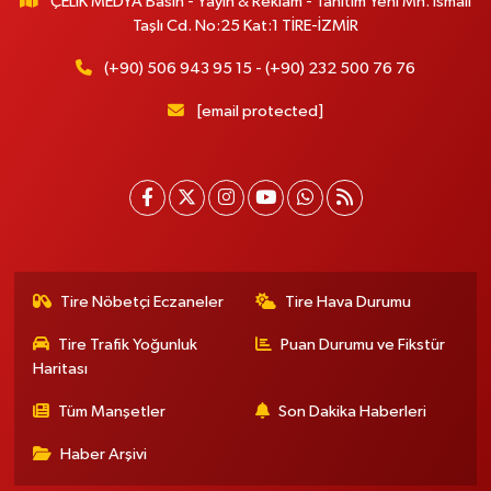
ÇELİK MEDYA Basın - Yayın & Reklam - Tanıtım Yeni Mh. İsmail
Taşlı Cd. No:25 Kat:1 TİRE-İZMİR
(+90) 506 943 95 15 - (+90) 232 500 76 76
[email protected]
Tire Nöbetçi Eczaneler
Tire Hava Durumu
Tire Trafik Yoğunluk
Puan Durumu ve Fikstür
Haritası
Tüm Manşetler
Son Dakika Haberleri
Haber Arşivi