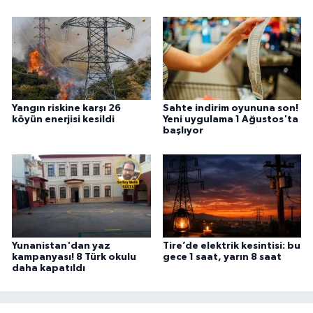
Yangın riskine karşı 26
Sahte indirim oyununa son!
köyün enerjisi kesildi
Yeni uygulama 1 Ağustos'ta
başlıyor
Yunanistan'dan yaz
Tire’de elektrik kesintisi: bu
kampanyası! 8 Türk okulu
gece 1 saat, yarın 8 saat
daha kapatıldı