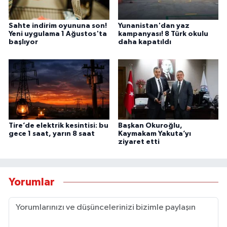
Sahte indirim oyununa son!
Yunanistan'dan yaz
Yeni uygulama 1 Ağustos'ta
kampanyası! 8 Türk okulu
başlıyor
daha kapatıldı
Tire’de elektrik kesintisi: bu
Başkan Okuroğlu,
gece 1 saat, yarın 8 saat
Kaymakam Yakuta’yı
ziyaret etti
Yorumlar