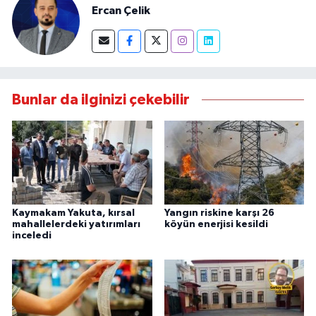
Ercan Çelik
Bunlar da ilginizi çekebilir
Kaymakam Yakuta, kırsal
Yangın riskine karşı 26
mahallelerdeki yatırımları
köyün enerjisi kesildi
inceledi