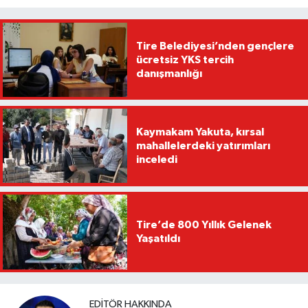
Tire Belediyesi’nden gençlere
ücretsiz YKS tercih
danışmanlığı
Kaymakam Yakuta, kırsal
mahallelerdeki yatırımları
inceledi
Tire’de 800 Yıllık Gelenek
Yaşatıldı
EDITÖR HAKKINDA