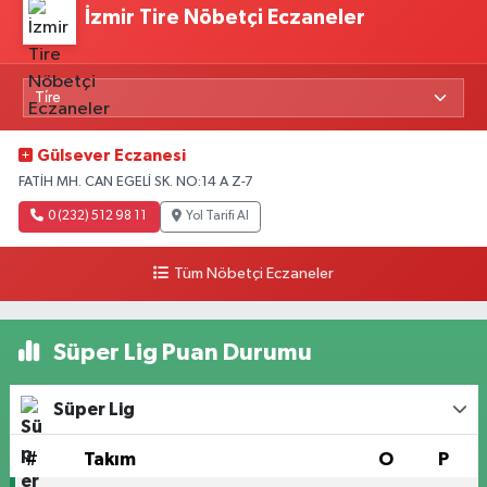
İzmir Tire Nöbetçi Eczaneler
Gülsever Eczanesi
FATİH MH. CAN EGELİ SK. NO:14 A Z-7
0 (232) 512 98 11
Yol Tarifi Al
Tüm Nöbetçi Eczaneler
Süper Lig Puan Durumu
Süper Lig
#
Takım
O
P