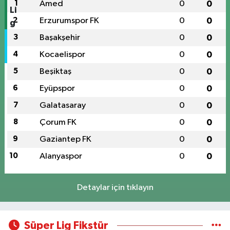
1
Amed
0
0
2
Erzurumspor FK
0
0
3
Başakşehir
0
0
4
Kocaelispor
0
0
5
Beşiktaş
0
0
6
Eyüpspor
0
0
7
Galatasaray
0
0
8
Çorum FK
0
0
9
Gaziantep FK
0
0
10
Alanyaspor
0
0
Detaylar için tıklayın
Süper Lig Fikstür