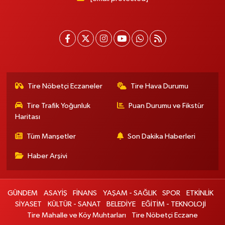
Tire Nöbetçi Eczaneler
Tire Hava Durumu
Tire Trafik Yoğunluk
Puan Durumu ve Fikstür
Haritası
Tüm Manşetler
Son Dakika Haberleri
Haber Arşivi
GÜNDEM
ASAYİŞ
FİNANS
YAŞAM - SAĞLIK
SPOR
ETKİNLİK
SİYASET
KÜLTÜR - SANAT
BELEDİYE
EĞİTİM - TEKNOLOJİ
Tire Mahalle ve Köy Muhtarları
Tire Nöbetçi Eczane