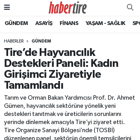
GÜNDEM
ASAYİŞ
FİNANS
YAŞAM - SAĞLIK
SP
Tire Nöbetçi Eczaneler
Tire Hava Durumu
HABERLER
GÜNDEM
Tire’de Hayvancılık
Tire Trafik Yoğunluk Haritası
Destekleri Paneli: Kadın
Süper Lig Puan Durumu ve Fikstür
Girişimci Ziyaretiyle
Tamamlandı
Tüm Manşetler
Tarım ve Orman Bakan Yardımcısı Prof. Dr. Ahmet
Son Dakika Haberleri
Gümen, hayvancılık sektörüne yönelik yeni
destekleri tanıtmak ve üreticilerin sorunlarını
Haber Arşivi
yerinde dinlemek amacıyla Tire’yi ziyaret etti.
Tire Organize Sanayi Bölgesi’nde (TOSBİ)
düzenlenen panel, sektörün önemli temsilcilerini