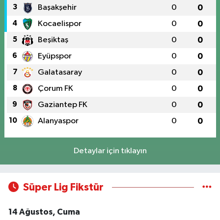
3
Başakşehir
0
0
4
Kocaelispor
0
0
5
Beşiktaş
0
0
6
Eyüpspor
0
0
7
Galatasaray
0
0
8
Çorum FK
0
0
9
Gaziantep FK
0
0
10
Alanyaspor
0
0
Detaylar için tıklayın
Süper Lig Fikstür
14 Ağustos, Cuma