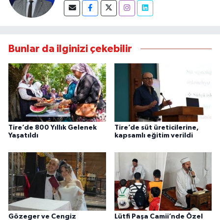
Bunlar da ilginizi çekebilir
Tire’de 800 Yıllık Gelenek
Tire’de süt üreticilerine,
Yaşatıldı
kapsamlı eğitim verildi
Gözeger ve Cengiz
Lütfi Paşa Camii’nde Özel