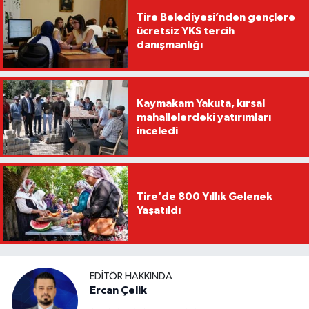
Tire Belediyesi’nden gençlere
ücretsiz YKS tercih
danışmanlığı
Kaymakam Yakuta, kırsal
mahallelerdeki yatırımları
inceledi
Tire’de 800 Yıllık Gelenek
Yaşatıldı
EDITÖR HAKKINDA
Ercan Çelik