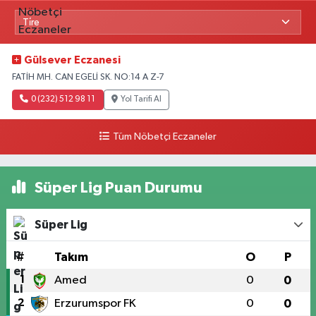
Gülsever Eczanesi
FATİH MH. CAN EGELİ SK. NO:14 A Z-7
0 (232) 512 98 11
Yol Tarifi Al
Tüm Nöbetçi Eczaneler
Süper Lig Puan Durumu
Süper Lig
#
Takım
O
P
1
Amed
0
0
2
Erzurumspor FK
0
0