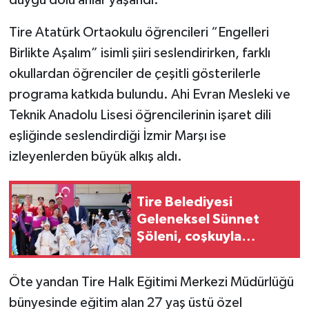
duygu dolu anlar yaşandı.
Tire Atatürk Ortaokulu öğrencileri “Engelleri
Birlikte Aşalım” isimli şiiri seslendirirken, farklı
okullardan öğrenciler de çeşitli gösterilerle
programa katkıda bulundu. Ahi Evran Mesleki ve
Teknik Anadolu Lisesi öğrencilerinin işaret dili
eşliğinde seslendirdiği İzmir Marşı ise
izleyenlerden büyük alkış aldı.
Tire Belediyesi
Geleneksel Sünnet
Şöleni, coşkuyla
gerçekleştirildi
Öte yandan Tire Halk Eğitimi Merkezi Müdürlüğü
bünyesinde eğitim alan 27 yaş üstü özel