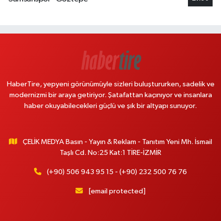
HaberTire, yepyeni görünümüyle sizleri buluştururken, sadelik ve
modernizmi bir araya getiriyor. Şatafattan kaçınıyor ve insanlara
haber okuyabilecekleri güçlü ve şık bir altyapı sunuyor.
ÇELİK MEDYA Basın - Yayın & Reklam - Tanıtım Yeni Mh. İsmail
Taşlı Cd. No:25 Kat:1 TİRE-İZMİR
(+90) 506 943 95 15 - (+90) 232 500 76 76
[email protected]