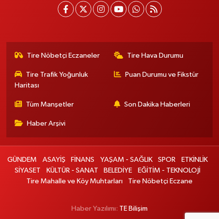
Tire Nöbetçi Eczaneler
Tire Hava Durumu
Tire Trafik Yoğunluk
Puan Durumu ve Fikstür
Haritası
Tüm Manşetler
Son Dakika Haberleri
Haber Arşivi
GÜNDEM
ASAYİŞ
FİNANS
YAŞAM - SAĞLIK
SPOR
ETKİNLİK
SİYASET
KÜLTÜR - SANAT
BELEDİYE
EĞİTİM - TEKNOLOJİ
Tire Mahalle ve Köy Muhtarları
Tire Nöbetçi Eczane
Haber Yazılımı:
TE Bilişim