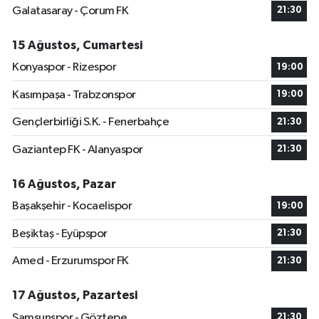
Galatasaray - Çorum FK
21:30
15 Ağustos, Cumartesi
Konyaspor - Rizespor
19:00
Kasımpaşa - Trabzonspor
19:00
Gençlerbirliği S.K. - Fenerbahçe
21:30
Gaziantep FK - Alanyaspor
21:30
16 Ağustos, Pazar
Başakşehir - Kocaelispor
19:00
Beşiktaş - Eyüpspor
21:30
Amed - Erzurumspor FK
21:30
17 Ağustos, Pazartesi
Samsunspor - Göztepe
21:30