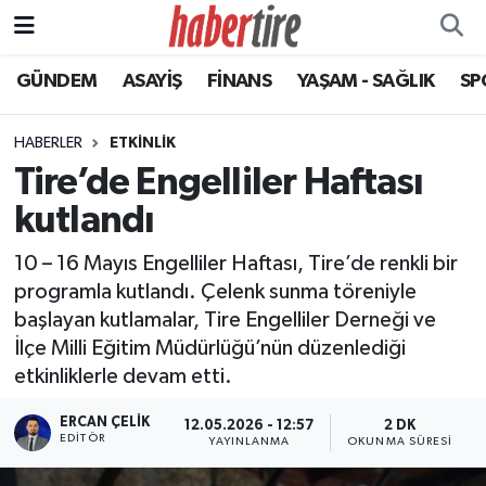
GÜNDEM
ASAYİŞ
FİNANS
YAŞAM - SAĞLIK
SP
Tire Nöbetçi Eczaneler
Tire Hava Durumu
HABERLER
ETKİNLİK
Tire’de Engelliler Haftası
Tire Trafik Yoğunluk Haritası
kutlandı
Süper Lig Puan Durumu ve Fikstür
10 – 16 Mayıs Engelliler Haftası, Tire’de renkli bir
programla kutlandı. Çelenk sunma töreniyle
Tüm Manşetler
başlayan kutlamalar, Tire Engelliler Derneği ve
İlçe Milli Eğitim Müdürlüğü’nün düzenlediği
Son Dakika Haberleri
etkinliklerle devam etti.
Haber Arşivi
ERCAN ÇELIK
12.05.2026 - 12:57
2 DK
EDITÖR
YAYINLANMA
OKUNMA SÜRESI