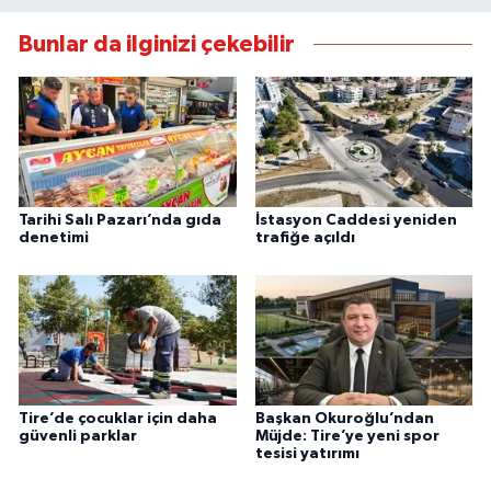
Bunlar da ilginizi çekebilir
Tarihi Salı Pazarı’nda gıda
İstasyon Caddesi yeniden
denetimi
trafiğe açıldı
Tire’de çocuklar için daha
Başkan Okuroğlu’ndan
güvenli parklar
Müjde: Tire’ye yeni spor
tesisi yatırımı