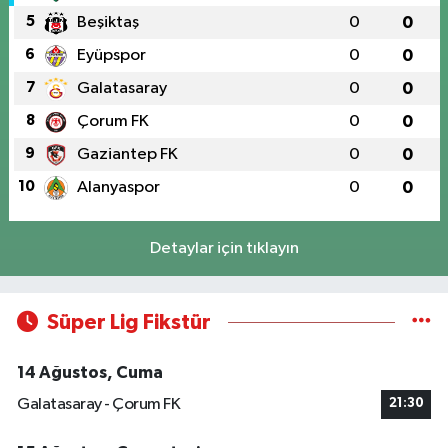
5
Beşiktaş
0
0
6
Eyüpspor
0
0
7
Galatasaray
0
0
8
Çorum FK
0
0
9
Gaziantep FK
0
0
10
Alanyaspor
0
0
Detaylar için tıklayın
Süper Lig Fikstür
14 Ağustos, Cuma
Galatasaray - Çorum FK
21:30