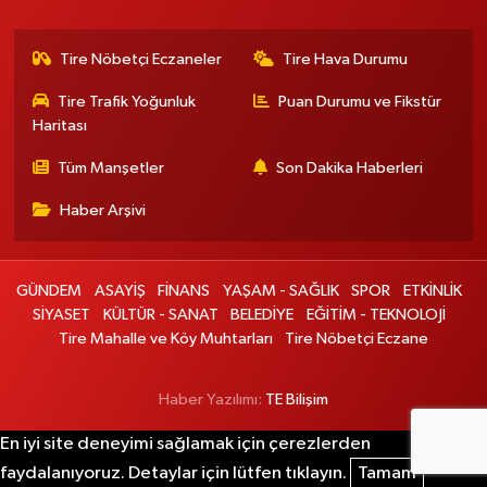
Tire Nöbetçi Eczaneler
Tire Hava Durumu
Tire Trafik Yoğunluk
Puan Durumu ve Fikstür
Haritası
Tüm Manşetler
Son Dakika Haberleri
Haber Arşivi
GÜNDEM
ASAYİŞ
FİNANS
YAŞAM - SAĞLIK
SPOR
ETKİNLİK
SİYASET
KÜLTÜR - SANAT
BELEDİYE
EĞİTİM - TEKNOLOJİ
Tire Mahalle ve Köy Muhtarları
Tire Nöbetçi Eczane
Haber Yazılımı:
TE Bilişim
En iyi site deneyimi sağlamak için çerezlerden
faydalanıyoruz. Detaylar için lütfen tıklayın.
Tamam