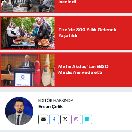
inceledi
Tire’de 800 Yıllık Gelenek
Yaşatıldı
Metin Akdaş’tan EBSO
Meclisi’ne veda etti
EDITÖR HAKKINDA
Ercan Çelik