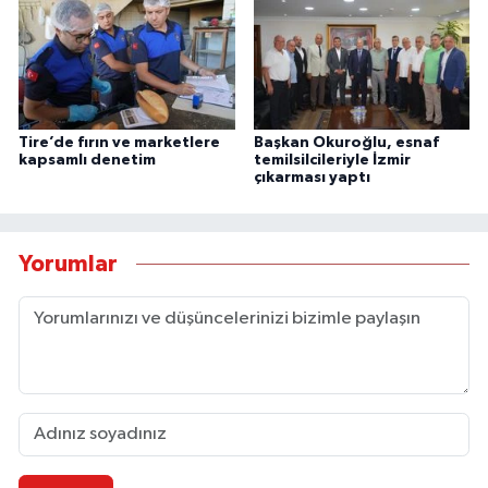
Tire’de fırın ve marketlere
Başkan Okuroğlu, esnaf
kapsamlı denetim
temilsilcileriyle İzmir
çıkarması yaptı
Yorumlar