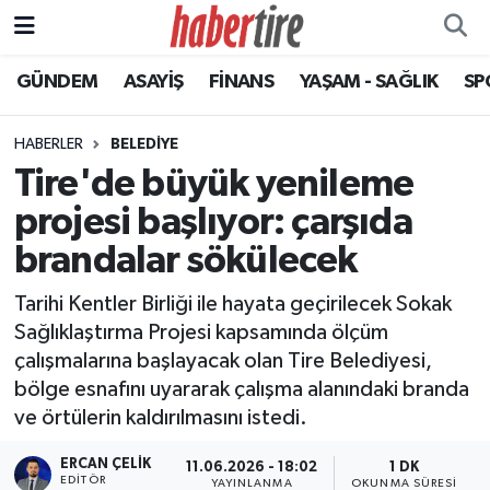
GÜNDEM
ASAYİŞ
FİNANS
YAŞAM - SAĞLIK
SP
Tire Nöbetçi Eczaneler
Tire Hava Durumu
HABERLER
BELEDİYE
Tire'de büyük yenileme
Tire Trafik Yoğunluk Haritası
projesi başlıyor: çarşıda
Süper Lig Puan Durumu ve Fikstür
brandalar sökülecek
Tarihi Kentler Birliği ile hayata geçirilecek Sokak
Tüm Manşetler
Sağlıklaştırma Projesi kapsamında ölçüm
çalışmalarına başlayacak olan Tire Belediyesi,
Son Dakika Haberleri
bölge esnafını uyararak çalışma alanındaki branda
ve örtülerin kaldırılmasını istedi.
Haber Arşivi
ERCAN ÇELIK
11.06.2026 - 18:02
1 DK
EDITÖR
YAYINLANMA
OKUNMA SÜRESI