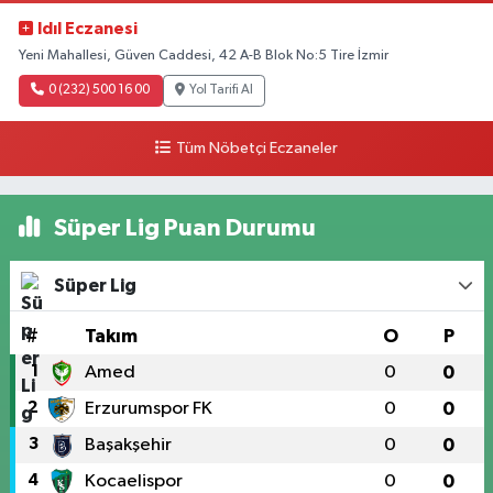
Idıl Eczanesi
Yeni Mahallesi, Güven Caddesi, 42 A-B Blok No:5 Tire İzmir
0 (232) 500 16 00
Yol Tarifi Al
Tüm Nöbetçi Eczaneler
Süper Lig Puan Durumu
Süper Lig
#
Takım
O
P
1
Amed
0
0
2
Erzurumspor FK
0
0
3
Başakşehir
0
0
4
Kocaelispor
0
0