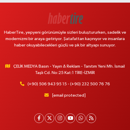
HaberTire, yepyeni görünümüyle sizleri buluştururken, sadelik ve
modernizmi bir araya getiriyor. Şatafattan kaçınıyor ve insanlara
haber okuyabilecekleri güçlü ve şık bir altyapı sunuyor.
ÇELİK MEDYA Basın - Yayın & Reklam - Tanıtım Yeni Mh. İsmail
Taşlı Cd. No:25 Kat:1 TİRE-İZMİR
(+90) 506 943 95 15 - (+90) 232 500 76 76
[email protected]