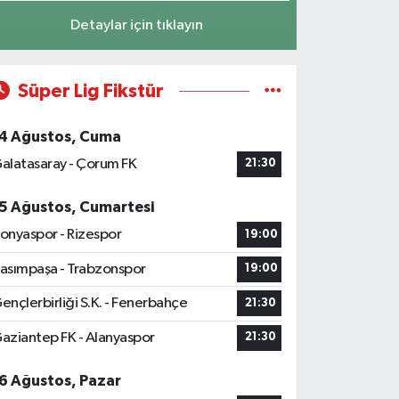
Detaylar için tıklayın
Süper Lig Fikstür
4 Ağustos, Cuma
alatasaray - Çorum FK
21:30
5 Ağustos, Cumartesi
onyaspor - Rizespor
19:00
asımpaşa - Trabzonspor
19:00
ençlerbirliği S.K. - Fenerbahçe
21:30
aziantep FK - Alanyaspor
21:30
6 Ağustos, Pazar