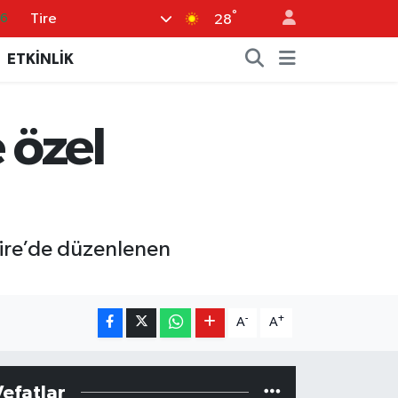
°
Tire
05
28
18
ETKİNLİK
22
39
 özel
0
66
Tire’de düzenlenen
-
+
A
A
Vefatlar