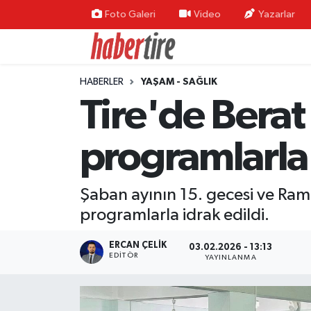
Foto Galeri
Video
Yazarlar
Tire Nöbetçi Eczaneler
HABERLER
YAŞAM - SAĞLIK
Tire Hava Durumu
Tire'de Berat
Tire Trafik Yoğunluk Haritası
programlarla 
Süper Lig Puan Durumu ve Fikstür
Şaban ayının 15. gecesi ve Ram
Tüm Manşetler
programlarla idrak edildi.
Son Dakika Haberleri
ERCAN ÇELIK
03.02.2026 - 13:13
EDITÖR
YAYINLANMA
Haber Arşivi