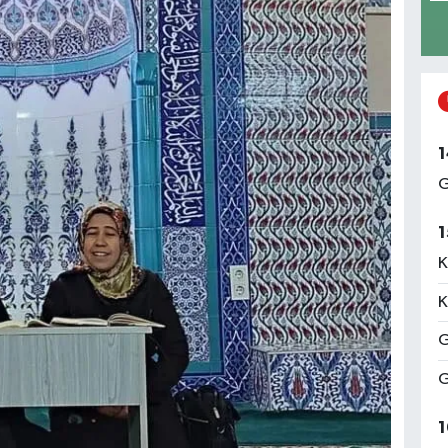
1
G
1
K
K
G
G
1