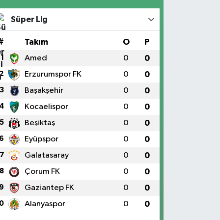
Süper Lig
#
Takım
O
P
1
Amed
0
0
2
Erzurumspor FK
0
0
3
Başakşehir
0
0
4
Kocaelispor
0
0
5
Beşiktaş
0
0
6
Eyüpspor
0
0
7
Galatasaray
0
0
8
Çorum FK
0
0
9
Gaziantep FK
0
0
0
Alanyaspor
0
0