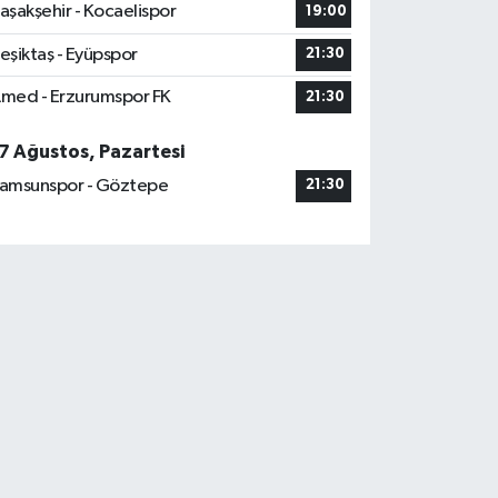
aşakşehir - Kocaelispor
19:00
eşiktaş - Eyüpspor
21:30
med - Erzurumspor FK
21:30
7 Ağustos, Pazartesi
amsunspor - Göztepe
21:30