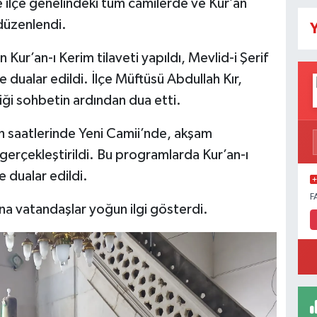
 ilçe genelindeki tüm camilerde ve Kur’an
 düzenlendi.
Y
 Kur’an-ı Kerim tilaveti yapıldı, Mevlid-i Şerif
e dualar edildi. İlçe Müftüsü Abdullah Kır,
ği sohbetin ardından dua etti.
h saatlerinde Yeni Camii’nde, akşam
 gerçekleştirildi. Bu programlarda Kur’an-ı
e dualar edildi.
F
a vatandaşlar yoğun ilgi gösterdi.