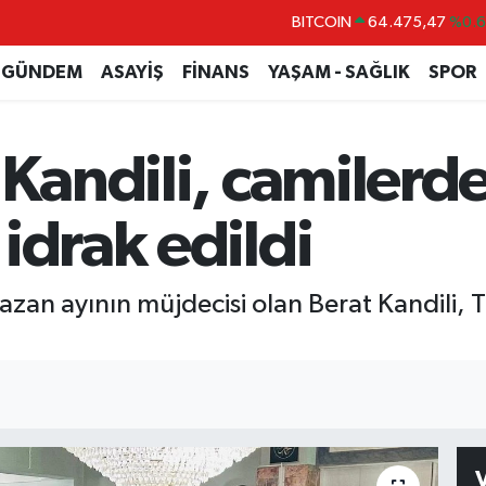
DOLAR
47,5971
%0.
EURO
55,1336
%0.
GÜNDEM
ASAYİŞ
FİNANS
YAŞAM - SAĞLIK
SPOR
STERLİN
64,2534
%0.
GRAM ALTIN
6518.23
%0.
 Kandili, camilerde
BİST100
13.703
%
BITCOIN
64.475,47
%0.
idrak edildi
azan ayının müjdecisi olan Berat Kandili, 