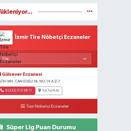
ükleniyor...
İzmir Tire Nöbetçi Eczaneler
Gülsever Eczanesi
ATİH MH. CAN EGELİ SK. NO:14 A Z-7
0 (232) 512 98 11
Yol Tarifi Al
Tüm Nöbetçi Eczaneler
Süper Lig Puan Durumu