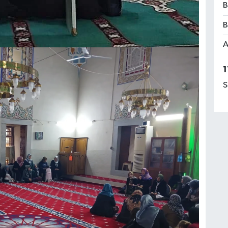
B
B
A
1
S