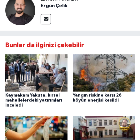
Ergün Çelik
Bunlar da ilginizi çekebilir
Kaymakam Yakuta, kırsal
Yangın riskine karşı 26
mahallelerdeki yatırımları
köyün enerjisi kesildi
inceledi