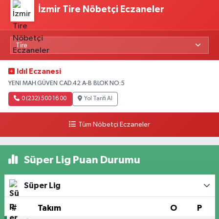
İzmir Tire Nöbetçi Eczaneler
Idıl Eczanesi
YENI MAH.GÜVEN CAD.42 A-B BLOK NO:5
0 (232) 500 16 00
Yol Tarifi Al
Tüm Nöbetçi Eczaneler
Süper Lig Puan Durumu
Süper Lig
#
Takım
O
P