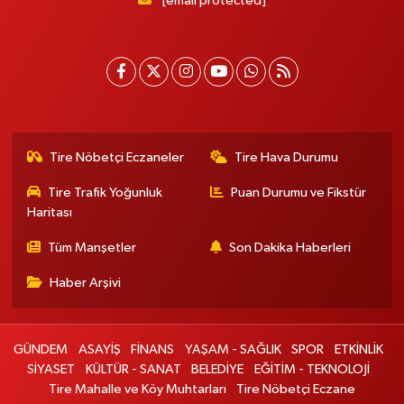
[email protected]
Tire Nöbetçi Eczaneler
Tire Hava Durumu
Tire Trafik Yoğunluk
Puan Durumu ve Fikstür
Haritası
Tüm Manşetler
Son Dakika Haberleri
Haber Arşivi
GÜNDEM
ASAYİŞ
FİNANS
YAŞAM - SAĞLIK
SPOR
ETKİNLİK
SİYASET
KÜLTÜR - SANAT
BELEDİYE
EĞİTİM - TEKNOLOJİ
Tire Mahalle ve Köy Muhtarları
Tire Nöbetçi Eczane