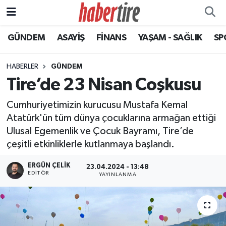
GÜNDEM
ASAYİŞ
FİNANS
YAŞAM - SAĞLIK
SP
Tire Nöbetçi Eczaneler
Tire Hava Durumu
HABERLER
GÜNDEM
Tire’de 23 Nisan Coşkusu
Tire Trafik Yoğunluk Haritası
Cumhuriyetimizin kurucusu Mustafa Kemal
Süper Lig Puan Durumu ve Fikstür
Atatürk'ün tüm dünya çocuklarına armağan ettiği
Ulusal Egemenlik ve Çocuk Bayramı, Tire’de
Tüm Manşetler
çeşitli etkinliklerle kutlanmaya başlandı.
Son Dakika Haberleri
ERGÜN ÇELIK
23.04.2024 - 13:48
EDITÖR
YAYINLANMA
Haber Arşivi