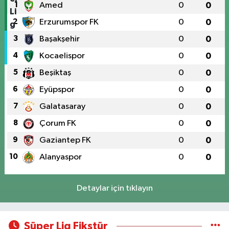
1
Amed
0
0
2
Erzurumspor FK
0
0
3
Başakşehir
0
0
4
Kocaelispor
0
0
5
Beşiktaş
0
0
6
Eyüpspor
0
0
7
Galatasaray
0
0
8
Çorum FK
0
0
9
Gaziantep FK
0
0
10
Alanyaspor
0
0
Detaylar için tıklayın
Süper Lig Fikstür