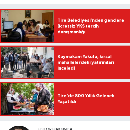
Tire Belediyesi’nden gençlere
ücretsiz YKS tercih
danışmanlığı
Kaymakam Yakuta, kırsal
mahallelerdeki yatırımları
inceledi
Tire’de 800 Yıllık Gelenek
Yaşatıldı
EDITÖR HAKKINDA