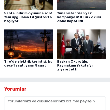
Sahte indirim oyununa son!
Yunanistan'dan yaz
Yeni uygulama 1 Ağustos'ta
kampanyası! 8 Türk okulu
başlıyor
daha kapatıldı
Tire’de elektrik kesintisi: bu
Başkan Okuroğlu,
gece 1 saat, yarın 8 saat
Kaymakam Yakuta’yı
ziyaret etti
Yorumlar