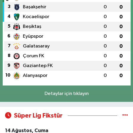
3
Başakşehir
0
0
4
Kocaelispor
0
0
5
Beşiktaş
0
0
6
Eyüpspor
0
0
7
Galatasaray
0
0
8
Çorum FK
0
0
9
Gaziantep FK
0
0
10
Alanyaspor
0
0
Detaylar için tıklayın
Süper Lig Fikstür
14 Ağustos, Cuma