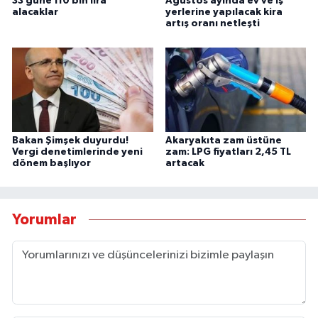
33 güne 110 bin lira
Ağustos ayında ev ve iş
alacaklar
yerlerine yapılacak kira
artış oranı netleşti
Bakan Şimşek duyurdu!
Akaryakıta zam üstüne
Vergi denetimlerinde yeni
zam: LPG fiyatları 2,45 TL
dönem başlıyor
artacak
Yorumlar