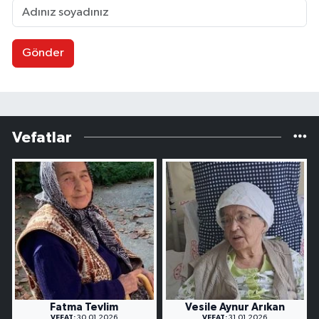
Gönder
Vefatlar
Fatma Tevlim
Vesile Aynur Arıkan
VEFAT:
30.01.2026
VEFAT:
31.01.2026