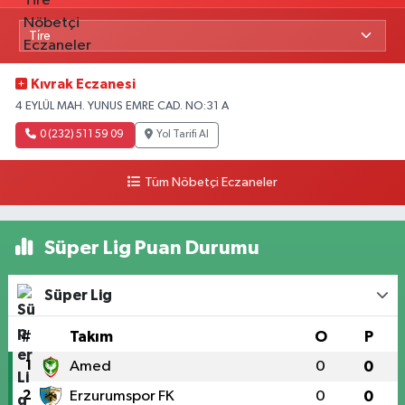
Kıvrak Eczanesi
4 EYLÜL MAH. YUNUS EMRE CAD. NO:31 A
0 (232) 511 59 09
Yol Tarifi Al
Tüm Nöbetçi Eczaneler
Süper Lig Puan Durumu
Süper Lig
#
Takım
O
P
1
Amed
0
0
2
Erzurumspor FK
0
0