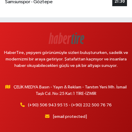
Samsunspor - Göztepe
21:30
HaberTire, yepyeni görünümüyle sizleri buluştururken, sadelik ve
modernizmi bir araya getiriyor. Şatafattan kaçınıyor ve insanlara
haber okuyabilecekleri güçlü ve şık bir altyapı sunuyor.
ÇELİK MEDYA Basın - Yayın & Reklam - Tanıtım Yeni Mh. İsmail
Taşlı Cd. No:25 Kat:1 TİRE-İZMİR
(+90) 506 943 95 15 - (+90) 232 500 76 76
[email protected]