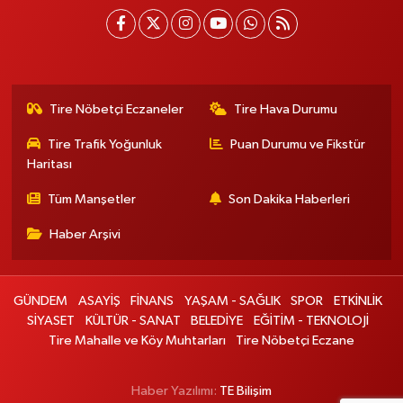
Tire Nöbetçi Eczaneler
Tire Hava Durumu
Tire Trafik Yoğunluk
Puan Durumu ve Fikstür
Haritası
Tüm Manşetler
Son Dakika Haberleri
Haber Arşivi
GÜNDEM
ASAYİŞ
FİNANS
YAŞAM - SAĞLIK
SPOR
ETKİNLİK
SİYASET
KÜLTÜR - SANAT
BELEDİYE
EĞİTİM - TEKNOLOJİ
Tire Mahalle ve Köy Muhtarları
Tire Nöbetçi Eczane
Haber Yazılımı:
TE Bilişim