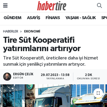
GÜNDEM
ASAYİŞ
FİNANS
YAŞAM - SAĞLIK
SP
Tire Nöbetçi Eczaneler
Tire Hava Durumu
HABERLER
EKONOMİ
Tire Süt Kooperatifi
Tire Trafik Yoğunluk Haritası
yatırımlarını artırıyor
Süper Lig Puan Durumu ve Fikstür
Tire Süt Kooperatifi, üreticilere daha iyi hizmet
sunmak için yenilikçi yatırımlarını artırıyor.
Tüm Manşetler
ERGÜN ÇELIK
29.07.2023 - 13:58
2 DK
EDITÖR
Son Dakika Haberleri
YAYINLANMA
OKUNMA SÜRESI
Haber Arşivi