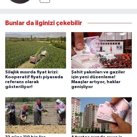
Bunlar da ilginizi çekebilir
Silajlık mısırda fiyat krizi:
Şehit yakınları ve gaziler
Kooperatif fiyatı piyasada
için yeni düzenleme!
referans olarak
Maaşlar artıyor, haklar
gösteriliyor!
genişliyor