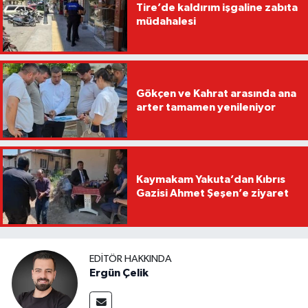
Tire’de kaldırım işgaline zabıta
müdahalesi
Gökçen ve Kahrat arasında ana
arter tamamen yenileniyor
Kaymakam Yakuta’dan Kıbrıs
Gazisi Ahmet Şeşen’e ziyaret
EDITÖR HAKKINDA
Ergün Çelik