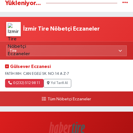
Yükleniyor...
İzmir Tire Nöbetçi Eczaneler
Gülsever Eczanesi
FATİH MH. CAN EGELİ SK. NO:14 A Z-7
0 (232) 512 98 11
Yol Tarifi Al
Tüm Nöbetçi Eczaneler