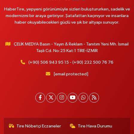
HaberTire, yepyeni görünümüyle sizleri buluştururken, sadelik ve
modernizmi bir araya getiriyor. Şatafattan kaçınıyor ve insanlara
haber okuyabilecekleri güçlü ve şık bir altyapı sunuyor.
ÇELİK MEDYA Basın - Yayın & Reklam - Tanıtım Yeni Mh. İsmail
Taşlı Cd. No:25 Kat:1 TİRE-İZMİR
(+90) 506 943 95 15 - (+90) 232 500 76 76
[email protected]
Tire Nöbetçi Eczaneler
Tire Hava Durumu