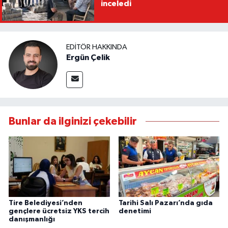
inceledi
EDITÖR HAKKINDA
Ergün Çelik
Bunlar da ilginizi çekebilir
Tire Belediyesi’nden
Tarihi Salı Pazarı’nda gıda
gençlere ücretsiz YKS tercih
denetimi
danışmanlığı