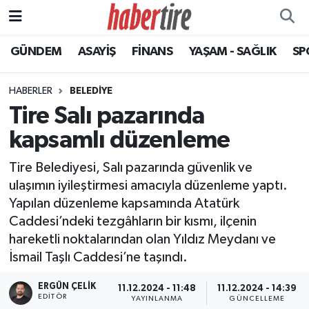
GÜNDEM
ASAYİŞ
FİNANS
YAŞAM - SAĞLIK
SP
Tire Nöbetçi Eczaneler
Tire Hava Durumu
HABERLER
BELEDİYE
Tire Salı pazarında
Tire Trafik Yoğunluk Haritası
kapsamlı düzenleme
Süper Lig Puan Durumu ve Fikstür
Tire Belediyesi, Salı pazarında güvenlik ve
ulaşımın iyileştirmesi amacıyla düzenleme yaptı.
Tüm Manşetler
Yapılan düzenleme kapsamında Atatürk
Caddesi’ndeki tezgâhların bir kısmı, ilçenin
Son Dakika Haberleri
hareketli noktalarından olan Yıldız Meydanı ve
İsmail Taşlı Caddesi’ne taşındı.
Haber Arşivi
ERGÜN ÇELIK
11.12.2024 - 11:48
11.12.2024 - 14:39
EDITÖR
YAYINLANMA
GÜNCELLEME