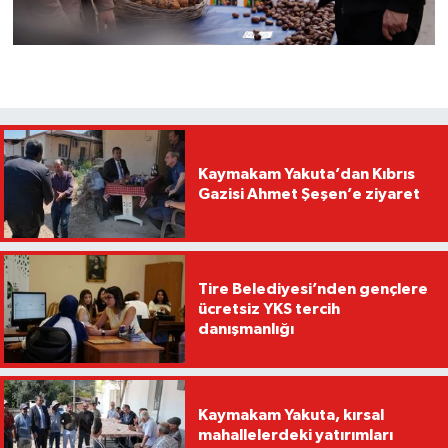
Kaymakam Yakuta’dan Kıbrıs
Gazisi Ahmet Şeşen’e ziyaret
Tire Belediyesi’nden gençlere
ücretsiz YKS tercih
danışmanlığı
Kaymakam Yakuta, kırsal
mahallelerdeki yatırımları