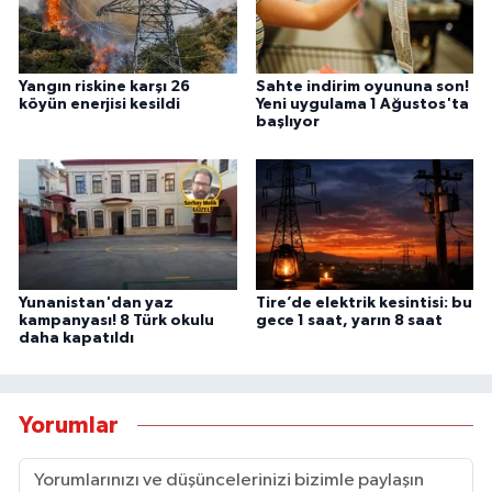
Yangın riskine karşı 26
Sahte indirim oyununa son!
köyün enerjisi kesildi
Yeni uygulama 1 Ağustos'ta
başlıyor
Yunanistan'dan yaz
Tire’de elektrik kesintisi: bu
kampanyası! 8 Türk okulu
gece 1 saat, yarın 8 saat
daha kapatıldı
Yorumlar