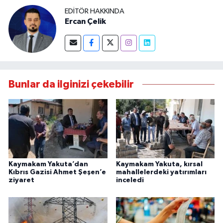
EDITÖR HAKKINDA
Ercan Çelik
Bunlar da ilginizi çekebilir
Kaymakam Yakuta’dan
Kaymakam Yakuta, kırsal
Kıbrıs Gazisi Ahmet Şeşen’e
mahallelerdeki yatırımları
ziyaret
inceledi