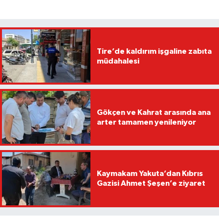
Tire’de kaldırım işgaline zabıta
müdahalesi
Gökçen ve Kahrat arasında ana
arter tamamen yenileniyor
Kaymakam Yakuta’dan Kıbrıs
Gazisi Ahmet Şeşen’e ziyaret