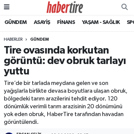
GÜNDEM
ASAYİŞ
FİNANS
YAŞAM - SAĞLIK
SP
Tire Nöbetçi Eczaneler
Tire Hava Durumu
HABERLER
GÜNDEM
Tire ovasında korkutan
Tire Trafik Yoğunluk Haritası
görüntü: dev obruk tarlayı
Süper Lig Puan Durumu ve Fikstür
yuttu
Tire’de bir tarlada meydana gelen ve son
Tüm Manşetler
yağışlarla birlikte devasa boyutlara ulaşan obruk,
bölgedeki tarım arazilerini tehdit ediyor. 120
Son Dakika Haberleri
dönümlük verimli tarım arazisinin 20 dönümünü
yok eden obruk, HaberTire tarafından havadan
Haber Arşivi
görüntülendi.