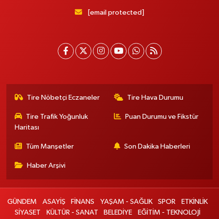
[email protected]
Tire Nöbetçi Eczaneler
Tire Hava Durumu
Tire Trafik Yoğunluk
Puan Durumu ve Fikstür
Haritası
Tüm Manşetler
Son Dakika Haberleri
Haber Arşivi
GÜNDEM
ASAYİŞ
FİNANS
YAŞAM - SAĞLIK
SPOR
ETKİNLİK
SİYASET
KÜLTÜR - SANAT
BELEDİYE
EĞİTİM - TEKNOLOJİ