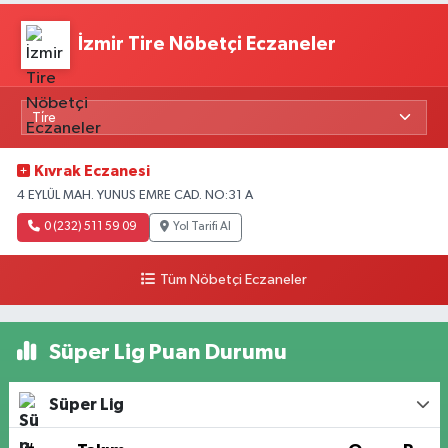
İzmir Tire Nöbetçi Eczaneler
Kıvrak Eczanesi
4 EYLÜL MAH. YUNUS EMRE CAD. NO:31 A
0 (232) 511 59 09
Yol Tarifi Al
Tüm Nöbetçi Eczaneler
Süper Lig Puan Durumu
Süper Lig