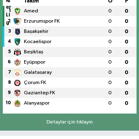
#
Takım
O
P
1
Amed
0
0
2
Erzurumspor FK
0
0
3
Başakşehir
0
0
4
Kocaelispor
0
0
5
Beşiktaş
0
0
6
Eyüpspor
0
0
7
Galatasaray
0
0
8
Çorum FK
0
0
9
Gaziantep FK
0
0
10
Alanyaspor
0
0
Detaylar için tıklayın