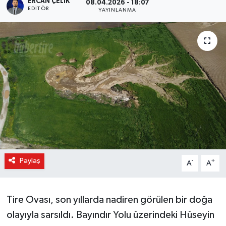
ERCAN ÇELIK
08.04.2026 - 18:07
EDITÖR
YAYINLANMA
Paylaş
-
+
A
A
Tire Ovası, son yıllarda nadiren görülen bir doğa
olayıyla sarsıldı. Bayındır Yolu üzerindeki Hüseyin