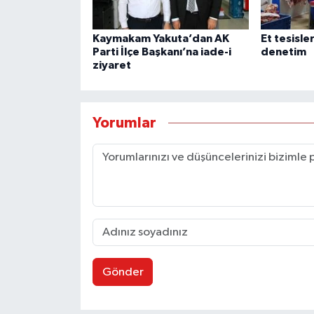
Kaymakam Yakuta’dan AK
Et tesisle
Parti İlçe Başkanı’na iade-i
denetim
ziyaret
Yorumlar
Gönder