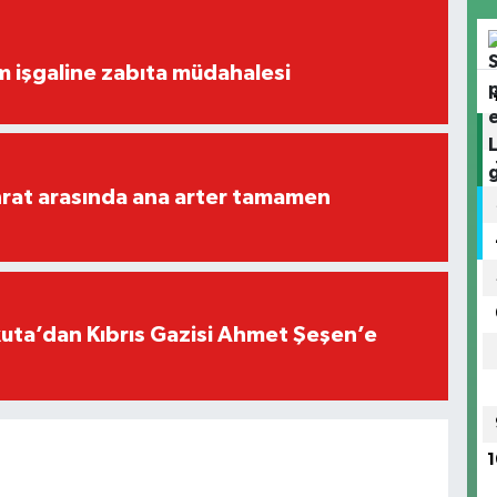
ım işgaline zabıta müdahalesi
rat arasında ana arter tamamen
ta’dan Kıbrıs Gazisi Ahmet Şeşen’e
1