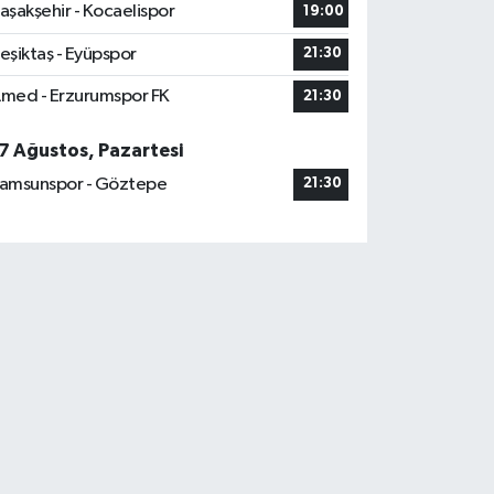
aşakşehir - Kocaelispor
19:00
eşiktaş - Eyüpspor
21:30
med - Erzurumspor FK
21:30
7 Ağustos, Pazartesi
amsunspor - Göztepe
21:30