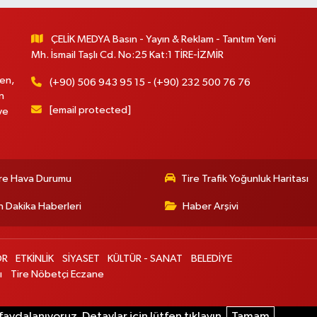
ÇELİK MEDYA Basın - Yayın & Reklam - Tanıtım Yeni
Mh. İsmail Taşlı Cd. No:25 Kat:1 TİRE-İZMİR
en,
(+90) 506 943 95 15 - (+90) 232 500 76 76
n
[email protected]
ve
re Hava Durumu
Tire Trafik Yoğunluk Haritası
 Dakika Haberleri
Haber Arşivi
OR
ETKİNLİK
SİYASET
KÜLTÜR - SANAT
BELEDİYE
ı
Tire Nöbetçi Eczane
aydalanıyoruz. Detaylar için lütfen tıklayın.
Tamam