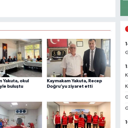
1
G
1
K
Yakuta, okul
Kaymakam Yakuta, Recep
yle buluştu
Doğru’yu ziyaret etti
K
G
G
1