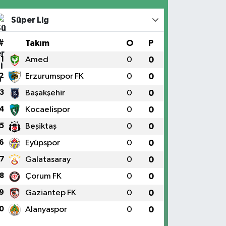
Süper Lig
#
Takım
O
P
1
Amed
0
0
2
Erzurumspor FK
0
0
3
Başakşehir
0
0
4
Kocaelispor
0
0
5
Beşiktaş
0
0
6
Eyüpspor
0
0
7
Galatasaray
0
0
8
Çorum FK
0
0
9
Gaziantep FK
0
0
0
Alanyaspor
0
0