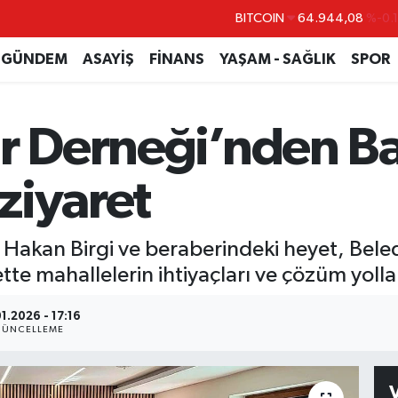
BITCOIN
64.944,08
%-0.
DOLAR
47,7436
%0.
GÜNDEM
ASAYİŞ
FİNANS
YAŞAM - SAĞLIK
SPOR
EURO
55,2510
%0.
STERLİN
64,4811
%0.
ar Derneği’nden B
GRAM ALTIN
6660.55
%0.
BİST100
13.779
%-
ziyaret
 Hakan Birgi ve beraberindeki heyet, Bele
ette mahallelerin ihtiyaçları ve çözüm yoll
1.2026 - 17:16
ÜNCELLEME