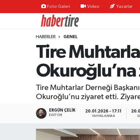
Foto Galeri
Video
Yazarlar
Tire Nöbetçi Eczaneler
HABERLER
GENEL
Tire Hava Durumu
Tire Muhtarl
Tire Trafik Yoğunluk Haritası
Okuroğlu’na 
Süper Lig Puan Durumu ve Fikstür
Tire Muhtarlar Derneği Başkanı
Tüm Manşetler
Okuroğlu’nu ziyaret etti. Ziyar
Son Dakika Haberleri
ERGÜN ÇELIK
20.01.2026 - 17:11
20.0
EDITÖR
YAYINLANMA
G
Haber Arşivi