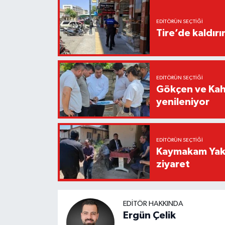
EDITÖRÜN SEÇTIĞI
Tire’de kaldır
EDITÖRÜN SEÇTIĞI
Gökçen ve Kah
yenileniyor
EDITÖRÜN SEÇTIĞI
Kaymakam Yaku
ziyaret
EDITÖR HAKKINDA
Ergün Çelik