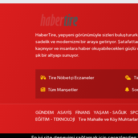
HaberTire, yepyeni görünümüyle sizleri buluştururk
sadelik ve modernizmi bir araya getiriyor. Şatafatta
kaçınıyor ve insanlara haber okuyabilecekleri güçlü 
şık bir altyapı sunuyor.
Tire Nöbetçi Eczaneler
Ti
Tüm Manşetler
Son
GÜNDEM
ASAYİŞ
FİNANS
YAŞAM - SAĞLIK
SP
EĞİTİM - TEKNOLOJİ
Tire Mahalle ve Köy Muhtarlar
En iyi site deneyimi sağlamak için çerezlerden f