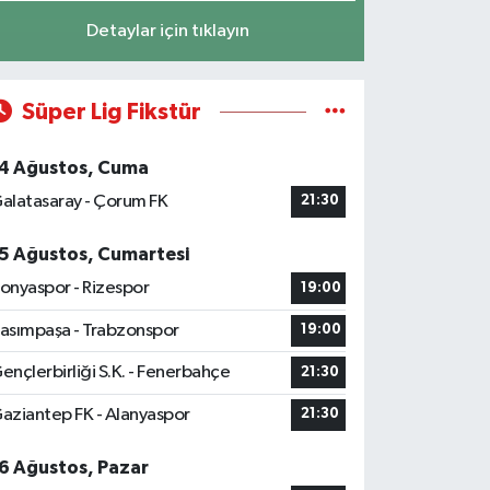
Detaylar için tıklayın
Süper Lig Fikstür
4 Ağustos, Cuma
alatasaray - Çorum FK
21:30
5 Ağustos, Cumartesi
onyaspor - Rizespor
19:00
asımpaşa - Trabzonspor
19:00
ençlerbirliği S.K. - Fenerbahçe
21:30
aziantep FK - Alanyaspor
21:30
6 Ağustos, Pazar