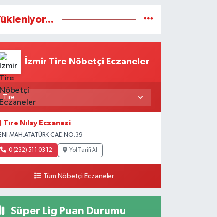
ükleniyor...
İzmir Tire Nöbetçi Eczaneler
Tıre Nılay Eczanesi
ENI MAH.ATATÜRK CAD.NO:39
0 (232) 511 03 12
Yol Tarifi Al
Tüm Nöbetçi Eczaneler
Süper Lig Puan Durumu