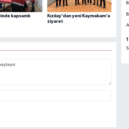
B
B
rinde kapsamlı
Kızılay’dan yeni Kaymakam’a
ziyaret
A
1
S