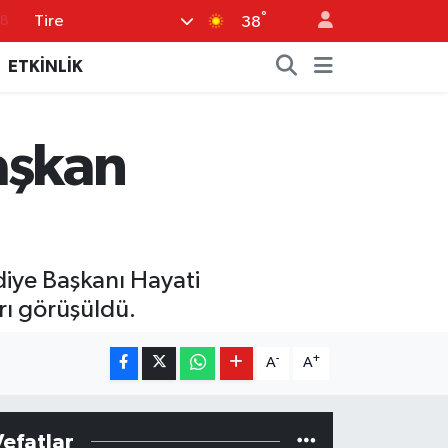
°
Tire
18
38
18
ETKİNLİK
32
38
aşkan
03
14
diye Başkanı Hayati
arı görüşüldü.
-
+
A
A
Vefatlar