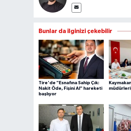
Bunlar da ilginizi çekebilir
Tire'de "Esnafına Sahip Çık:
Kaymakam 
Nakit Öde, Fişini Al" hareketi
müdürleri
başlıyor