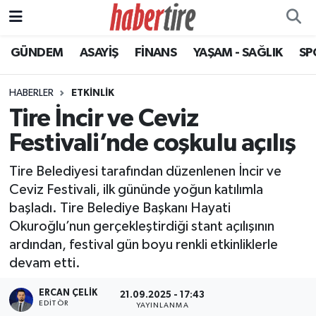
GÜNDEM
ASAYİŞ
FİNANS
YAŞAM - SAĞLIK
SP
Tire Nöbetçi Eczaneler
Tire Hava Durumu
HABERLER
ETKİNLİK
Tire İncir ve Ceviz
Tire Trafik Yoğunluk Haritası
Festivali’nde coşkulu açılış
Süper Lig Puan Durumu ve Fikstür
Tire Belediyesi tarafından düzenlenen İncir ve
Ceviz Festivali, ilk gününde yoğun katılımla
Tüm Manşetler
başladı. Tire Belediye Başkanı Hayati
Okuroğlu’nun gerçekleştirdiği stant açılışının
Son Dakika Haberleri
ardından, festival gün boyu renkli etkinliklerle
devam etti.
Haber Arşivi
ERCAN ÇELIK
21.09.2025 - 17:43
EDITÖR
YAYINLANMA