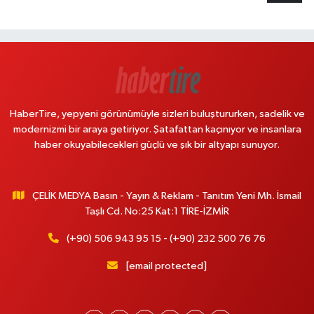
HaberTire, yepyeni görünümüyle sizleri buluştururken, sadelik ve
modernizmi bir araya getiriyor. Şatafattan kaçınıyor ve insanlara
haber okuyabilecekleri güçlü ve şık bir altyapı sunuyor.
ÇELİK MEDYA Basın - Yayın & Reklam - Tanıtım Yeni Mh. İsmail
Taşlı Cd. No:25 Kat:1 TİRE-İZMİR
(+90) 506 943 95 15 - (+90) 232 500 76 76
[email protected]