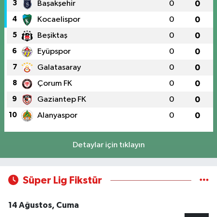
3
Başakşehir
0
0
4
Kocaelispor
0
0
5
Beşiktaş
0
0
6
Eyüpspor
0
0
7
Galatasaray
0
0
8
Çorum FK
0
0
9
Gaziantep FK
0
0
10
Alanyaspor
0
0
Detaylar için tıklayın
Süper Lig Fikstür
14 Ağustos, Cuma