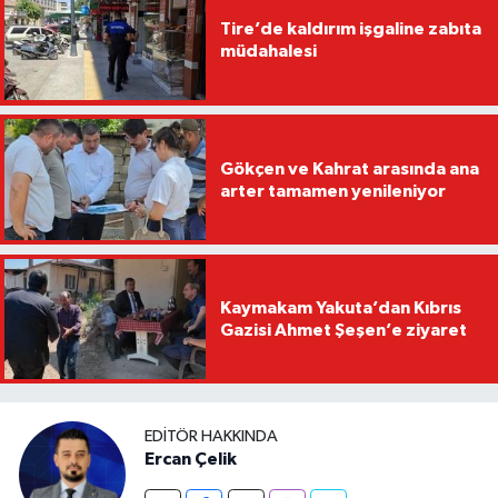
Tire’de kaldırım işgaline zabıta
müdahalesi
Gökçen ve Kahrat arasında ana
arter tamamen yenileniyor
Kaymakam Yakuta’dan Kıbrıs
Gazisi Ahmet Şeşen’e ziyaret
EDITÖR HAKKINDA
Ercan Çelik