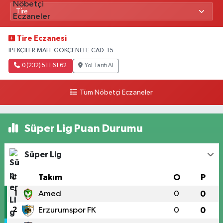
Tire Eczanesi
IPEKÇILER MAH. GÖKÇENEFE CAD. 15
0 (232) 511 61 62
Yol Tarifi Al
Tüm Nöbetçi Eczaneler
Süper Lig Puan Durumu
Süper Lig
#
Takım
O
P
1
Amed
0
0
2
Erzurumspor FK
0
0