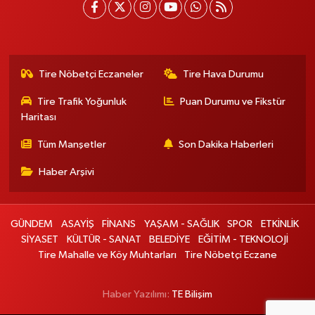
Tire Nöbetçi Eczaneler
Tire Hava Durumu
Tire Trafik Yoğunluk
Puan Durumu ve Fikstür
Haritası
Tüm Manşetler
Son Dakika Haberleri
Haber Arşivi
GÜNDEM
ASAYİŞ
FİNANS
YAŞAM - SAĞLIK
SPOR
ETKİNLİK
SİYASET
KÜLTÜR - SANAT
BELEDİYE
EĞİTİM - TEKNOLOJİ
Tire Mahalle ve Köy Muhtarları
Tire Nöbetçi Eczane
Haber Yazılımı:
TE Bilişim