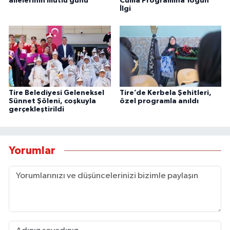
ailelerinin mutlu günü
Cuma Programına Yoğun
İlgi
Tire Belediyesi Geleneksel
Tire’de Kerbela Şehitleri,
Sünnet Şöleni, coşkuyla
özel programla anıldı
gerçekleştirildi
Yorumlar