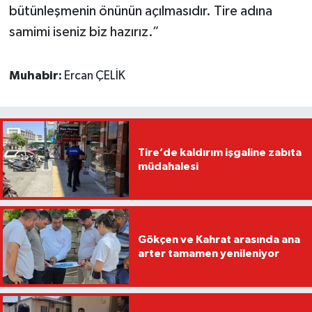
bütünleşmenin önünün açılmasıdır. Tire adına
samimi iseniz biz hazırız.”
Muhabir:
Ercan ÇELİK
Tire’de kaldırım işgaline zabıta
müdahalesi
Gökçen ve Kahrat arasında ana
arter tamamen yenileniyor