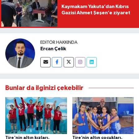
Kaymakam Yakuta’dan Kıbrıs
Gazisi Ahmet Şeşen’e ziyaret
EDITÖR HAKKINDA
Ercan Çelik
Bunlar da ilginizi çekebilir
Tire'nin altın kızları,
Tire’nin altın çocukları,