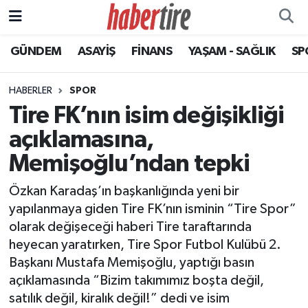
GÜNDEM
ASAYİŞ
FİNANS
YAŞAM - SAĞLIK
SP
Tire Nöbetçi Eczaneler
Tire Hava Durumu
HABERLER
SPOR
Tire FK’nın isim değişikliği
Tire Trafik Yoğunluk Haritası
açıklamasına,
Süper Lig Puan Durumu ve Fikstür
Memişoğlu’ndan tepki
Özkan Karadaş’ın başkanlığında yeni bir
Tüm Manşetler
yapılanmaya giden Tire FK’nın isminin “Tire Spor”
olarak değişeceği haberi Tire taraftarında
Son Dakika Haberleri
heyecan yaratırken, Tire Spor Futbol Kulübü 2.
Başkanı Mustafa Memişoğlu, yaptığı basın
Haber Arşivi
açıklamasında “Bizim takımımız boşta değil,
satılık değil, kiralık değil!” dedi ve isim