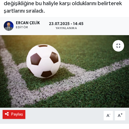
değişikliğine bu haliyle karşı olduklarını belirterek
şartlarını sıraladı.
ERCAN ÇELIK
23.07.2025 - 14:45
EDITÖR
YAYINLANMA
Paylaş
-
+
A
A