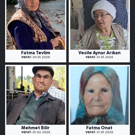
Fatma Tevlim
Vesile Aynur Arıkan
VEFAT:
30.01.2026
VEFAT:
31.01.2026
Mehmet Bilir
Fatma Onat
VEFAT:
01.02.2026
VEFAT:
31.01.2026