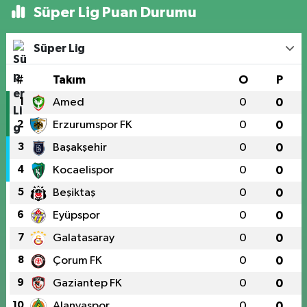
Süper Lig Puan Durumu
Süper Lig
#
Takım
O
P
1
Amed
0
0
2
Erzurumspor FK
0
0
3
Başakşehir
0
0
4
Kocaelispor
0
0
5
Beşiktaş
0
0
6
Eyüpspor
0
0
7
Galatasaray
0
0
8
Çorum FK
0
0
9
Gaziantep FK
0
0
10
Alanyaspor
0
0