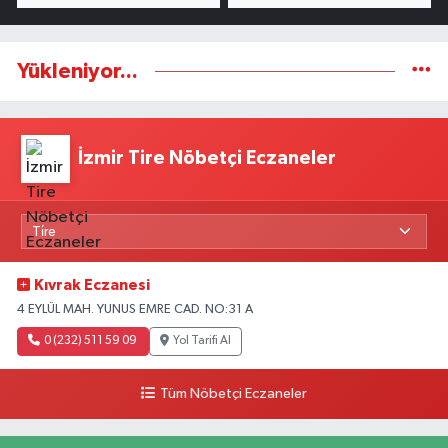
Yükleniyor...
İzmir Tire Nöbetçi Eczaneler
Kıvrak Eczanesi
4 EYLÜL MAH. YUNUS EMRE CAD. NO:31 A
0 (232) 511 59 09
Yol Tarifi Al
Tüm Nöbetçi Eczaneler