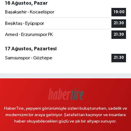
16 Ağustos, Pazar
Başakşehir - Kocaelispor
19:00
Beşiktaş - Eyüpspor
21:30
Amed - Erzurumspor FK
21:30
17 Ağustos, Pazartesi
Samsunspor - Göztepe
21:30
HaberTire, yepyeni görünümüyle sizleri buluştururken, sadelik ve
modernizmi bir araya getiriyor. Şatafattan kaçınıyor ve insanlara
haber okuyabilecekleri güçlü ve şık bir altyapı sunuyor.