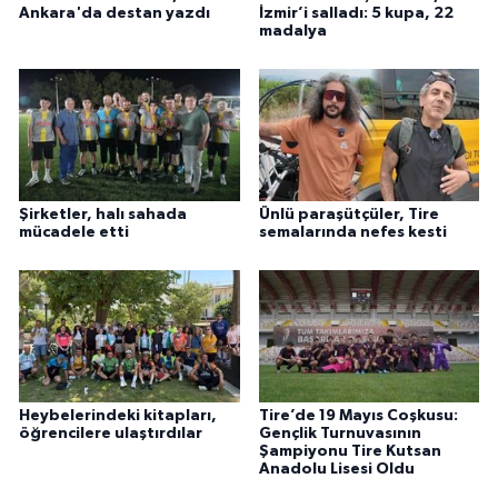
Ankara'da destan yazdı
İzmir’i salladı: 5 kupa, 22
madalya
Şirketler, halı sahada
Ünlü paraşütçüler, Tire
mücadele etti
semalarında nefes kesti
Heybelerindeki kitapları,
Tire’de 19 Mayıs Coşkusu:
öğrencilere ulaştırdılar
Gençlik Turnuvasının
Şampiyonu Tire Kutsan
Anadolu Lisesi Oldu