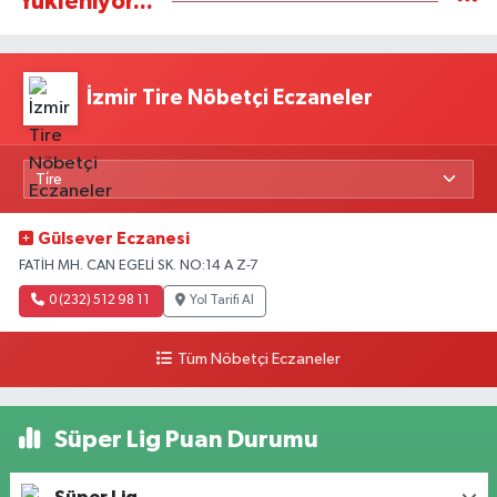
Yükleniyor...
İzmir Tire Nöbetçi Eczaneler
Gülsever Eczanesi
FATİH MH. CAN EGELİ SK. NO:14 A Z-7
0 (232) 512 98 11
Yol Tarifi Al
Tüm Nöbetçi Eczaneler
Süper Lig Puan Durumu