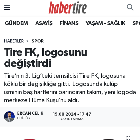
GÜNDEM
ASAYİŞ
FİNANS
YAŞAM - SAĞLIK
SP
Tire Nöbetçi Eczaneler
Tire Hava Durumu
HABERLER
SPOR
Tire FK, logosunu
Tire Trafik Yoğunluk Haritası
değiştirdi
Süper Lig Puan Durumu ve Fikstür
Tire’nin 3. Lig’teki temsilcisi Tire FK, logosuna
köklü bir değişikliğe gitti. Logosunda kulüp
Tüm Manşetler
isminin baş harflerini barındıran takım, yeni logoda
merkeze Hüma Kuşu’nu aldı.
Son Dakika Haberleri
ERCAN ÇELIK
15.08.2024 - 17:47
Haber Arşivi
EDITÖR
YAYINLANMA