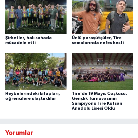
Şirketler, halı sahada
Ünlü paraşütçüler, Tire
mücadele etti
semalarında nefes kesti
Heybelerindeki kitapları,
Tire’de 19 Mayıs Coşkusu:
öğrencilere ulaştırdılar
Gençlik Turnuvasının
Şampiyonu Tire Kutsan
Anadolu Lisesi Oldu
Yorumlar