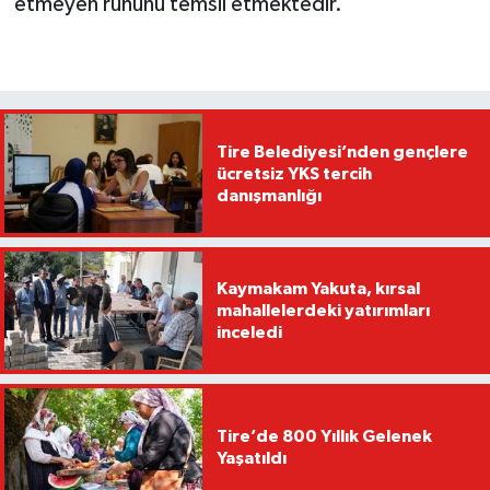
etmeyen ruhunu temsil etmektedir.”
Tire Belediyesi’nden gençlere
ücretsiz YKS tercih
danışmanlığı
Kaymakam Yakuta, kırsal
mahallelerdeki yatırımları
inceledi
Tire’de 800 Yıllık Gelenek
Yaşatıldı