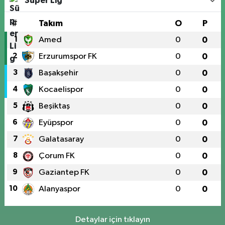
Süper Lig
#
Takım
O
P
1
Amed
0
0
2
Erzurumspor FK
0
0
3
Başakşehir
0
0
4
Kocaelispor
0
0
5
Beşiktaş
0
0
6
Eyüpspor
0
0
7
Galatasaray
0
0
8
Çorum FK
0
0
9
Gaziantep FK
0
0
10
Alanyaspor
0
0
Detaylar için tıklayın