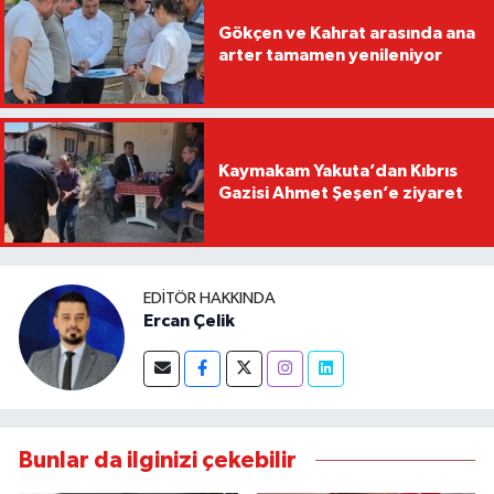
Gökçen ve Kahrat arasında ana
arter tamamen yenileniyor
Kaymakam Yakuta’dan Kıbrıs
Gazisi Ahmet Şeşen’e ziyaret
EDITÖR HAKKINDA
Ercan Çelik
Bunlar da ilginizi çekebilir