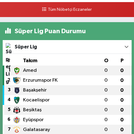
Tüm Nöbetçi Eczaneler
Süper Lig Puan Durumu
Süper Lig
#
Takım
O
P
1
Amed
0
0
2
Erzurumspor FK
0
0
3
Başakşehir
0
0
4
Kocaelispor
0
0
5
Beşiktaş
0
0
6
Eyüpspor
0
0
7
Galatasaray
0
0