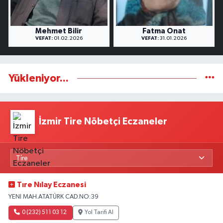
Mehmet Bilir
Fatma Onat
VEFAT:
01.02.2026
VEFAT:
31.01.2026
Yükleniyor...
İzmir Tire Nöbetçi Eczaneler
Tıre Nılay Eczanesi
YENI MAH.ATATÜRK CAD.NO:39
0 (232) 511 03 12
Yol Tarifi Al