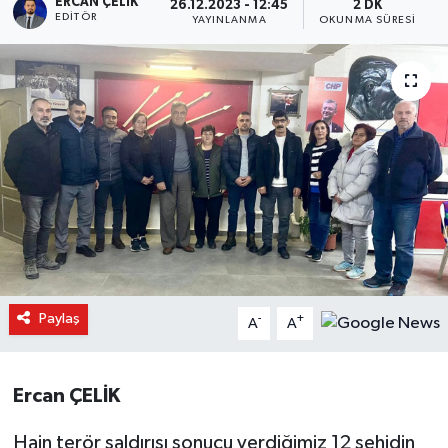
ERCAN ÇELIK
26.12.2023 - 12:45
2 DK
EDITÖR
YAYINLANMA
OKUNMA SÜRESI
Paylaş
-
+
A
A
Ercan ÇELİK
Hain terör saldırısı sonucu verdiğimiz 12 şehidin