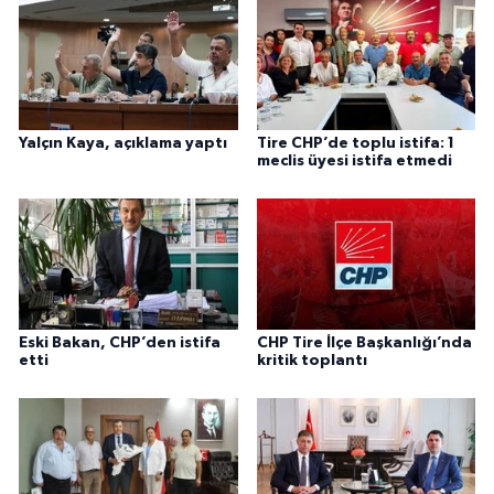
Yalçın Kaya, açıklama yaptı
Tire CHP’de toplu istifa: 1
meclis üyesi istifa etmedi
Eski Bakan, CHP’den istifa
CHP Tire İlçe Başkanlığı’nda
etti
kritik toplantı