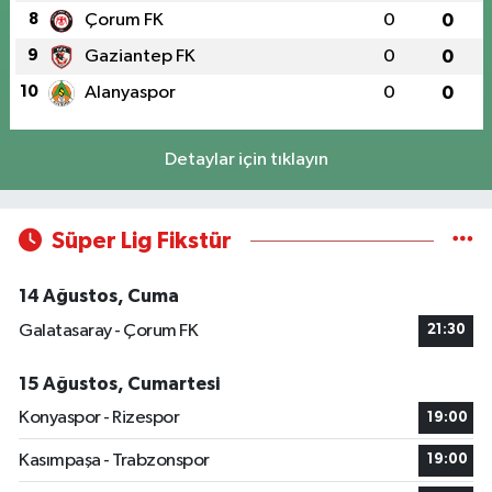
8
Çorum FK
0
0
9
Gaziantep FK
0
0
10
Alanyaspor
0
0
Detaylar için tıklayın
Süper Lig Fikstür
14 Ağustos, Cuma
Galatasaray - Çorum FK
21:30
15 Ağustos, Cumartesi
Konyaspor - Rizespor
19:00
Kasımpaşa - Trabzonspor
19:00