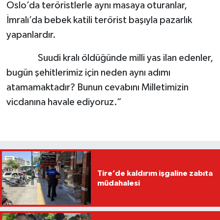
Oslo’da teröristlerle aynı masaya oturanlar,
İmralı’da bebek katili terörist başıyla pazarlık
yapanlardır.
Suudi kralı öldüğünde milli yas ilan edenler,
bugün şehitlerimiz için neden aynı adımı
atamamaktadır? Bunun cevabını Milletimizin
vicdanına havale ediyoruz.”
Tire’de kaldırım işgaline zabıta
müdahalesi