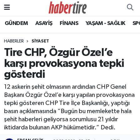
GÜNDEM
ASAYİŞ
FİNANS
YAŞAM - SAĞLIK
SP
Tire Nöbetçi Eczaneler
Tire Hava Durumu
HABERLER
SİYASET
Tire CHP, Özgür Özel’e
Tire Trafik Yoğunluk Haritası
karşı provokasyona tepki
Süper Lig Puan Durumu ve Fikstür
gösterdi
12 askerin şehit olmasının ardından CHP Genel
Tüm Manşetler
Başkanı Özgür Özel’e karşı yapılan provokasyona
tepki gösteren CHP Tire İlçe Başkanlığı, yaptığı
Son Dakika Haberleri
basın açıklamasında “Bugün bu memlekette hala
şehit haberleri geliyorsa sorumlusu 21 yıldır
Haber Arşivi
iktidarda bulunan AKP hükümetidir.” Dedi.