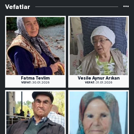
Vefatlar
Fatma Tevlim
Vesile Aynur Arıkan
VEFAT:
30.01.2026
VEFAT:
31.01.2026