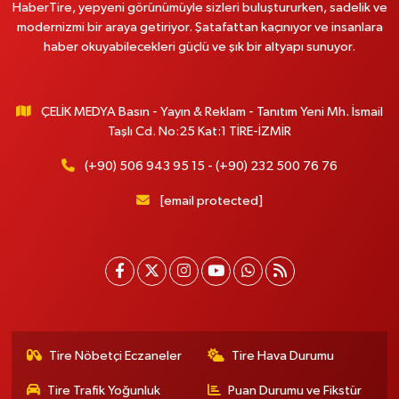
HaberTire, yepyeni görünümüyle sizleri buluştururken, sadelik ve
modernizmi bir araya getiriyor. Şatafattan kaçınıyor ve insanlara
haber okuyabilecekleri güçlü ve şık bir altyapı sunuyor.
ÇELİK MEDYA Basın - Yayın & Reklam - Tanıtım Yeni Mh. İsmail
Taşlı Cd. No:25 Kat:1 TİRE-İZMİR
(+90) 506 943 95 15 - (+90) 232 500 76 76
[email protected]
Tire Nöbetçi Eczaneler
Tire Hava Durumu
Tire Trafik Yoğunluk
Puan Durumu ve Fikstür