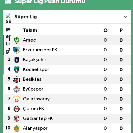
Süper Lig Puan Durumu
Süper Lig
#
Takım
O
P
1
Amed
0
0
2
Erzurumspor FK
0
0
3
Başakşehir
0
0
4
Kocaelispor
0
0
5
Beşiktaş
0
0
6
Eyüpspor
0
0
7
Galatasaray
0
0
8
Çorum FK
0
0
9
Gaziantep FK
0
0
10
Alanyaspor
0
0