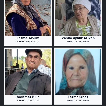
Fatma Tevlim
Vesile Aynur Arıkan
VEFAT:
30.01.2026
VEFAT:
31.01.2026
Mehmet Bilir
Fatma Onat
VEFAT:
01.02.2026
VEFAT:
31.01.2026