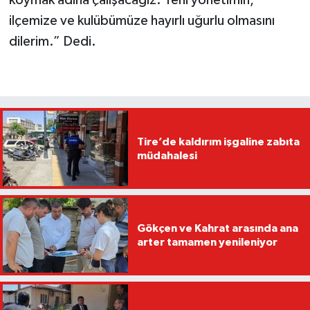
koymak adına çalışacağız. Yeni yönetimin,
ilçemize ve kulübümüze hayırlı uğurlu olmasını
dilerim.” Dedi.
Tire’de kaldırım işgaline zabıta
müdahalesi
Gökçen ve Kahrat arasında ana
arter tamamen yenileniyor