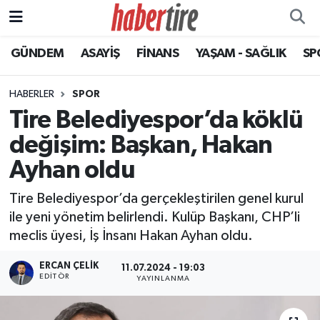
GÜNDEM
ASAYİŞ
FİNANS
YAŞAM - SAĞLIK
SP
Tire Nöbetçi Eczaneler
Tire Hava Durumu
HABERLER
SPOR
Tire Belediyespor’da köklü
Tire Trafik Yoğunluk Haritası
değişim: Başkan, Hakan
Süper Lig Puan Durumu ve Fikstür
Ayhan oldu
Tire Belediyespor’da gerçekleştirilen genel kurul
Tüm Manşetler
ile yeni yönetim belirlendi. Kulüp Başkanı, CHP’li
meclis üyesi, İş İnsanı Hakan Ayhan oldu.
Son Dakika Haberleri
ERCAN ÇELIK
11.07.2024 - 19:03
Haber Arşivi
EDITÖR
YAYINLANMA