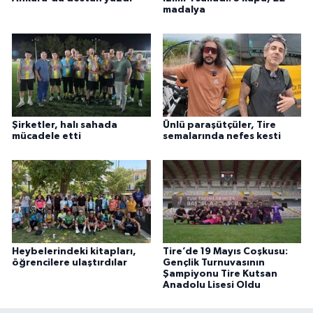
madalya
Şirketler, halı sahada
Ünlü paraşütçüler, Tire
mücadele etti
semalarında nefes kesti
Heybelerindeki kitapları,
Tire’de 19 Mayıs Coşkusu:
öğrencilere ulaştırdılar
Gençlik Turnuvasının
Şampiyonu Tire Kutsan
Anadolu Lisesi Oldu