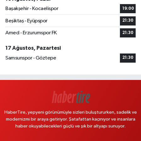
Başakşehir - Kocaelispor
19:00
Beşiktaş - Eyüpspor
21:30
Amed - Erzurumspor FK
21:30
17 Ağustos, Pazartesi
Samsunspor - Göztepe
21:30
HaberTire, yepyeni görünümüyle sizleri buluştururken, sadelik ve
modernizmi bir araya getiriyor. Şatafattan kaçınıyor ve insanlara
haber okuyabilecekleri güçlü ve şık bir altyapı sunuyor.