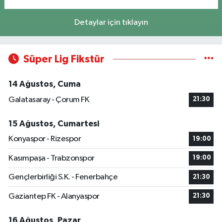
Detaylar için tıklayın
Süper Lig Fikstür
14 Ağustos, Cuma
Galatasaray - Çorum FK
21:30
15 Ağustos, Cumartesi
Konyaspor - Rizespor
19:00
Kasımpaşa - Trabzonspor
19:00
Gençlerbirliği S.K. - Fenerbahçe
21:30
Gaziantep FK - Alanyaspor
21:30
16 Ağustos, Pazar