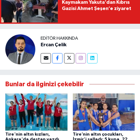
Kaymakam Yakuta’dan Kıbrıs
Gazisi Ahmet Şeşen’e ziyaret
EDITÖR HAKKINDA
Ercan Çelik
Bunlar da ilginizi çekebilir
Tire'nin altın kızları,
Tire’nin altın çocukları,
Ankara'da destan yazdı
İzmir’i salladı: 5 kupa, 22