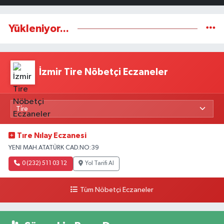
Yükleniyor...
İzmir Tire Nöbetçi Eczaneler
Tıre Nılay Eczanesi
YENI MAH.ATATÜRK CAD.NO:39
0 (232) 511 03 12
Yol Tarifi Al
Tüm Nöbetçi Eczaneler