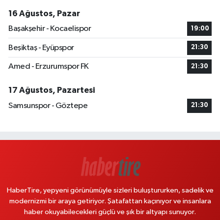
16 Ağustos, Pazar
Başakşehir - Kocaelispor
19:00
Beşiktaş - Eyüpspor
21:30
Amed - Erzurumspor FK
21:30
17 Ağustos, Pazartesi
Samsunspor - Göztepe
21:30
HaberTire, yepyeni görünümüyle sizleri buluştururken, sadelik ve
modernizmi bir araya getiriyor. Şatafattan kaçınıyor ve insanlara
haber okuyabilecekleri güçlü ve şık bir altyapı sunuyor.