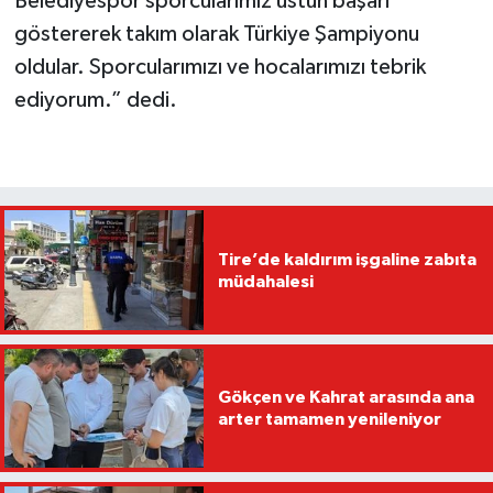
Belediyespor sporcularımız üstün başarı
göstererek takım olarak Türkiye Şampiyonu
oldular. Sporcularımızı ve hocalarımızı tebrik
ediyorum.” dedi.
Tire’de kaldırım işgaline zabıta
müdahalesi
Gökçen ve Kahrat arasında ana
arter tamamen yenileniyor