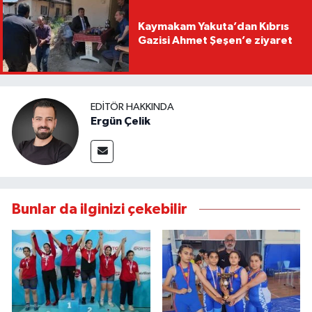
Kaymakam Yakuta’dan Kıbrıs
Gazisi Ahmet Şeşen’e ziyaret
EDITÖR HAKKINDA
Ergün Çelik
Bunlar da ilginizi çekebilir