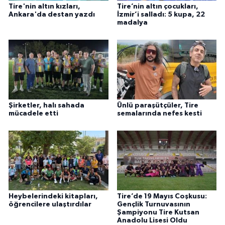
Tire'nin altın kızları,
Tire’nin altın çocukları,
Ankara'da destan yazdı
İzmir’i salladı: 5 kupa, 22
madalya
Şirketler, halı sahada
Ünlü paraşütçüler, Tire
mücadele etti
semalarında nefes kesti
Heybelerindeki kitapları,
Tire’de 19 Mayıs Coşkusu:
öğrencilere ulaştırdılar
Gençlik Turnuvasının
Şampiyonu Tire Kutsan
Anadolu Lisesi Oldu