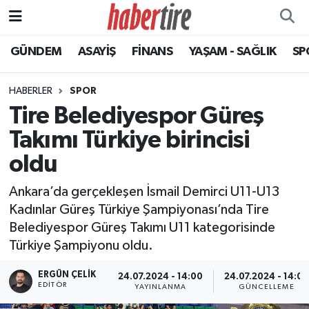
GÜNDEM
ASAYİŞ
FİNANS
YAŞAM - SAĞLIK
SP
Tire Nöbetçi Eczaneler
Tire Hava Durumu
HABERLER
SPOR
Tire Belediyespor Güreş
Tire Trafik Yoğunluk Haritası
Takımı Türkiye birincisi
Süper Lig Puan Durumu ve Fikstür
oldu
Ankara’da gerçekleşen İsmail Demirci U11-U13
Tüm Manşetler
Kadınlar Güreş Türkiye Şampiyonası’nda Tire
Belediyespor Güreş Takımı U11 kategorisinde
Son Dakika Haberleri
Türkiye Şampiyonu oldu.
Haber Arşivi
ERGÜN ÇELIK
24.07.2024 - 14:00
24.07.2024 - 14:02
EDITÖR
YAYINLANMA
GÜNCELLEME