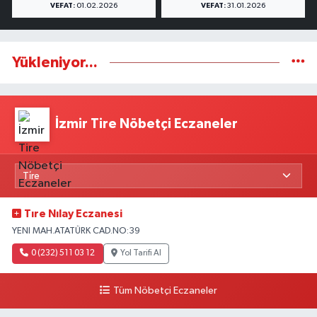
VEFAT:
01.02.2026
VEFAT:
31.01.2026
Yükleniyor...
İzmir Tire Nöbetçi Eczaneler
Tıre Nılay Eczanesi
YENI MAH.ATATÜRK CAD.NO:39
0 (232) 511 03 12
Yol Tarifi Al
Tüm Nöbetçi Eczaneler