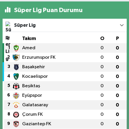
Süper Lig Puan Durumu
Süper Lig
#
Takım
O
P
1
Amed
0
0
2
Erzurumspor FK
0
0
3
Başakşehir
0
0
4
Kocaelispor
0
0
5
Beşiktaş
0
0
6
Eyüpspor
0
0
7
Galatasaray
0
0
8
Çorum FK
0
0
9
Gaziantep FK
0
0