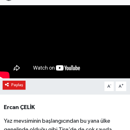
Paylaş
-
+
A
A
Ercan ÇELİK
Yaz mevsiminin başlangıcından bu yana ülke
genelinde olduğu gibi Tire’de de çok sayıda