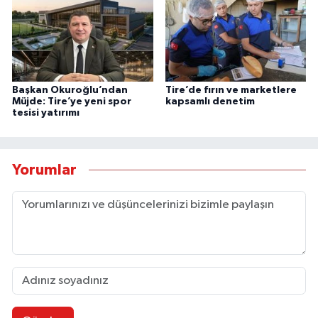
Başkan Okuroğlu’ndan
Tire’de fırın ve marketlere
Müjde: Tire’ye yeni spor
kapsamlı denetim
tesisi yatırımı
Yorumlar