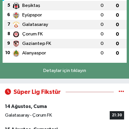
5
Beşiktaş
0
0
6
Eyüpspor
0
0
7
Galatasaray
0
0
8
Çorum FK
0
0
9
Gaziantep FK
0
0
10
Alanyaspor
0
0
Detaylar için tıklayın
Süper Lig Fikstür
14 Ağustos, Cuma
Galatasaray - Çorum FK
21:30