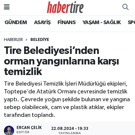
GÜNDEM
ASAYİŞ
FİNANS
YAŞAM - SAĞLIK
SP
Tire Nöbetçi Eczaneler
Tire Hava Durumu
HABERLER
BELEDİYE
Tire Belediyesi’nden
Tire Trafik Yoğunluk Haritası
orman yangınlarına karşı
Süper Lig Puan Durumu ve Fikstür
temizlik
Tire Belediyesi Temizlik İşleri Müdürlüğü ekipleri,
Tüm Manşetler
Toptepe’de Atatürk Ormanı çevresinde temizlik
yaptı. Çevrede yoğun şekilde bulunan ve yangına
Son Dakika Haberleri
sebep olabilecek, cam ve plastik atıklar, ekipler
tarafından toplandı.
Haber Arşivi
ERCAN ÇELIK
22.08.2024 - 19:33
EDITÖR
YAYINLANMA