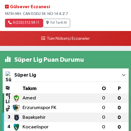
Gülsever Eczanesi
FATİH MH. CAN EGELİ SK. NO:14 A Z-7
0 (232) 512 98 11
Yol Tarifi Al
Tüm Nöbetçi Eczaneler
Süper Lig Puan Durumu
Süper Lig
#
Takım
O
P
1
Amed
0
0
2
Erzurumspor FK
0
0
3
Başakşehir
0
0
4
Kocaelispor
0
0