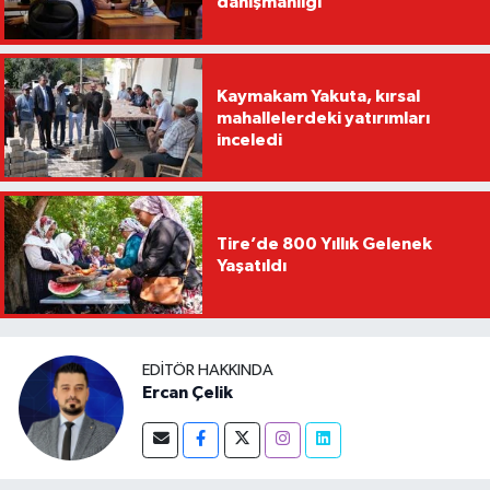
danışmanlığı
Kaymakam Yakuta, kırsal
mahallelerdeki yatırımları
inceledi
Tire’de 800 Yıllık Gelenek
Yaşatıldı
EDITÖR HAKKINDA
Ercan Çelik