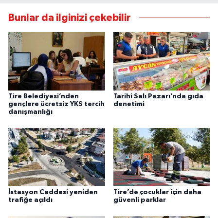
Bunlar da ilginizi çekebilir
Tire Belediyesi’nden
Tarihi Salı Pazarı’nda gıda
gençlere ücretsiz YKS tercih
denetimi
danışmanlığı
İstasyon Caddesi yeniden
Tire’de çocuklar için daha
trafiğe açıldı
güvenli parklar