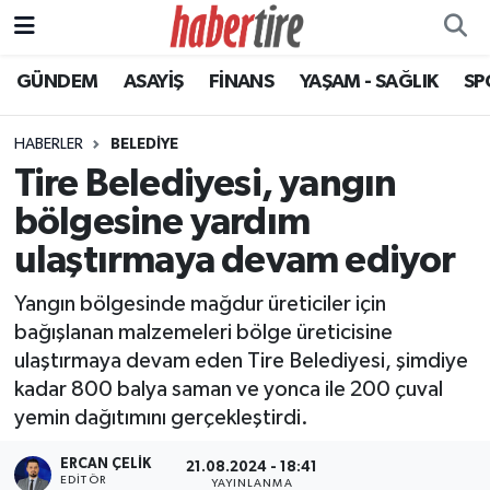
GÜNDEM
ASAYİŞ
FİNANS
YAŞAM - SAĞLIK
SP
Tire Nöbetçi Eczaneler
Tire Hava Durumu
HABERLER
BELEDİYE
Tire Belediyesi, yangın
Tire Trafik Yoğunluk Haritası
bölgesine yardım
Süper Lig Puan Durumu ve Fikstür
ulaştırmaya devam ediyor
Yangın bölgesinde mağdur üreticiler için
Tüm Manşetler
bağışlanan malzemeleri bölge üreticisine
ulaştırmaya devam eden Tire Belediyesi, şimdiye
Son Dakika Haberleri
kadar 800 balya saman ve yonca ile 200 çuval
yemin dağıtımını gerçekleştirdi.
Haber Arşivi
ERCAN ÇELIK
21.08.2024 - 18:41
EDITÖR
YAYINLANMA