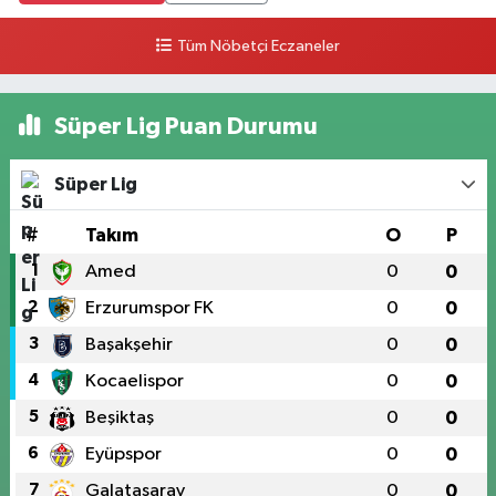
Tüm Nöbetçi Eczaneler
Süper Lig Puan Durumu
Süper Lig
#
Takım
O
P
1
Amed
0
0
2
Erzurumspor FK
0
0
3
Başakşehir
0
0
4
Kocaelispor
0
0
5
Beşiktaş
0
0
6
Eyüpspor
0
0
7
Galatasaray
0
0