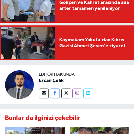
Gökçen ve Kahrat arasında ana
arter tamamen yenileniyor
Kaymakam Yakuta’dan Kıbrıs
Gazisi Ahmet Şeşen’e ziyaret
EDITÖR HAKKINDA
Ercan Çelik
Bunlar da ilginizi çekebilir