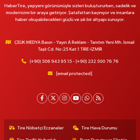
HaberTire, yepyeni görünümüyle sizleri buluştururken, sadelik ve
modernizmi bir araya getiriyor. Şatafattan kaçınıyor ve insanlara
haber okuyabilecekleri güçlü ve şık bir altyapı sunuyor.
ÇELİK MEDYA Basın - Yayın & Reklam - Tanıtım Yeni Mh. İsmail
Taşlı Cd. No:25 Kat:1 TİRE-İZMİR
(+90) 506 943 95 15 - (+90) 232 500 76 76
[email protected]
Tire Nöbetçi Eczaneler
Tire Hava Durumu