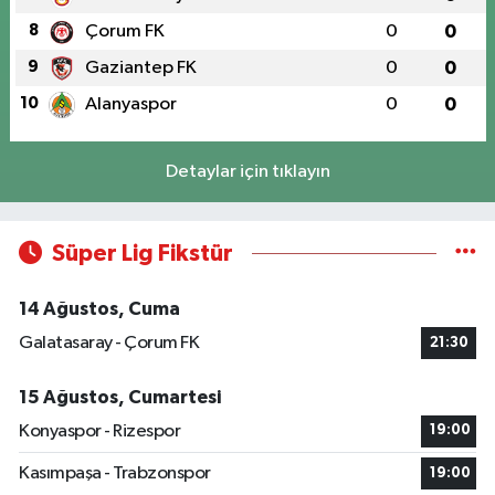
8
Çorum FK
0
0
9
Gaziantep FK
0
0
10
Alanyaspor
0
0
Detaylar için tıklayın
Süper Lig Fikstür
14 Ağustos, Cuma
Galatasaray - Çorum FK
21:30
15 Ağustos, Cumartesi
Konyaspor - Rizespor
19:00
Kasımpaşa - Trabzonspor
19:00