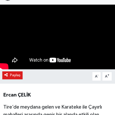
Paylaş
-
+
A
A
Ercan ÇELİK
Tire’de meydana gelen ve Karateke ile Çayırlı
mahalleri arasında geniş bir alanda etkili olan