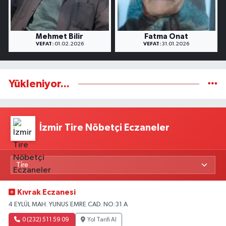
Mehmet Bilir
Fatma Onat
VEFAT:
01.02.2026
VEFAT:
31.01.2026
Yükleniyor...
İzmir Tire Nöbetçi Eczaneler
Kıvrak Eczanesi
4 EYLÜL MAH. YUNUS EMRE CAD. NO:31 A
0 (232) 511 59 09
Yol Tarifi Al