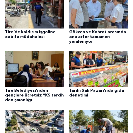
Tire’de kaldırım işgaline
Gökçen ve Kahrat arasında
zabıta müdahalesi
ana arter tamamen
yenileniyor
Tire Belediyesi’nden
Tarihi Salı Pazarı’nda gıda
gençlere ücretsiz YKS tercih
denetimi
danışmanlığı