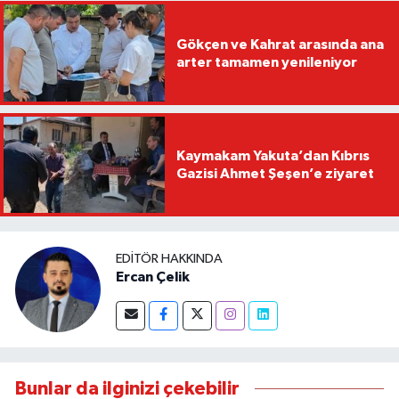
Gökçen ve Kahrat arasında ana
arter tamamen yenileniyor
Kaymakam Yakuta’dan Kıbrıs
Gazisi Ahmet Şeşen’e ziyaret
EDITÖR HAKKINDA
Ercan Çelik
Bunlar da ilginizi çekebilir