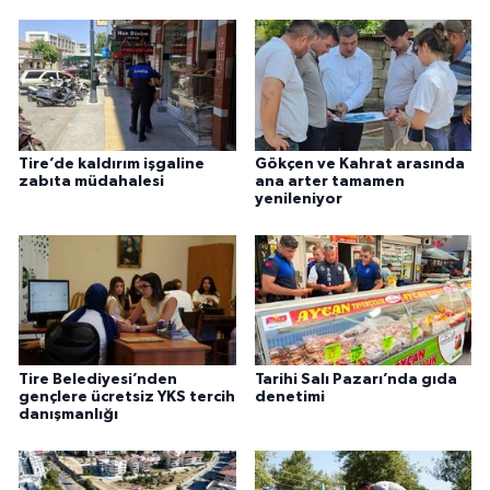
Tire’de kaldırım işgaline
Gökçen ve Kahrat arasında
zabıta müdahalesi
ana arter tamamen
yenileniyor
Tire Belediyesi’nden
Tarihi Salı Pazarı’nda gıda
gençlere ücretsiz YKS tercih
denetimi
danışmanlığı