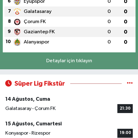
6
Eyüpspor
0
0
7
Galatasaray
0
0
8
Çorum FK
0
0
9
Gaziantep FK
0
0
10
Alanyaspor
0
0
Detaylar için tıklayın
Süper Lig Fikstür
14 Ağustos, Cuma
Galatasaray - Çorum FK
21:30
15 Ağustos, Cumartesi
Konyaspor - Rizespor
19:00