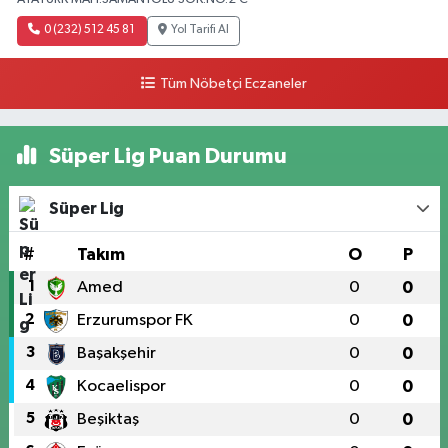
0 (232) 512 45 81
Yol Tarifi Al
Tüm Nöbetçi Eczaneler
Süper Lig Puan Durumu
Süper Lig
#
Takım
O
P
1
Amed
0
0
2
Erzurumspor FK
0
0
3
Başakşehir
0
0
4
Kocaelispor
0
0
5
Beşiktaş
0
0