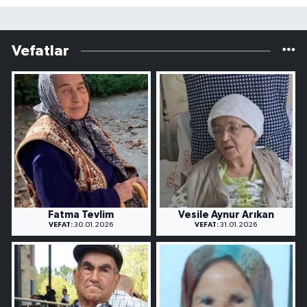
Vefatlar
Fatma Tevlim
Vesile Aynur Arıkan
VEFAT:
30.01.2026
VEFAT:
31.01.2026