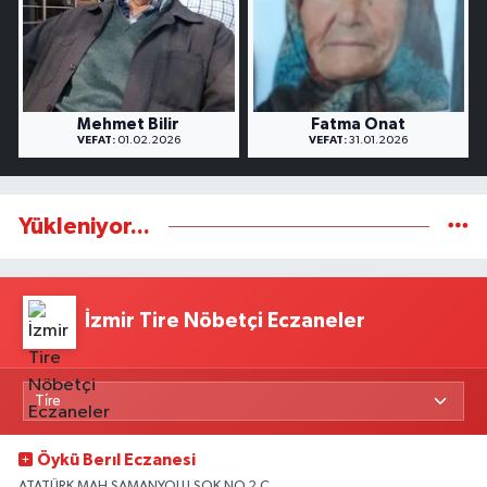
Mehmet Bilir
Fatma Onat
VEFAT:
01.02.2026
VEFAT:
31.01.2026
Yükleniyor...
İzmir Tire Nöbetçi Eczaneler
Öykü Berıl Eczanesi
ATATÜRK MAH.SAMANYOLU SOK.NO.2 C