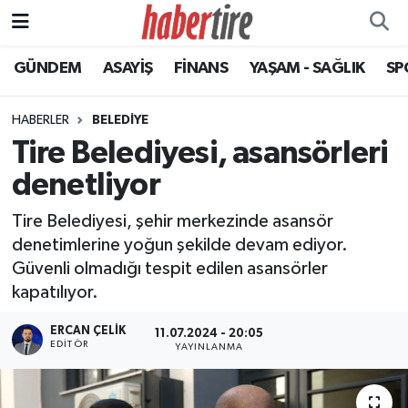
GÜNDEM
ASAYİŞ
FİNANS
YAŞAM - SAĞLIK
SP
Tire Nöbetçi Eczaneler
Tire Hava Durumu
HABERLER
BELEDİYE
Tire Belediyesi, asansörleri
Tire Trafik Yoğunluk Haritası
denetliyor
Süper Lig Puan Durumu ve Fikstür
Tire Belediyesi, şehir merkezinde asansör
denetimlerine yoğun şekilde devam ediyor.
Tüm Manşetler
Güvenli olmadığı tespit edilen asansörler
kapatılıyor.
Son Dakika Haberleri
ERCAN ÇELIK
11.07.2024 - 20:05
Haber Arşivi
EDITÖR
YAYINLANMA