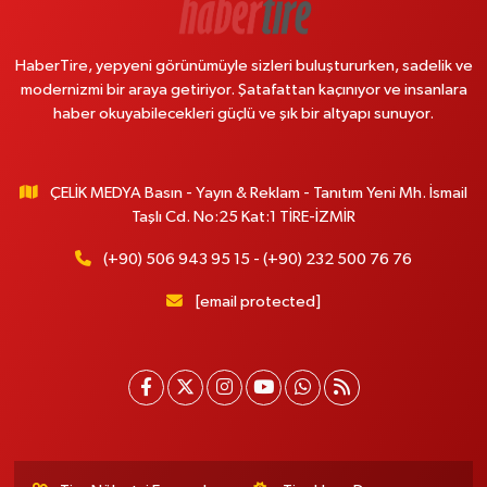
HaberTire, yepyeni görünümüyle sizleri buluştururken, sadelik ve
modernizmi bir araya getiriyor. Şatafattan kaçınıyor ve insanlara
haber okuyabilecekleri güçlü ve şık bir altyapı sunuyor.
ÇELİK MEDYA Basın - Yayın & Reklam - Tanıtım Yeni Mh. İsmail
Taşlı Cd. No:25 Kat:1 TİRE-İZMİR
(+90) 506 943 95 15 - (+90) 232 500 76 76
[email protected]