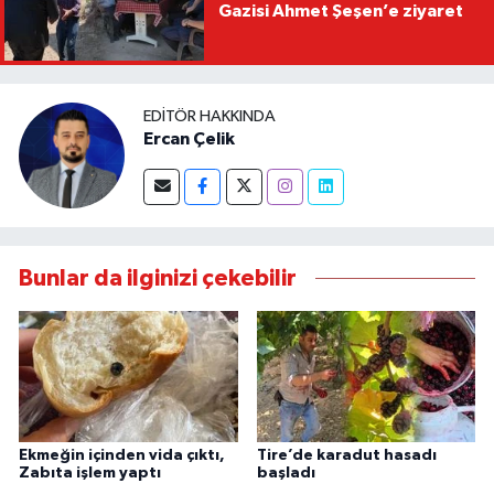
Gazisi Ahmet Şeşen’e ziyaret
EDITÖR HAKKINDA
Ercan Çelik
Bunlar da ilginizi çekebilir
Ekmeğin içinden vida çıktı,
Tire’de karadut hasadı
Zabıta işlem yaptı
başladı