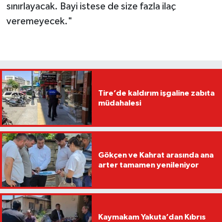
sınırlayacak. Bayi istese de size fazla ilaç
veremeyecek."
Tire’de kaldırım işgaline zabıta
müdahalesi
Gökçen ve Kahrat arasında ana
arter tamamen yenileniyor
Kaymakam Yakuta’dan Kıbrıs