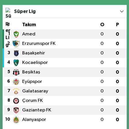
Süper Lig
#
Takım
O
P
1
Amed
0
0
2
Erzurumspor FK
0
0
3
Başakşehir
0
0
4
Kocaelispor
0
0
5
Beşiktaş
0
0
6
Eyüpspor
0
0
7
Galatasaray
0
0
8
Çorum FK
0
0
9
Gaziantep FK
0
0
10
Alanyaspor
0
0