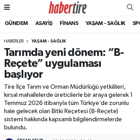
GÜNDEM
ASAYİŞ
FİNANS
YAŞAM - SAĞLIK
SP
Tire Nöbetçi Eczaneler
Tire Hava Durumu
HABERLER
YAŞAM - SAĞLIK
Tarımda yeni dönem: “B-
Tire Trafik Yoğunluk Haritası
Reçete” uygulaması
Süper Lig Puan Durumu ve Fikstür
başlıyor
Tire İlçe Tarım ve Orman Müdürlüğü yetkilileri,
Tüm Manşetler
kırsal mahallelerde üreticilerle bir araya gelerek 1
Temmuz 2026 itibarıyla tüm Türkiye’de zorunlu
Son Dakika Haberleri
hale gelecek olan Bitki Reçetesi (B-Reçete)
sistemi hakkında kapsamlı bilgilendirmelerde
Haber Arşivi
bulundu.