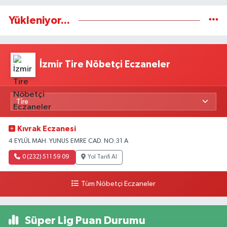
Yükleniyor...
İzmir Tire Nöbetçi Eczaneler
Kıvrak Eczanesi
4 EYLÜL MAH. YUNUS EMRE CAD. NO:31 A
0 (232) 511 59 09
Yol Tarifi Al
Tüm Nöbetçi Eczaneler
Süper Lig Puan Durumu