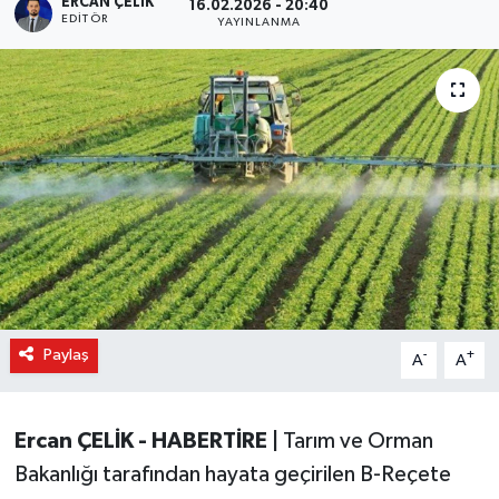
ERCAN ÇELIK
16.02.2026 - 20:40
EDITÖR
YAYINLANMA
Paylaş
-
+
A
A
Ercan ÇELİK - HABERTİRE |
Tarım ve Orman
Bakanlığı tarafından hayata geçirilen B-Reçete