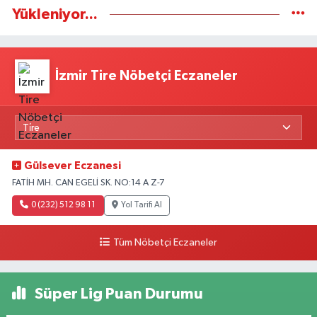
Yükleniyor...
İzmir Tire Nöbetçi Eczaneler
Gülsever Eczanesi
FATİH MH. CAN EGELİ SK. NO:14 A Z-7
0 (232) 512 98 11
Yol Tarifi Al
Tüm Nöbetçi Eczaneler
Süper Lig Puan Durumu