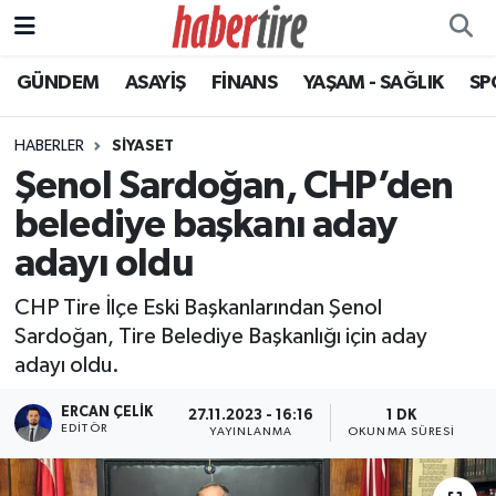
GÜNDEM
ASAYİŞ
FİNANS
YAŞAM - SAĞLIK
SP
Tire Nöbetçi Eczaneler
Tire Hava Durumu
HABERLER
SİYASET
Şenol Sardoğan, CHP’den
Tire Trafik Yoğunluk Haritası
belediye başkanı aday
Süper Lig Puan Durumu ve Fikstür
adayı oldu
CHP Tire İlçe Eski Başkanlarından Şenol
Tüm Manşetler
Sardoğan, Tire Belediye Başkanlığı için aday
adayı oldu.
Son Dakika Haberleri
ERCAN ÇELIK
27.11.2023 - 16:16
1 DK
Haber Arşivi
EDITÖR
YAYINLANMA
OKUNMA SÜRESI