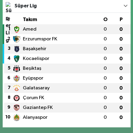
Süper Lig
#
Takım
O
P
1
Amed
0
0
2
Erzurumspor FK
0
0
3
Başakşehir
0
0
4
Kocaelispor
0
0
5
Beşiktaş
0
0
6
Eyüpspor
0
0
7
Galatasaray
0
0
8
Çorum FK
0
0
9
Gaziantep FK
0
0
10
Alanyaspor
0
0