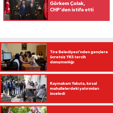
Görkem Çolak,
CHP’den istifa etti
Tire Belediyesi’nden gençlere
ücretsiz YKS tercih
danışmanlığı
Kaymakam Yakuta, kırsal
mahallelerdeki yatırımları
inceledi