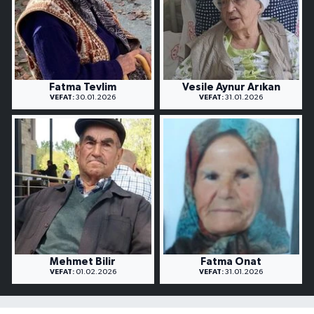
Fatma Tevlim
Vesile Aynur Arıkan
VEFAT:
30.01.2026
VEFAT:
31.01.2026
Mehmet Bilir
Fatma Onat
VEFAT:
01.02.2026
VEFAT:
31.01.2026