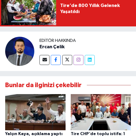
Tire’de 800 Yıllık Gelenek
Yaşatıldı
EDITÖR HAKKINDA
Ercan Çelik
Bunlar da ilginizi çekebilir
Yalçın Kaya, açıklama yaptı
Tire CHP’de toplu istifa: 1