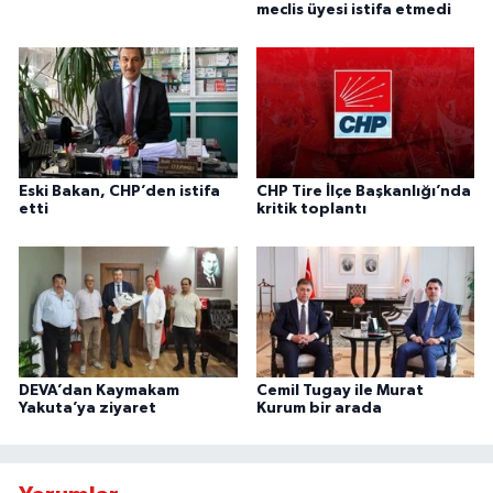
meclis üyesi istifa etmedi
Eski Bakan, CHP’den istifa
CHP Tire İlçe Başkanlığı’nda
etti
kritik toplantı
DEVA’dan Kaymakam
Cemil Tugay ile Murat
Yakuta’ya ziyaret
Kurum bir arada