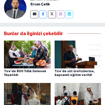
Ercan Çelik
Bunlar da ilginizi çekebilir
Tire’de 800 Yıllık Gelenek
Tire’de süt üreticilerine,
Yaşatıldı
kapsamlı eğitim verildi