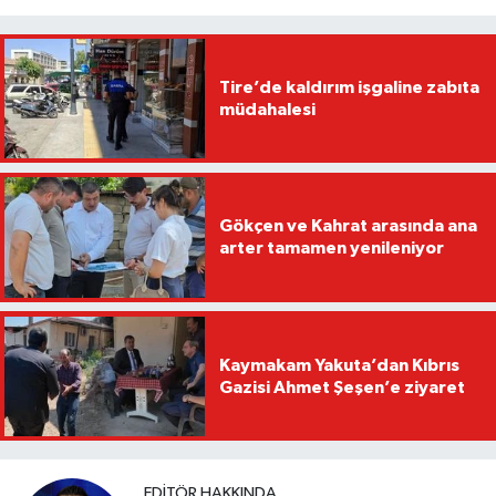
Tire’de kaldırım işgaline zabıta
müdahalesi
Gökçen ve Kahrat arasında ana
arter tamamen yenileniyor
Kaymakam Yakuta’dan Kıbrıs
Gazisi Ahmet Şeşen’e ziyaret
EDITÖR HAKKINDA