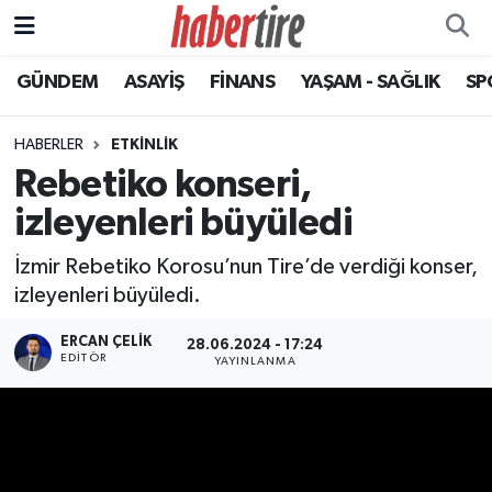
GÜNDEM
ASAYİŞ
FİNANS
YAŞAM - SAĞLIK
SP
Tire Nöbetçi Eczaneler
Tire Hava Durumu
HABERLER
ETKİNLİK
Rebetiko konseri,
Tire Trafik Yoğunluk Haritası
izleyenleri büyüledi
Süper Lig Puan Durumu ve Fikstür
İzmir Rebetiko Korosu’nun Tire’de verdiği konser,
izleyenleri büyüledi.
Tüm Manşetler
ERCAN ÇELIK
28.06.2024 - 17:24
EDITÖR
Son Dakika Haberleri
YAYINLANMA
Haber Arşivi