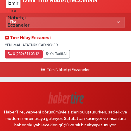
İzmir Tire Nöbetçi Eczaneler
Tıre Nılay Eczanesi
YENI MAH.ATATÜRK CAD.NO:39
0 (232) 511 03 12
Yol Tarifi Al
Tüm Nöbetçi Eczaneler
HaberTire, yepyeni görünümüyle sizleri buluştururken, sadelik ve
modernizmi bir araya getiriyor. Şatafattan kaçınıyor ve insanlara
haber okuyabilecekleri güçlü ve şık bir altyapı sunuyor.