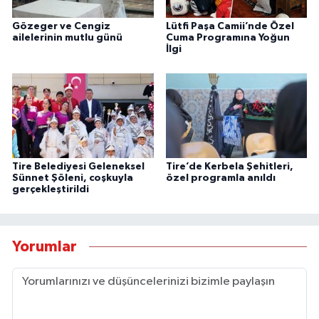
Gözeger ve Cengiz
Lütfi Paşa Camii’nde Özel
ailelerinin mutlu günü
Cuma Programına Yoğun
İlgi
Tire Belediyesi Geleneksel
Tire’de Kerbela Şehitleri,
Sünnet Şöleni, coşkuyla
özel programla anıldı
gerçekleştirildi
Yorumlar