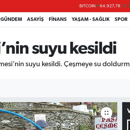
BITCOIN
64.927,78
%1.
DOLAR
47,5894
%0.
GÜNDEM
ASAYİŞ
FİNANS
YAŞAM - SAĞLIK
SPOR
EURO
55,0398
%-0.
STERLİN
64,1581
%0.
nin suyu kesildi
GRAM ALTIN
6508.83
%4.4
BİST100
13.703
%
şmesi’nin suyu kesildi. Çeşmeye su doldurm