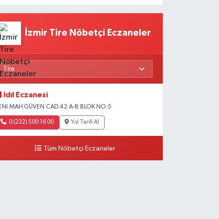
İzmir Tire Nöbetçi Eczaneler
Idıl Eczanesi
ENI MAH.GÜVEN CAD.42 A-B BLOK NO:5
0 (232) 500 16 00
Yol Tarifi Al
Tüm Nöbetçi Eczaneler