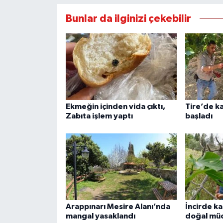
Bunlar da ilginizi çekebilir
Ekmeğin içinden vida çıktı,
Tire’de k
Zabıta işlem yaptı
başladı
Arappınarı Mesire Alanı’nda
İncirde ka
mangal yasaklandı
doğal mü