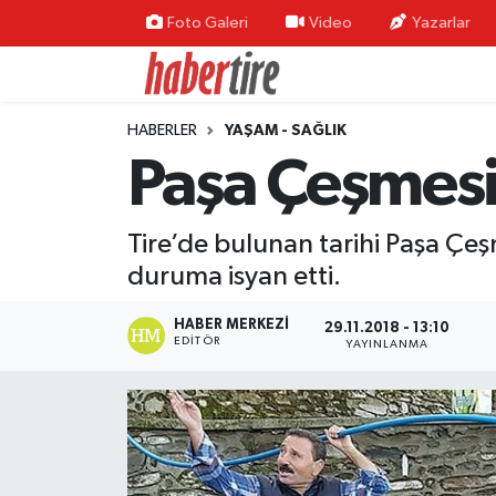
Foto Galeri
Video
Yazarlar
Tire Nöbetçi Eczaneler
HABERLER
YAŞAM - SAĞLIK
Tire Hava Durumu
Paşa Çeşmesi’
Tire Trafik Yoğunluk Haritası
Tire’de bulunan tarihi Paşa Çe
Süper Lig Puan Durumu ve Fikstür
duruma isyan etti.
Tüm Manşetler
HABER MERKEZI
29.11.2018 - 13:10
EDITÖR
YAYINLANMA
Son Dakika Haberleri
Haber Arşivi