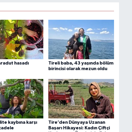
aradut hasadı
Tireli baba, 43 yaşında bölüm
birincisi olarak mezun oldu
lite kaybına karşı
Tire’den Dünyaya Uzanan
cadele
Başarı Hikayesi: Kadın Çiftçi