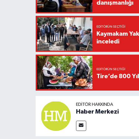
danışmanlığı
EDITÖRÜN SEÇTIĞI
Kaymakam Yakut
inceledi
EDITÖRÜN SEÇTIĞI
Tire’de 800 Yıl
EDITÖR HAKKINDA
Haber Merkezi