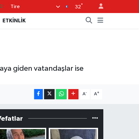
°
Tire
32
32
08
ETKİNLİK
02
16
4
11
aya giden vatandaşlar ise
-
+
A
A
Vefatlar