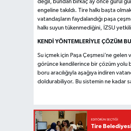
değil, bundan birkaç ay önce gürül gür
engeline takıldı. Tire halkı başta olma
vatandaşların faydalandığı paşa çeşm
halkı suyun tükenmediğini, İZSU yetkilil
KENDİ YÖNTEMLERİYLE ÇÖZÜM B
Su içmek için Paşa Çeşmesi’ne gelen
görünce kendilerince bir çözüm yolu b
boru aracılığıyla aşağıya indiren vatand
doldurabiliyor. Bu sistemin ne kadar s
EDITÖRÜN SEÇTIĞI
Tire Belediyes