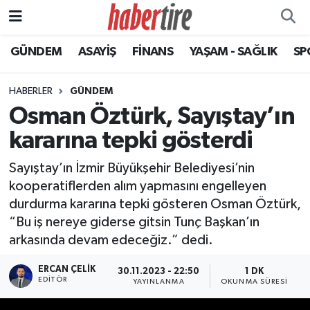
GÜNDEM
ASAYİŞ
FİNANS
YAŞAM - SAĞLIK
SP
Tire Nöbetçi Eczaneler
Tire Hava Durumu
HABERLER
GÜNDEM
Osman Öztürk, Sayıştay’ın
Tire Trafik Yoğunluk Haritası
kararına tepki gösterdi
Süper Lig Puan Durumu ve Fikstür
Sayıştay’ın İzmir Büyükşehir Belediyesi’nin
kooperatiflerden alım yapmasını engelleyen
Tüm Manşetler
durdurma kararına tepki gösteren Osman Öztürk,
“Bu iş nereye giderse gitsin Tunç Başkan’ın
Son Dakika Haberleri
arkasında devam edeceğiz.” dedi.
Haber Arşivi
ERCAN ÇELIK
30.11.2023 - 22:50
1 DK
EDITÖR
YAYINLANMA
OKUNMA SÜRESI