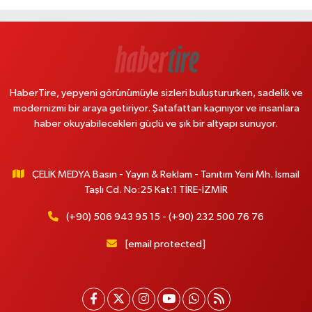
HaberTire, yepyeni görünümüyle sizleri buluştururken, sadelik ve
modernizmi bir araya getiriyor. Şatafattan kaçınıyor ve insanlara
haber okuyabilecekleri güçlü ve şık bir altyapı sunuyor.
ÇELİK MEDYA Basın - Yayın & Reklam - Tanıtım Yeni Mh. İsmail
Taşlı Cd. No:25 Kat:1 TİRE-İZMİR
(+90) 506 943 95 15 - (+90) 232 500 76 76
[email protected]