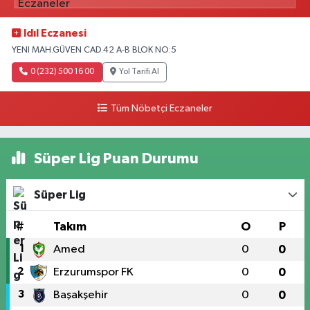
Idıl Eczanesi
YENI MAH.GÜVEN CAD.42 A-B BLOK NO:5
0 (232) 500 16 00
Yol Tarifi Al
Tüm Nöbetçi Eczaneler
Süper Lig Puan Durumu
Süper Lig
#
Takım
O
P
1
Amed
0
0
2
Erzurumspor FK
0
0
3
Başakşehir
0
0