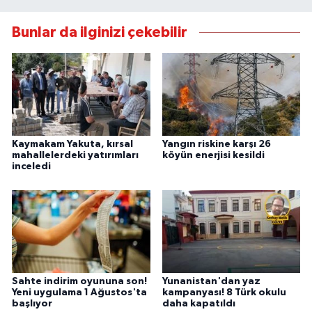
Bunlar da ilginizi çekebilir
Kaymakam Yakuta, kırsal
Yangın riskine karşı 26
mahallelerdeki yatırımları
köyün enerjisi kesildi
inceledi
Sahte indirim oyununa son!
Yunanistan'dan yaz
Yeni uygulama 1 Ağustos'ta
kampanyası! 8 Türk okulu
başlıyor
daha kapatıldı