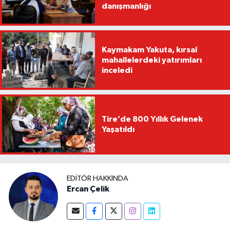
danışmanlığı
Kaymakam Yakuta, kırsal
mahallelerdeki yatırımları
inceledi
Tire’de 800 Yıllık Gelenek
Yaşatıldı
EDITÖR HAKKINDA
Ercan Çelik