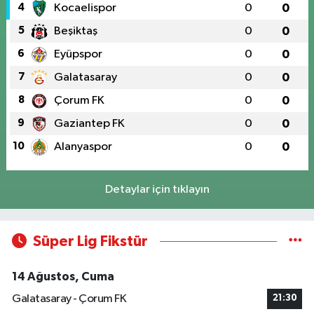
4
Kocaelispor
0
0
5
Beşiktaş
0
0
6
Eyüpspor
0
0
7
Galatasaray
0
0
8
Çorum FK
0
0
9
Gaziantep FK
0
0
10
Alanyaspor
0
0
Detaylar için tıklayın
Süper Lig Fikstür
14 Ağustos, Cuma
Galatasaray - Çorum FK
21:30