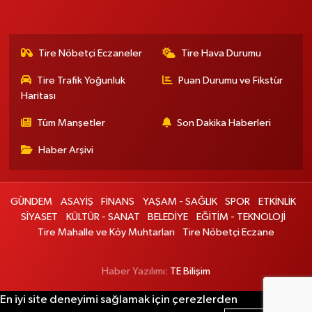
Tire Nöbetçi Eczaneler
Tire Hava Durumu
Tire Trafik Yoğunluk
Puan Durumu ve Fikstür
Haritası
Tüm Manşetler
Son Dakika Haberleri
Haber Arşivi
GÜNDEM
ASAYİŞ
FİNANS
YAŞAM - SAĞLIK
SPOR
ETKİNLİK
SİYASET
KÜLTÜR - SANAT
BELEDİYE
EĞİTİM - TEKNOLOJİ
Tire Mahalle ve Köy Muhtarları
Tire Nöbetçi Eczane
Haber Yazılımı:
TE Bilişim
En iyi site deneyimi sağlamak için çerezlerden