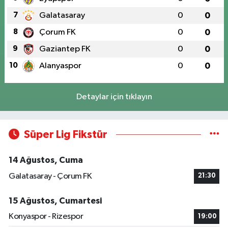
7
Galatasaray
0
0
8
Çorum FK
0
0
9
Gaziantep FK
0
0
10
Alanyaspor
0
0
Detaylar için tıklayın
Süper Lig Fikstür
14 Ağustos, Cuma
Galatasaray - Çorum FK
21:30
15 Ağustos, Cumartesi
Konyaspor - Rizespor
19:00