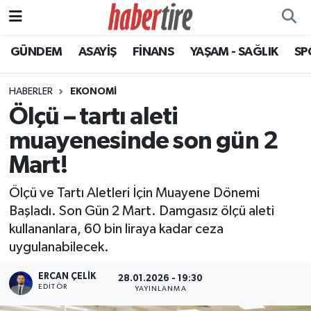
GÜNDEM
ASAYİŞ
FİNANS
YAŞAM - SAĞLIK
SP
Tire Nöbetçi Eczaneler
Tire Hava Durumu
HABERLER
EKONOMİ
Ölçü – tartı aleti
Tire Trafik Yoğunluk Haritası
muayenesinde son gün 2
Süper Lig Puan Durumu ve Fikstür
Mart!
Ölçü ve Tartı Aletleri İçin Muayene Dönemi
Tüm Manşetler
Başladı. Son Gün 2 Mart. Damgasız ölçü aleti
kullananlara, 60 bin liraya kadar ceza
Son Dakika Haberleri
uygulanabilecek.
Haber Arşivi
ERCAN ÇELIK
28.01.2026 - 19:30
EDITÖR
YAYINLANMA