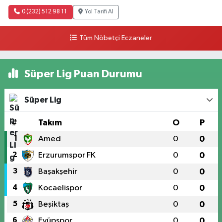
0 (232) 512 98 11
Yol Tarifi Al
Tüm Nöbetçi Eczaneler
Süper Lig Puan Durumu
Süper Lig
#
Takım
O
P
1
Amed
0
0
2
Erzurumspor FK
0
0
3
Başakşehir
0
0
4
Kocaelispor
0
0
5
Beşiktaş
0
0
6
Eyüpspor
0
0