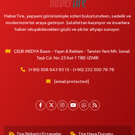
HaberTire, yepyeni görünümüyle sizleri buluştururken, sadelik ve
modernizmi bir araya getiriyor. Şatafattan kaçınıyor ve insanlara
haber okuyabilecekleri güçlü ve şık bir altyapı sunuyor.
ÇELİK MEDYA Basın - Yayın & Reklam - Tanıtım Yeni Mh. İsmail
Taşlı Cd. No:25 Kat:1 TİRE-İZMİR
(+90) 506 943 95 15 - (+90) 232 500 76 76
[email protected]
Tire Nöbetçi Eczaneler
Tire Hava Durumu