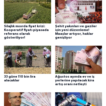
Silajlık mısırda fiyat krizi:
Şehit yakınları ve gaziler
Kooperatif fiyatı piyasada
için yeni düzenleme!
referans olarak
Maaşlar artıyor, haklar
gösteriliyor!
genişliyor
33 güne 110 bin lira
Ağustos ayında ev ve iş
alacaklar
yerlerine yapılacak kira
artış oranı netleşti