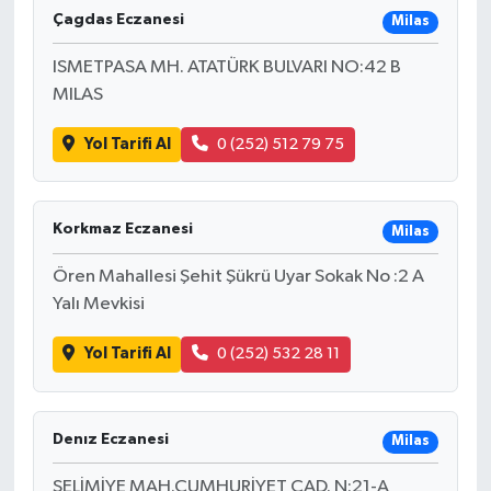
Çagdas Eczanesi
Milas
ISMETPASA MH. ATATÜRK BULVARI NO:42 B
MILAS
Yol Tarifi Al
0 (252) 512 79 75
Korkmaz Eczanesi
Milas
Ören Mahallesi Şehit Şükrü Uyar Sokak No :2 A
Yalı Mevkisi
Yol Tarifi Al
0 (252) 532 28 11
Denız Eczanesi
Milas
SELİMİYE MAH.CUMHURİYET CAD. N:21-A