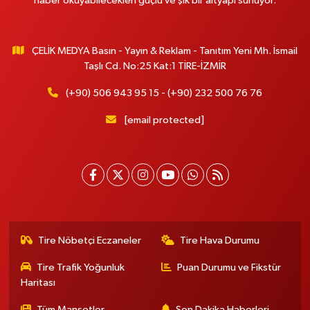
haber okuyabilecekleri güçlü ve şık bir altyapı sunuyor.
ÇELİK MEDYA Basın - Yayın & Reklam - Tanıtım Yeni Mh. İsmail
Taşlı Cd. No:25 Kat:1 TİRE-İZMİR
(+90) 506 943 95 15 - (+90) 232 500 76 76
[email protected]
Tire Nöbetçi Eczaneler
Tire Hava Durumu
Tire Trafik Yoğunluk
Puan Durumu ve Fikstür
Haritası
Tüm Manşetler
Son Dakika Haberleri