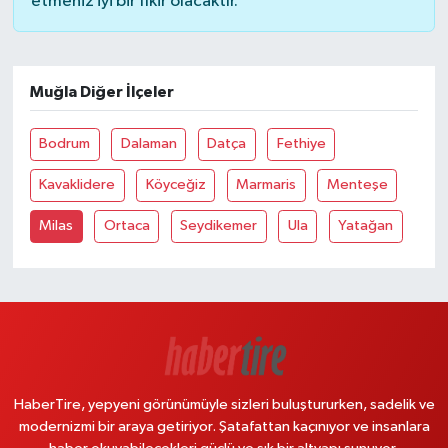
etmeniz iyi bir fikir olacaktır.
Muğla Diğer İlçeler
Bodrum
Dalaman
Datça
Fethiye
Kavaklidere
Köyceğiz
Marmaris
Menteşe
Milas
Ortaca
Seydikemer
Ula
Yatağan
HaberTire, yepyeni görünümüyle sizleri buluştururken, sadelik ve
modernizmi bir araya getiriyor. Şatafattan kaçınıyor ve insanlara