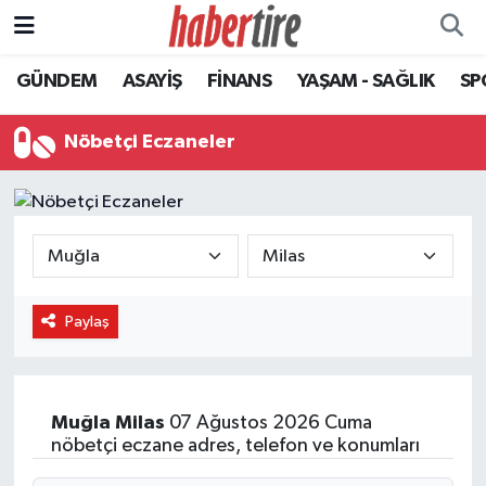
GÜNDEM
ASAYİŞ
FİNANS
YAŞAM - SAĞLIK
SP
Tire Nöbetçi Eczaneler
Tire Hava Durumu
Nöbetçi Eczaneler
Tire Trafik Yoğunluk Haritası
Süper Lig Puan Durumu ve Fikstür
Tüm Manşetler
Paylaş
Son Dakika Haberleri
Haber Arşivi
Muğla
Milas
07 Ağustos 2026 Cuma
nöbetçi eczane adres, telefon ve konumları