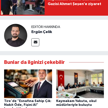
Gazisi Ahmet Şeşen’e ziyaret
EDITÖR HAKKINDA
Ergün Çelik
Bunlar da ilginizi çekebilir
Tire'de "Esnafına Sahip Çık:
Kaymakam Yakuta, okul
Nakit Öde, Fişini Al"
müdürleriyle buluştu