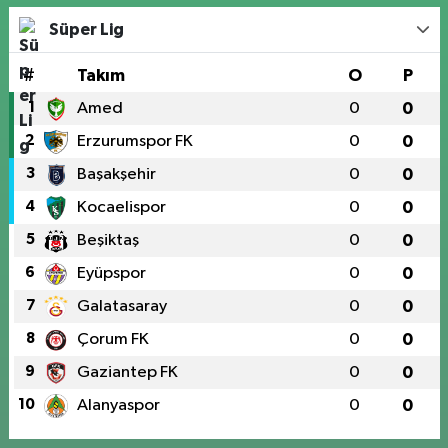
Süper Lig
#
Takım
O
P
1
Amed
0
0
2
Erzurumspor FK
0
0
3
Başakşehir
0
0
4
Kocaelispor
0
0
5
Beşiktaş
0
0
6
Eyüpspor
0
0
7
Galatasaray
0
0
8
Çorum FK
0
0
9
Gaziantep FK
0
0
10
Alanyaspor
0
0