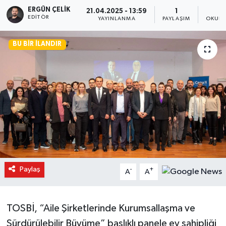
ERGÜN ÇELIK
21.04.2025 - 13:59
1
EDITÖR
YAYINLANMA
PAYLAŞIM
OKUNM
BU BIR İLANDIR
Paylaş
-
+
A
A
TOSBİ, “Aile Şirketlerinde Kurumsallaşma ve
Sürdürülebilir Büyüme” başlıklı panele ev sahipliği