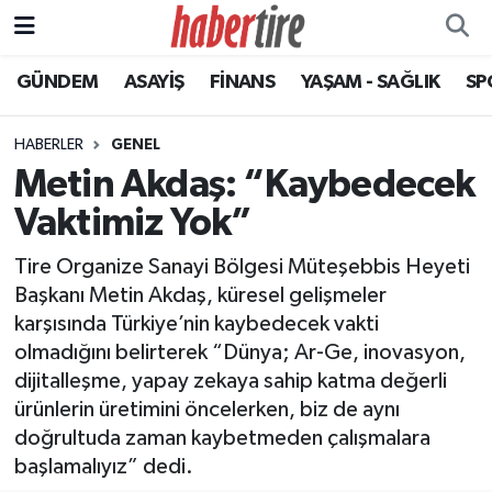
GÜNDEM
ASAYİŞ
FİNANS
YAŞAM - SAĞLIK
SP
Tire Nöbetçi Eczaneler
Tire Hava Durumu
HABERLER
GENEL
Metin Akdaş: “Kaybedecek
Tire Trafik Yoğunluk Haritası
Vaktimiz Yok”
Süper Lig Puan Durumu ve Fikstür
Tire Organize Sanayi Bölgesi Müteşebbis Heyeti
Başkanı Metin Akdaş, küresel gelişmeler
Tüm Manşetler
karşısında Türkiye’nin kaybedecek vakti
olmadığını belirterek “Dünya; Ar-Ge, inovasyon,
Son Dakika Haberleri
dijitalleşme, yapay zekaya sahip katma değerli
ürünlerin üretimini öncelerken, biz de aynı
Haber Arşivi
doğrultuda zaman kaybetmeden çalışmalara
başlamalıyız” dedi.