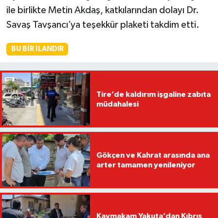
ile birlikte Metin Akdaş, katkılarından dolayı Dr.
Savaş Tavşancı’ya teşekkür plaketi takdim etti.
BU BIR İLANDIR
Tire’de kaldırım işgaline zabıta
müdahalesi
Gökçen ve Kahrat arasında ana
arter tamamen yenileniyor
Kaymakam Yakuta’dan Kıbrıs