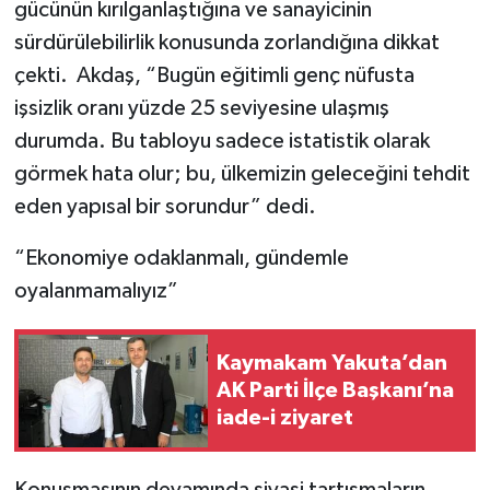
gücünün kırılganlaştığına ve sanayicinin
sürdürülebilirlik konusunda zorlandığına dikkat
çekti. Akdaş, “Bugün eğitimli genç nüfusta
işsizlik oranı yüzde 25 seviyesine ulaşmış
durumda. Bu tabloyu sadece istatistik olarak
görmek hata olur; bu, ülkemizin geleceğini tehdit
eden yapısal bir sorundur” dedi.
“Ekonomiye odaklanmalı, gündemle
oyalanmamalıyız”
Kaymakam Yakuta’dan
AK Parti İlçe Başkanı’na
iade-i ziyaret