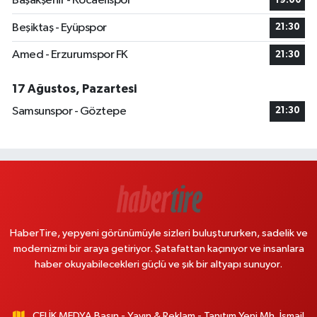
Başakşehir - Kocaelispor
19:00
Beşiktaş - Eyüpspor
21:30
Amed - Erzurumspor FK
21:30
17 Ağustos, Pazartesi
Samsunspor - Göztepe
21:30
HaberTire, yepyeni görünümüyle sizleri buluştururken, sadelik ve
modernizmi bir araya getiriyor. Şatafattan kaçınıyor ve insanlara
haber okuyabilecekleri güçlü ve şık bir altyapı sunuyor.
ÇELİK MEDYA Basın - Yayın & Reklam - Tanıtım Yeni Mh. İsmail