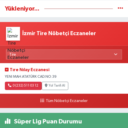
Yükleniyor...
İzmir Tire Nöbetçi Eczaneler
Tıre Nılay Eczanesi
YENI MAH.ATATÜRK CAD.NO:39
0 (232) 511 03 12
Yol Tarifi Al
Tüm Nöbetçi Eczaneler
Süper Lig Puan Durumu