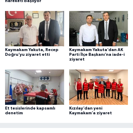
hareketi başlıyor
Kaymakam Yakuta, Recep
Kaymakam Yakuta’dan AK
Doğru’yu ziyaret etti
Parti İlçe Başkanı’na iade-i
ziyaret
Et tesislerinde kapsamlı
Kızılay’dan yeni
denetim
Kaymakam’a ziyaret