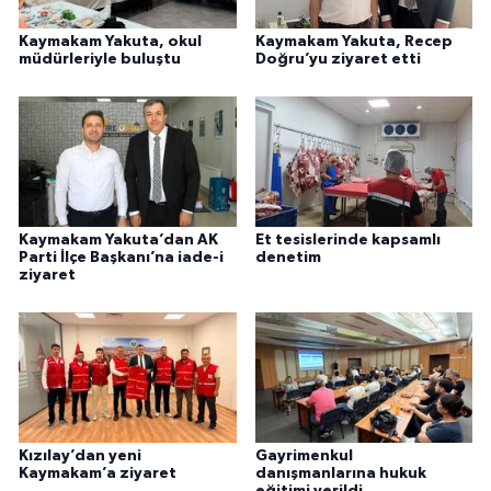
Kaymakam Yakuta, okul
Kaymakam Yakuta, Recep
müdürleriyle buluştu
Doğru’yu ziyaret etti
Kaymakam Yakuta’dan AK
Et tesislerinde kapsamlı
Parti İlçe Başkanı’na iade-i
denetim
ziyaret
Kızılay’dan yeni
Gayrimenkul
Kaymakam’a ziyaret
danışmanlarına hukuk
eğitimi verildi