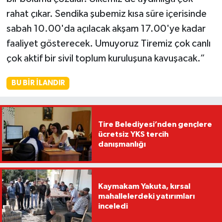
rahat çıkar. Sendika şubemiz kısa süre içerisinde
sabah 10.00'da açılacak akşam 17.00'ye kadar
faaliyet gösterecek. Umuyoruz Tiremiz çok canlı
çok aktif bir sivil toplum kuruluşuna kavuşacak.”
BU BIR İLANDIR
Tire Belediyesi’nden gençlere
ücretsiz YKS tercih
danışmanlığı
Kaymakam Yakuta, kırsal
mahallelerdeki yatırımları
inceledi