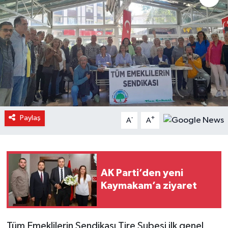
Paylaş
-
+
A
A
AK Parti’den yeni
Kaymakam’a ziyaret
Tüm Emeklilerin Sendikası Tire Şubesi ilk genel