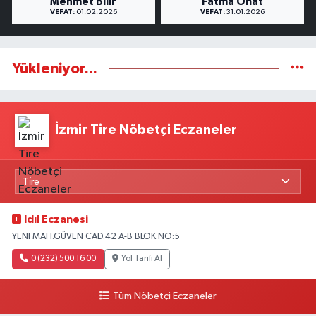
Mehmet Bilir
Fatma Onat
VEFAT:
01.02.2026
VEFAT:
31.01.2026
Yükleniyor...
İzmir Tire Nöbetçi Eczaneler
Idıl Eczanesi
YENI MAH.GÜVEN CAD.42 A-B BLOK NO:5
0 (232) 500 16 00
Yol Tarifi Al
Tüm Nöbetçi Eczaneler