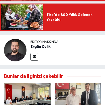
Tire’de 800 Yıllık Gelenek
Yaşatıldı
EDITÖR HAKKINDA
Ergün Çelik
Bunlar da ilginizi çekebilir