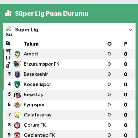
Süper Lig Puan Durumu
Süper Lig
#
Takım
O
P
1
Amed
0
0
2
Erzurumspor FK
0
0
3
Başakşehir
0
0
4
Kocaelispor
0
0
5
Beşiktaş
0
0
6
Eyüpspor
0
0
7
Galatasaray
0
0
8
Çorum FK
0
0
9
Gaziantep FK
0
0