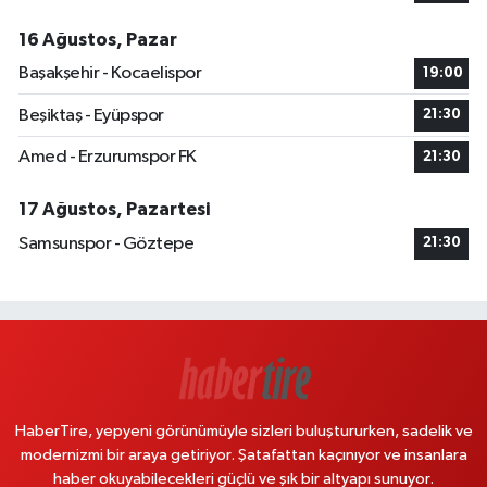
16 Ağustos, Pazar
Başakşehir - Kocaelispor
19:00
Beşiktaş - Eyüpspor
21:30
Amed - Erzurumspor FK
21:30
17 Ağustos, Pazartesi
Samsunspor - Göztepe
21:30
HaberTire, yepyeni görünümüyle sizleri buluştururken, sadelik ve
modernizmi bir araya getiriyor. Şatafattan kaçınıyor ve insanlara
haber okuyabilecekleri güçlü ve şık bir altyapı sunuyor.