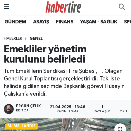
GÜNDEM
ASAYİŞ
FİNANS
YAŞAM - SAĞLIK
SP
Tire Nöbetçi Eczaneler
Tire Hava Durumu
HABERLER
GENEL
Emekliler yönetim
Tire Trafik Yoğunluk Haritası
kurulunu belirledi
Süper Lig Puan Durumu ve Fikstür
Tüm Emeklilerin Sendikası Tire Şubesi, 1. Olağan
Genel Kurul Toplantısı gerçekleştirildi. Tek liste
Tüm Manşetler
halinde gidilen seçimde Başkanlık görevi Hüseyin
Çalışkan’a verildi.
Son Dakika Haberleri
ERGÜN ÇELIK
21.04.2025 - 13:46
1
Haber Arşivi
EDITÖR
YAYINLANMA
PAYLAŞIM
OKUNM
BU BIR İLANDIR